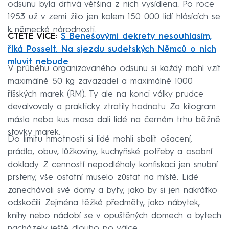
odsunu byla drtivá většina z nich vysídlena. Po roce
1953 už v zemi žilo jen kolem 150 000 lidí hlásících se
k německé národnosti.
ČTĚTE VÍCE:
S Benešovými dekrety nesouhlasím,
říká Posselt. Na sjezdu sudetských Němců o nich
mluvit nebude
V průběhu organizovaného odsunu si každý mohl vzít
maximálně 50 kg zavazadel a maximálně 1000
říšských marek (RM). Ty ale na konci války prudce
devalvovaly a prakticky ztratily hodnotu. Za kilogram
másla nebo kus masa dali lidé na černém trhu běžně
stovky marek.
Do limitu hmotnosti si lidé mohli sbalit ošacení,
prádlo, obuv, lůžkoviny, kuchyňské potřeby a osobní
doklady. Z cenností nepodléhaly konfiskaci jen snubní
prsteny, vše ostatní muselo zůstat na místě. Lidé
zanechávali své domy a byty, jako by si jen nakrátko
odskočili. Zejména těžké předměty, jako nábytek,
knihy nebo nádobí se v opuštěných domech a bytech
nacházely ještě dlouho po válce.