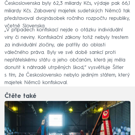
Československa byly 62,3 miliardy Kčs, výdaje pak 66,1
miliardy Kčs. Zabavený majetek sudetských Němců tak
představoval dvojnásobek ročního rozpočtu republiky,
včetně Slovenska.
„V případech konfiskací nejde o otázku individuální
viny či neviny. Konfiskační zákony totiž nebyly trestem
za individuální zločiny, ale patřily do oblasti
válečného práva. Byly ve své době sankcí proti
nepřátelskému státu a jeho občanům, která jej měla
donutit k náhradě utrpěných škod,“ vysvětluje Šitler
s tím, že Československo nebylo jediným státem, který
majetek Němců konfiskoval.
Čtěte také