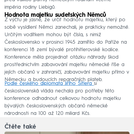
impéria rodiny Liebigů.
Hodnota majetku sudetských Němců
Z výčtu je jasné, že určit hodnotu majetku, který po
sobě vysídlení Němci zanechali, je prakticky nemožné.
Určitým vodítkem mohou být čísla, s nimiž
Československo v prosinci 1945 zamířilo do Paříže na
konferenci 18 zemí bývalé protihitlerovské koalice.
Konference měla projednat otázku náhrady škod
prostřednictvím zabavování majetku německé říše a
jejích občanů v zahraničí, zabavování majetku přímo v
Německu a budoucích reparačních plateb.
Podle českého diplomata Jiřího Šitlera
si
československá vláda nechala pro potřeby této
konference odhadnout celkovou hodnotu majetku
bývalých československých občanů německé
národnosti na 100 až 120 miliard Kčs.
Čtěte také