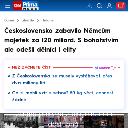
Domů
Lifestyle
Historie
Československo zabavilo Němcům
majetek za 120 miliard. S bohatstvím
ale odešli dělníci i elity
NEŽ ZAČNETE ČÍST
Z Československa se musely vystěhovat přes
dva miliony lidí.
Co si mohli vzít s sebou? 50 kg věcí, cennosti
žádné.
Žádná položka z playlistu není
dostupná.