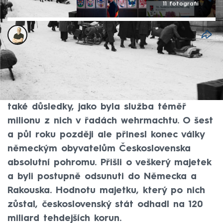
11 fotografií
Miroslav Honsů
25. kvě 2026, 15:36
Sudetští Němci se po podpisu Mnichovské
dohody doslova přes noc stali občany
německé třetí říše se všemi výhodami, ale
také důsledky, jako byla služba téměř
milionu z nich v řadách wehrmachtu. O šest
a půl roku později ale přinesl konec války
německým obyvatelům Československa
absolutní pohromu. Přišli o veškerý majetek
a byli postupně odsunuti do Německa a
Rakouska. Hodnotu majetku, který po nich
zůstal, československý stát odhadl na 120
miliard tehdejších korun.