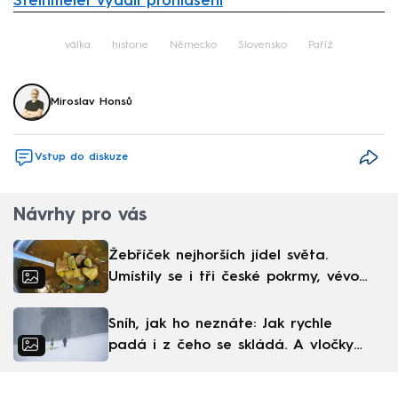
Steinmeier vydali prohlášení
Failed to fetch
válka
historie
Německo
Slovensko
Paříž
Miroslav Honsů
Vstup do diskuze
Návrhy pro vás
Žebříček nejhorších jídel světa.
Umístily se i tři české pokrmy, vévodí
skandinávská kuchyně
Sníh, jak ho neznáte: Jak rychle
padá i z čeho se skládá. A vločky
nejsou bílé