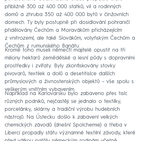
přibližně 300 až 400 000 statků, vil a rodinných
domů a zhruba 350 až 400 000 bytů v činžovních
domech. Ty byly postupně při dosidlování pohraničí
přidělovány Čechům a Moravákům přicházejícím
z vnitrozemí, ale také Slovákům, volyňským Čechům a
Čechům z rumunského Banátu.
Kromě toho museli němečtí majitelé opustit na tři
miliony hektarů zemědělské a lesní půdy s dopravními
prostředky i zvířaty. Byly zkonfiskovány stovky
pivovarů, textilek a dolů a desetitisíce dalších
průmyslových a živnostenských objektů – vše spolu s
veškerým vnitřním vybavením.
Například na Karlovarsku bylo zabaveno přes tisíc
různých podniků, nejčastěji se jednalo o textilky,
porcelánky, sklárny a tradiční výrobu hudebních
nástrojů. Na Ústecku došlo k zabavení velkých
chemických závodů (dnešní Spolchemie) a třeba v
Liberci propadly státu významné textilní závody, které
před válkou patřily německým rodinám včetně