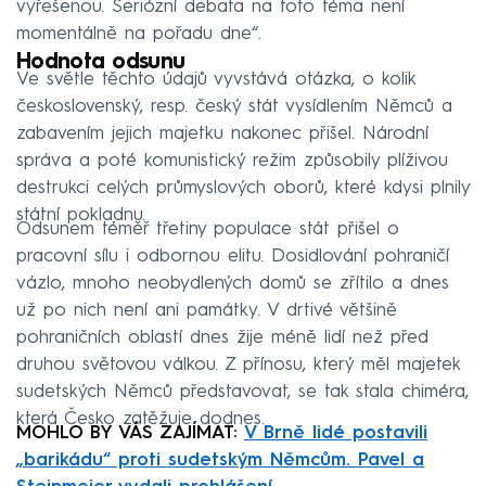
vyřešenou. Seriózní debata na toto téma není
momentálně na pořadu dne“.
Hodnota odsunu
Ve světle těchto údajů vyvstává otázka, o kolik
československý, resp. český stát vysídlením Němců a
zabavením jejich majetku nakonec přišel. Národní
správa a poté komunistický režim způsobily plíživou
destrukci celých průmyslových oborů, které kdysi plnily
státní pokladnu.
Odsunem téměř třetiny populace stát přišel o
pracovní sílu i odbornou elitu. Dosidlování pohraničí
vázlo, mnoho neobydlených domů se zřítilo a dnes
už po nich není ani památky. V drtivé většině
pohraničních oblastí dnes žije méně lidí než před
druhou světovou válkou. Z přínosu, který měl majetek
sudetských Němců představovat, se tak stala chiméra,
která Česko zatěžuje dodnes.
MOHLO BY VÁS ZAJÍMAT:
V Brně lidé postavili
„barikádu“ proti sudetským Němcům. Pavel a