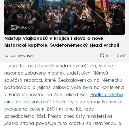
9
fotografií
Nástup vlajkonošů v krojích i slova o nové
historické kapitole. Sudetoněmecký sjezd vrcholí
6 min čtení
24. kvě 2026, 15:01
I když to tak původně vláda nezamýšlela, stal se
nakonec zabavený majetek sudetských Němců
součástí reparací, které Československo na Německu
požadovalo a jejichž celková výše byla na konferenci
v Paříži stanovena na 306 miliard Kčs.
Podle českého
ministerstva zahraničí
přitom bylo ze strany Německa
vyplaceno celkem 230,1 milionu Kč, tedy
zanedbatelná část. Přesto dnes ústy ministerstva
„česká strana považuje tuto otázku za uzavřenou a