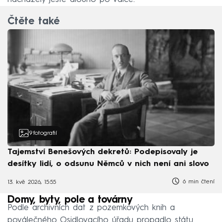
Čtěte také
9
fotografií
Tajemství Benešových dekretů: Podepisovaly je
desítky lidí, o odsunu Němců v nich není ani slovo
6 min čtení
13. kvě 2026, 15:55
Domy, byty, pole a továrny
Podle archivních dat z pozemkových knih a
poválečného Osidlovacího úřadu propadlo státu