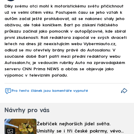
Díky svému otci mohl k motoristickému světu přičichnout
už ve velmi útlém věku. Postupem času se jeho vztah k
autům začal ještě prohlubovat, až se nakonec staly jeho
obživou, ale také koníčkem. Bart po získaní řidičského
průkazu začínal jako pomocník v autopůjčovně, kde sbíral
první zkušenosti. Roli redaktora započal ve svých dvaceti
letech na dnes již neexistujícím webu Vybermiauto.cz,
odkud se mu otevřely brány právě do Autosalonu. V
současné době Bart patří mezi přední redaktory webu
Autosalon.tv, je vedoucím rubriky Auto na zpravodajském
serveru CNN Prima NEWS a občas se objevuje jako
výpomoc v televizním pořadu.
Pro tento článek jsou komentáře vypnuté
Návrhy pro vás
Žebříček nejhorších jídel světa.
Umístily se i tři české pokrmy, vévodí