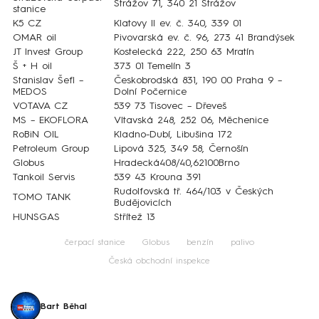
Strážov 71, 340 21 Strážov
stanice
K5 CZ
Klatovy II ev. č. 340, 339 01
OMAR oil
Pivovarská ev. č. 96, 273 41 Brandýsek
JT Invest Group
Kostelecká 222, 250 63 Mratín
Š + H oil
373 01 Temelín 3
Stanislav Šefl –
Českobrodská 831, 190 00 Praha 9 –
MEDOS
Dolní Počernice
VOTAVA CZ
539 73 Tisovec – Dřeveš
MS – EKOFLORA
Vltavská 248, 252 06, Měchenice
RoBiN OIL
Kladno-Dubí, Libušina 172
Petroleum Group
Lipová 325, 349 58, Černošín
Globus
Hradecká408/40,62100Brno
Tankoil Servis
539 43 Krouna 391
Rudolfovská tř. 464/103 v Českých
TOMO TANK
Budějovicích
HUNSGAS
Střítež 13
čerpací stanice
Globus
benzín
palivo
Česká obchodní inspekce
Bart Běhal