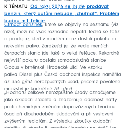
K TÉMATU:
Od roku 2024 se bude prodávat
Failed to fetch
benzin, který autům nebude „chutnat“. Problém
budou mít felicie
Čtrnáct benzinek
, které se objevily na seznamu (viz.
níže), mezi ně však rozhodně nepatří. Jedná se totiž
o prodejce, kteří v minulém roce dostali pokutu za
nekvalitní palivo. Zarážející je, že vedle menších
čerpacích stanic jde také o velké řetězce. Rekordně
nejvyšší pokutu dostala samoobslužná stanice
Globus v brněnské Hradecké ulici. Ve vzorku
paliva Diesel plus Česká obchodní inspekce naměřila
až 354 g/m3 nerozpustných úsad, přičemž povolené
množství je konkrétně 33 g/m3.
„Hodnotu celkové nerozpustné úsady označujeme
jako oxidační stabilita a znázorňuje odolnost nafty
proti chemickým změnám doprovázených tvorbou
úsad při dlouhodobém skladování a při vystavení
zvýšeným teplotám. Z výsledku zkoušky oxidační