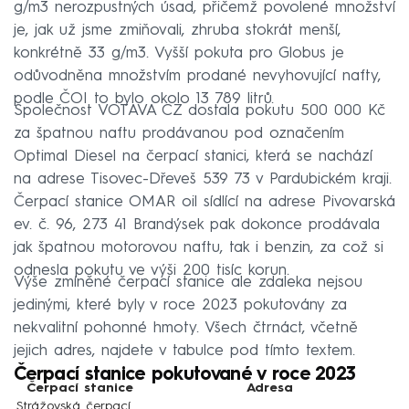
g/m3 nerozpustných úsad, přičemž povolené množství
je, jak už jsme zmiňovali, zhruba stokrát menší,
konkrétně 33 g/m3. Vyšší pokuta pro Globus je
odůvodněna množstvím prodané nevyhovující nafty,
podle ČOI to bylo okolo 13 789 litrů.
Společnost VOTAVA CZ dostala pokutu 500 000 Kč
za špatnou naftu prodávanou pod označením
Optimal Diesel na čerpací stanici, která se nachází
na adrese Tisovec-Dřeveš 539 73 v Pardubickém kraji.
Čerpací stanice OMAR oil sídlící na adrese Pivovarská
ev. č. 96, 273 41 Brandýsek pak dokonce prodávala
jak špatnou motorovou naftu, tak i benzin, za což si
odnesla pokutu ve výši 200 tisíc korun.
Výše zmíněné čerpací stanice ale zdaleka nejsou
jedinými, které byly v roce 2023 pokutovány za
nekvalitní pohonné hmoty. Všech čtrnáct, včetně
jejich adres, najdete v tabulce pod tímto textem.
Čerpací stanice pokutované v roce 2023
Čerpací stanice
Adresa
Strážovská čerpací