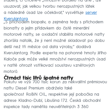
stability, či chcete-li „množství bordelu na dně“, lze
usuzovat, jak velkou tvorbu nerozpustných látek
a následně úsad lze očekávat," vysvětluje
server
Kverulant.org
.
„S příchodem biopaliv, a zejména tedy s příchodem
bionafty a jejím přídavkem do čistě minerální
motorové nafty, se oxidační stabilita motorové nafty
zhoršila natolik, že ji není možné skladovat po dobu
delší než tři měsíce od data výroby,“ dodává
Kverulant.org. Podle experta na pohonné hmoty Jiřího
Kaloče pak může velké množství nerozpustných úsad
v naftě ohrozit vstřikovací soustavu vznětových
motorů.
Čtrnáct tisíc litrů špatné nafty
Pokutu ve výši 700 tisíc korun za nekvalitní prémiovou
naftu Diesel Premium obdržela také
společnost RoBiN OIL, respektive její pobočka na
adrese Kladno-Dubí, Libušina 172. Česká obchodní
inspekce tady naměřila neuvěřitelných 3 360