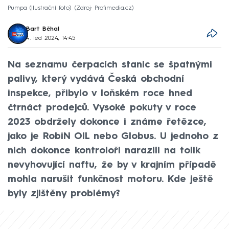
Pumpa (Ilustrační foto)
Zdroj: Profimedia.cz
Bart Běhal
4. led 2024, 14:45
Na seznamu čerpacích stanic se špatnými
palivy, který vydává Česká obchodní
inspekce, přibylo v loňském roce hned
čtrnáct prodejců. Vysoké pokuty v roce
2023 obdržely dokonce i známe řetězce,
jako je RobiN OIL nebo Globus. U jednoho z
nich dokonce kontroloři narazili na tolik
nevyhovující naftu, že by v krajním případě
mohla narušit funkčnost motoru. Kde ještě
byly zjištěny problémy?