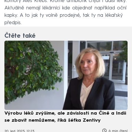
komory Aleš Krebs. Kromě antibiotik chybí i další léky.
Aktuálně nemají lékárníci kde objednat například oční
kapky. A to jak ty volně prodejné, tak ty na lékařský
předpis.
Čtěte také
Výrobu léků zvýšíme, ale závislosti na Číně a Indii
se zbavit nemůžeme, říká šéfka Zentivy
6 min čtení
20. led 2023, 12:23