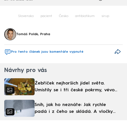
Slovensko
pacient
Česko
antibiotikum
sirup
Tomáš Polák, Praha
Pro tento článek jsou komentáře vypnuté
Návrhy pro vás
Žebříček nejhorších jídel světa.
Umístily se i tři české pokrmy, vévodí
skandinávská kuchyně
Sníh, jak ho neznáte: Jak rychle
padá i z čeho se skládá. A vločky
nejsou bílé