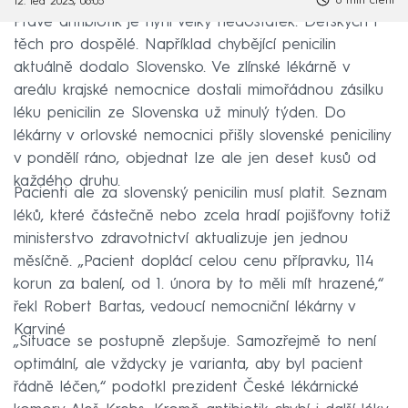
6 min čtení
12. led 2023, 06:05
Právě antibiotik je nyní velký nedostatek. Dětských i
těch pro dospělé. Například chybějící penicilin
aktuálně dodalo Slovensko. Ve zlínské lékárně v
areálu krajské nemocnice dostali mimořádnou zásilku
léku penicilin ze Slovenska už minulý týden. Do
lékárny v orlovské nemocnici přišly slovenské peniciliny
v pondělí ráno, objednat lze ale jen deset kusů od
každého druhu.
Pacienti ale za slovenský penicilin musí platit. Seznam
léků, které částečně nebo zcela hradí pojišťovny totiž
ministerstvo zdravotnictví aktualizuje jen jednou
měsíčně. „Pacient doplácí celou cenu přípravku, 114
korun za balení, od 1. února by to měli mít hrazené,“
řekl Robert Bartas, vedoucí nemocniční lékárny v
Karviné
„Situace se postupně zlepšuje. Samozřejmě to není
optimální, ale vždycky je varianta, aby byl pacient
řádně léčen,“ podotkl prezident České lékárnické