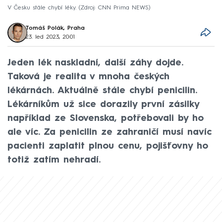
V Česku stále chybí léky.
Zdroj: CNN Prima NEWS
Tomáš Polák, Praha
23. led 2023, 20:01
Jeden lék naskladní, další záhy dojde.
Taková je realita v mnoha českých
lékárnách. Aktuálně stále chybí penicilin.
Lékárníkům už sice dorazily první zásilky
například ze Slovenska, potřebovali by ho
ale víc. Za penicilin ze zahraničí musí navíc
pacienti zaplatit plnou cenu, pojišťovny ho
totiž zatím nehradí.