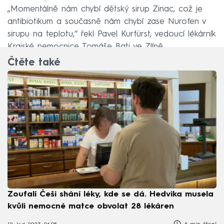
„Momentálně nám chybí dětský sirup Zinac, což je
antibiotikum a současně nám chybí zase Nurofen v
sirupu na teplotu,“ řekl Pavel Kurfürst, vedoucí lékárník
Krajské nemocnice Tomáše Bati ve Zlíně.
Čtěte také
Zoufalí Češi shání léky, kde se dá. Hedvika musela
kvůli nemocné matce obvolat 28 lékáren