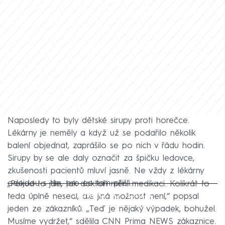
Naposledy to byly dětské sirupy proti horečce.
Lékárny je neměly a když už se podařilo několik
balení objednat, zaprášilo se po nich v řádu hodin.
Sirupy by se ale daly označit za špičku ledovce,
zkušenosti pacientů mluví jasně. Ne vždy z lékárny
odejdou s tím, pro co tam přišli.
„Pokud to jde, tak doktoři mění medikaci. Kolikrát to
Failed to fetch
teda úplně nesedí, ale jiná možnost není,“ popsal
jeden ze zákazníků. „Teď je nějaký výpadek, bohužel.
Musíme vydržet,“ sdělila CNN Prima NEWS zákaznice.