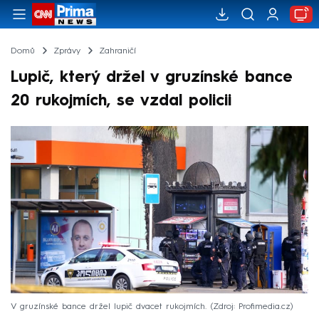
Domů
Zprávy
Zahraničí
Lupič, který držel v gruzínské bance
20 rukojmích, se vzdal policii
V gruzínské bance držel lupič dvacet rukojmích.
Zdroj: Profimedia.cz