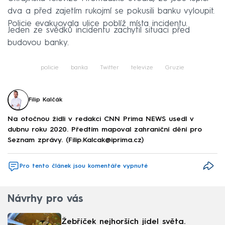
dva a před zajetím rukojmí se pokusili banku vyloupit.
Policie evakuovala ulice poblíž místa incidentu.
Jeden ze svědků incidentu zachytil situaci před
budovou banky.
policie
banka
Twitter
televize
Gruzie
Filip Kalčák
Na otočnou židli v redakci CNN Prima NEWS usedl v
dubnu roku 2020. Předtím mapoval zahraniční dění pro
Seznam zprávy. (Filip.Kalcak@iprima.cz)
Pro tento článek jsou komentáře vypnuté
Návrhy pro vás
Žebříček nejhorších jídel světa.