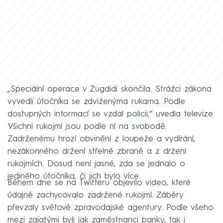
„Speciální operace v Zugdidi skončila. Strážci zákona
vyvedli útočníka se zdviženýma rukama. Podle
dostupných informací se vzdal policii,“ uvedla televize.
Všichni rukojmí jsou podle ní na svobodě.
Zadrženému hrozí obvinění z loupeže a vydírání,
nezákonného držení střelné zbraně a z držení
rukojmích. Dosud není jasné, zda se jednalo o
jediného útočníka, či jich bylo více.
Během dne se na Twitteru objevilo video, které
údajně zachycovalo zadržené rukojmí. Záběry
převzaly světové zpravodajské agentury. Podle všeho
mezi zajatými byli jak zaměstnanci banky, tak i