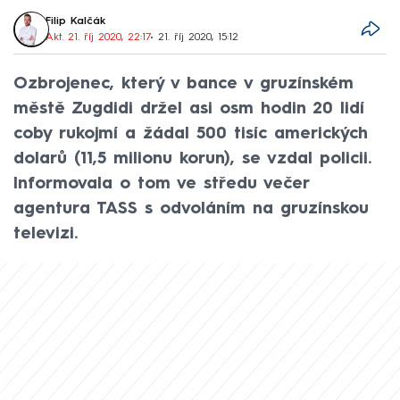
Filip Kalčák
Akt. 21. říj 2020, 22:17
• 21. říj 2020, 15:12
Ozbrojenec, který v bance v gruzínském
městě Zugdidi držel asi osm hodin 20 lidí
coby rukojmí a žádal 500 tisíc amerických
dolarů (11,5 milionu korun), se vzdal policii.
Informovala o tom ve středu večer
agentura TASS s odvoláním na gruzínskou
televizi.