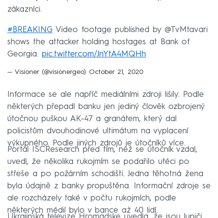
zákazníci.
#BREAKING
Video footage published by @TvMtavari
shows the attacker holding hostages at Bank of
Georgia.
pic.twitter.com/JnYtA4MQHh
— Visioner (@visionergeo)
October 21, 2020
Informace se ale napříč mediálními zdroji lišily. Podle
některých přepadl banku jen jediný člověk ozbrojený
útočnou puškou AK-47 a granátem, který dal
policistům dvouhodinové ultimátum na vyplacení
výkupného. Podle jiných zdrojů je útočníků více.
Portál ISCResearch před tím, než se útočník vzdal,
uvedl, že několika rukojmím se podařilo utéci po
střeše a po požárním schodišti. Jedna těhotná žena
byla údajně z banky propuštěna. Informační zdroje se
ale rozcházely také v počtu rukojmích, podle
některých médií bylo v bance až 40 lidí.
Ukrajinská televize Hromadske uvedla, že jsou lupiči