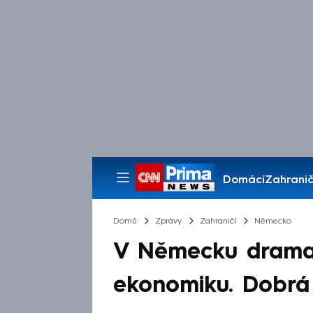
Domácí
Zahranič
Pořady
Domů
Zprávy
Zahraničí
Německo
V Německu dramat
ekonomiku. Dobrá