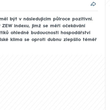
l být v následujícím půlroce pozitivní.
y ZEW indexu, jímž se měří očekávání
tiků ohledně budoucnosti hospodářství
ské klima se oproti dubnu zlepšilo téměř