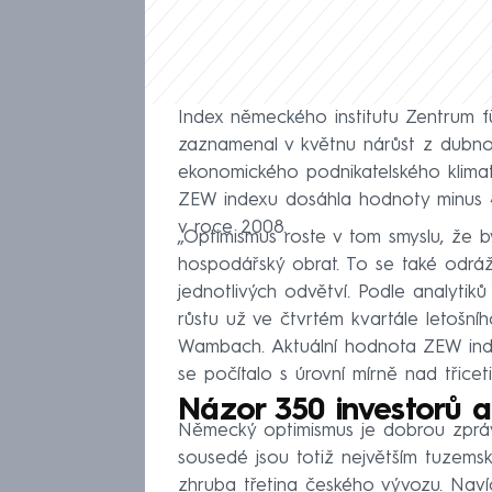
Index německého institutu Zentrum f
zaznamenal v květnu nárůst z dubnov
ekonomického podnikatelského klimat
ZEW indexu dosáhla hodnoty minus 49
v roce 2008.
„Optimismus roste v tom smyslu, že by
hospodářský obrat. To se také odráž
jednotlivých odvětví. Podle analyti
růstu už ve čtvrtém kvartále letošníh
Wambach. Aktuální hodnota ZEW inde
se počítalo s úrovní mírně nad třicet
Názor 350 investorů 
Německý optimismus je dobrou zpráv
sousedé jsou totiž největším tuzem
zhruba třetina českého vývozu. Naví