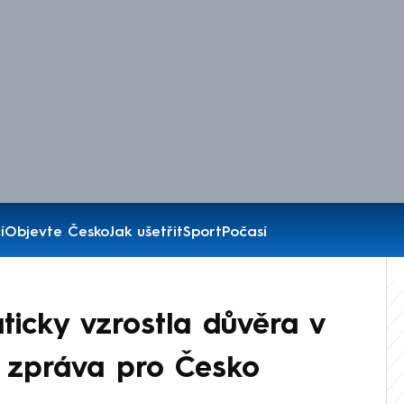
í
Objevte Česko
Jak ušetřit
Sport
Počasí
icky vzrostla důvěra v
 zpráva pro Česko