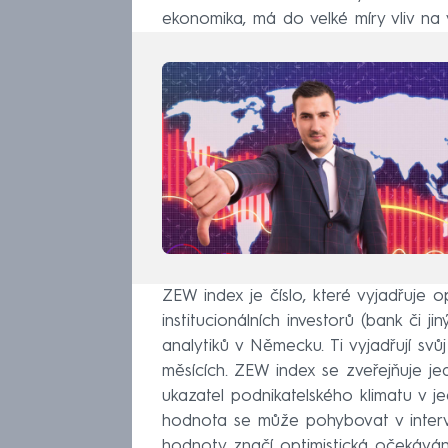
ekonomika, má do velké míry vliv na 
ZEW index je číslo, které vyjadřuje
institucionálních investorů (bank či j
analytiků v Německu. Ti vyjadřují svů
měsících. ZEW index se zveřejňuje j
ukazatel podnikatelského klimatu v j
hodnota se může pohybovat v interva
hodnoty značí optimistická očekáván