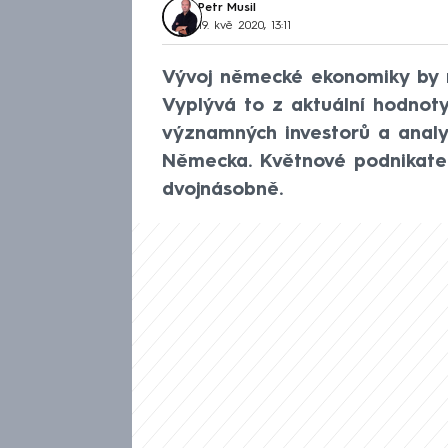
Petr Musil
19. kvě 2020, 13:11
Vývoj německé ekonomiky by mě
Vyplývá to z aktuální hodnot
významných investorů a analy
Německa. Květnové podnikatel
dvojnásobně.