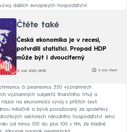
vývoj dalších evropských hospodářství.
Čtěte také
Česká ekonomika je v recesi,
potvrdili statistici. Propad HDP
může být i dvouciferný
6 min čtení
15. kvě 2020, 09:30
 optimismus či pesimismus 350 významných
iných významných subjektů finančního trhu) a
j názor na ekonomický vývoj v příštích šesti
ednou měsíčně a bývá považovaný za spolehlivý
ednotlivých sektorech národního hospodářství. Jeho
lu od minus 100 do plus 100 s tím, že kladné
í, záporné naopak pesimistická.