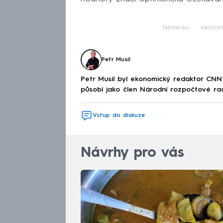
Německo
ekonom
Petr Musil
Petr Musil byl ekonomický redaktor CNN
působí jako člen Národní rozpočtové ra
Vstup do diskuze
Návrhy pro vás