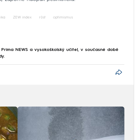
ika
ZEW index
růst
optimismus
 Prima NEWS a vysokoškolský učitel, v současné době
dy.