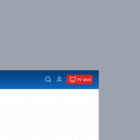
TV živě