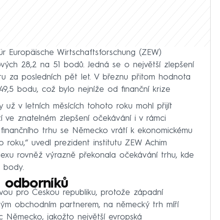
ür Europäische Wirtschaftsforschung (ZEW)
ých 28,2 na 51 bodů. Jedná se o největší zlepšení
u za posledních pět let. V březnu přitom hodnota
,5 bodu, což bylo nejníže od finanční krize
 už v letních měsících tohoto roku mohl přijít
í ve znatelném zlepšení očekávání i v rámci
ků finančního trhu se Německo vrátí k ekonomickému
o roku,“ uvedl prezident institutu ZEW Achim
xu rovněž výrazně překonala očekávání trhu, kde
i body.
a odborníků
ou pro Českou republiku, protože západní
ským obchodním partnerem, na německý trh míří
c Německo, jakožto největší evropská