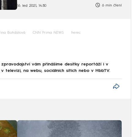
památníku
6 min čtení
16. led 2021, 14:30
iřina Bohdalová
CNN Prima NEWS
herec
 zpravodajství vám přinášíme desítky reportáží i v
 televizi, na webu, sociálních sítích nebo v HbbTV.