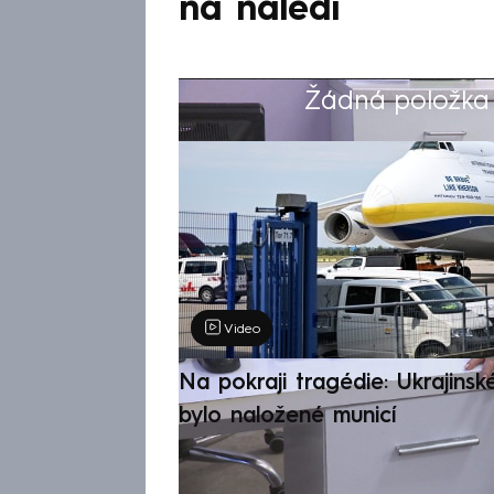
na náledí
Žádná položka z
Výběr redakce
Video
Na pokraji tragédie: Ukrajinsk
bylo naložené municí