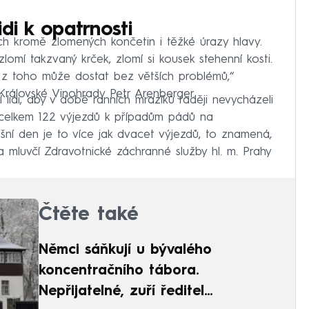
lidi k opatrnosti
ích kromě zlomených končetin i těžké úrazy hlavy.
zlomí takzvaný krček, zlomí si kousek stehenní kosti.
 z toho může dostat bez větších problémů,“
 Královské Vinohrady Petr Arenberger.
í lidi, aby v době ranních mrazíků raději nevycházeli
celkem 122 výjezdů k případům pádů na
ní den je to více jak dvacet výjezdů, to znamená,
a mluvčí Zdravotnické záchranné služby hl. m. Prahy
Čtěte také
Němci sáňkují u bývalého
koncentračního tábora.
Nepřijatelné, zuří ředitel