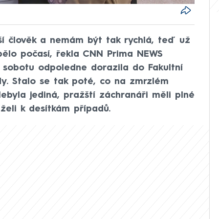
ší člověk a nemám být tak rychlá, teď už
spělo počasí, řekla CNN Prima NEWS
v sobotu odpoledne dorazila do Fakultní
y. Stalo se tak poté, co na zmrzlém
ebyla jediná, pražští záchranáři měli plné
eli k desítkám případů.