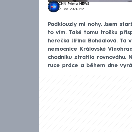
CNN Prima NEWS
16. led 2021, 19:31
Podklouzly mi nohy. Jsem star
to vím. Také tomu trošku při
herečka Jiřina Bohdalová. Ta 
nemocnice Královské Vinohrad
chodníku ztratila rovnováhu. N
ruce práce a během dne vyráž