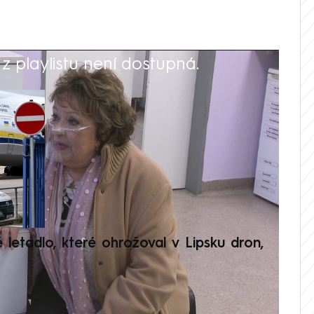
 playlistu není dostupná.
V
é letadlo, které ohrožoval v Lipsku dron,
Přilá
polit