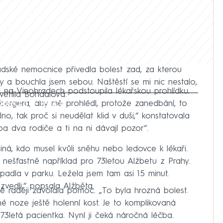
adské nemocnice přivedla bolest zad, za kterou
y a bouchla jsem sebou. Naštěstí se mi nic nestalo,
 na Vinohradech podstoupila lékařskou prohlídku.
větlila Bohdalová.
iled to fetch
bergera, aby mě prohlédl, protože zanedbání, to
no, tak proč si neudělat klid v duši,“ konstatovala
 dva rodiče a ti na ni dávají pozor“.
iná, kdo musel kvůli sněhu nebo ledovce k lékaři.
nešťastně například pro 73letou Alžbetu z Prahy.
adla v parku. Ležela jsem tam asi 15 minut.
vedli,“ popsala Alžběta.
é raději zavolala pomoc. „To byla hrozná bolest.
 noze ještě holenní kost. Je to komplikovaná
a 73letá pacientka. Nyní ji čeká náročná léčba.