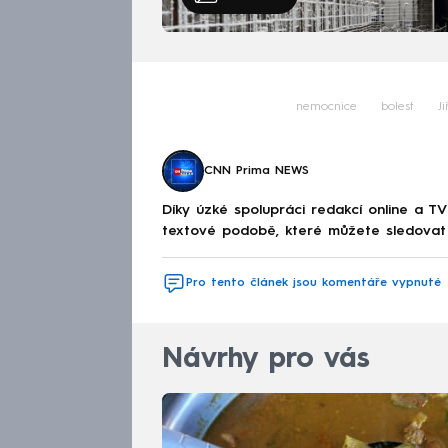
nemocnice
bolest
J
CNN Prima NEWS
Díky úzké spolupráci redakcí online a TV
textové podobě, které můžete sledovat v
Pro tento článek jsou komentáře vypnuté
Návrhy pro vás