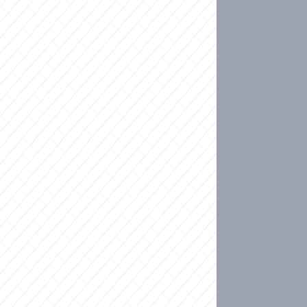
ideo
kat migranty do Česka? Sami by odešli, tvrdí exp
ické sebevraždě