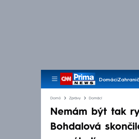
Domácí
Zahranič
Pořady
Domů
Zprávy
Domácí
Nemám být tak ryc
Bohdalová skončil