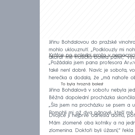
Jiřinu Bohdalovou do pražské vinohr
mohlo uklouznutí. „Podklouzly mi noh
Krátce po poledni proto v nemocnici
akorát mě trošičku bolela páteř,“ vys
Fa
„Požádala jsem pana profesora Aren
také není dobré. Navíc je sobota, vol
herečka a dodala, že „má nahoře oba
To byla hrozná bolest
Jiřina Bohdalová v sobotu nebyla jed
Běžná dopolední procházka skončila 
„Šla jsem na procházku se psem a up
Pomohli mi až dva pánové, kteří mě z
Dvojice ji nejprve odnesla domů, pot
Mám zlomené oba kotníky a na jedné
zlomenina. Doktoři byli úžasní,“ řekl