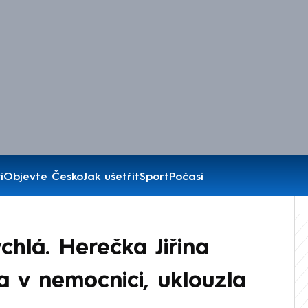
í
Objevte Česko
Jak ušetřit
Sport
Počasí
hlá. Herečka Jiřina
a v nemocnici, uklouzla