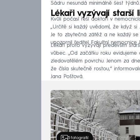
Sádru nesundá minimálně šest týdnů.
Lékaři vyzývají starší 
Kvůli počasí řeší doktoři v nemocnic
„Určitě si každý uvědomí, že když si 
Je to zbytečná zátěž a ne každý se
upozornil ředitel Fakultní nemocnice
Lékaři proto vyzývají především starš
vůbec. „Od začátku roku evidujeme 
zledovatělém povrchu. Jenom za dneš
že čísla skutečně rostou,“ informoval
Jana Poštová.
5
fotografií