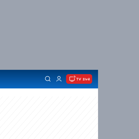
TV živě