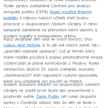
okupovaných oblastech je ruské vzdělání povinné.
Podle zprávy zveřejněné Centrem pro analýzu
evropské politiky (CEPA)
Rusko využívá finanční
pobídky
k náboru ruských učitelů, kteří budou
pracovat v okupovaných částech Ukrajiny. V rámci
kampaně zaměřené na přetvoření místní identity a
posílení loajality k moskevskému režimu.
Když ukrajinské děti sedí ve svých lavicích, čtou
ruskou verzi historie
, a to jak své vlastní země, tak i
„speciální vojenské operace“, což je termín, který
Kreml nadále používá k popisu plnohodnotné invaze.
Učební plán je přísně kontrolován z Moskvy. Ruské
ministerstvo školství 20. srpna zveřejnilo seznamy
„vlasteneckých“ knih napsaných ruskými spisovateli,
které jsou přijatelné pro použití ve třídách.
Ruskem dosazení úředníci na okupovaných územích
Ukrajiny se snažili první školní den prezentovat v
pozitivním světle.
Denis Pušilin
, šéf ruské okupační
správy v Doněcké oblasti, řekl, že děti ve škole v