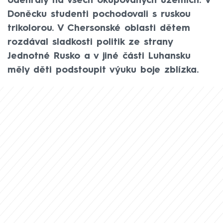
odehrály na všech okupovaných územích. V
Doněcku studenti pochodovali s ruskou
trikolorou. V Chersonské oblasti dětem
rozdával sladkosti politik ze strany
Jednotné Rusko a v jiné části Luhansku
měly děti podstoupit výuku boje zblízka.