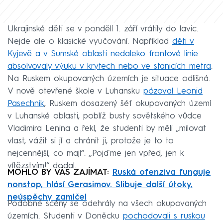
Ukrajinské děti se v pondělí 1. září vrátily do lavic.
Nejde ale o klasické vyučování. Například
děti v
Kyjevě a v Sumské oblasti nedaleko frontové linie
absolvovaly výuku v krytech nebo ve stanicích metra
.
Na Ruskem okupovaných územích je situace odlišná.
V nově otevřené škole v Luhansku
pózoval Leonid
Pasechnik
, Ruskem dosazený šéf okupovaných území
v Luhanské oblasti, poblíž busty sovětského vůdce
Vladimira Lenina a řekl, že studenti by měli „milovat
vlast, vážit si jí a chránit ji, protože je to to
nejcennější, co mají“. „Pojďme jen vpřed, jen k
vítězstvím!“ dodal.
MOHLO BY VÁS ZAJÍMAT:
Ruská ofenziva funguje
nonstop, hlásí Gerasimov. Slibuje další útoky,
neúspěchy zamlčel
Podobné scény se odehrály na všech okupovaných
územích. Studenti v Doněcku
pochodovali s ruskou