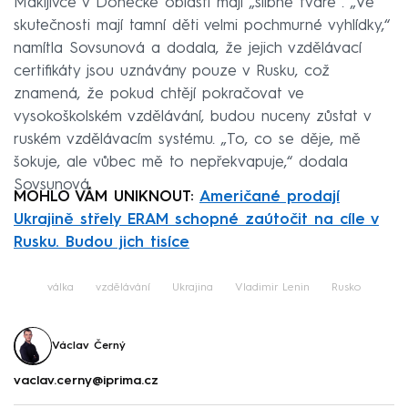
Makijivce v Doněcké oblasti mají „slibné tváře“. „Ve
skutečnosti mají tamní děti velmi pochmurné vyhlídky,“
namítla Sovsunová a dodala, že jejich vzdělávací
certifikáty jsou uznávány pouze v Rusku, což
znamená, že pokud chtějí pokračovat ve
vysokoškolském vzdělávání, budou nuceny zůstat v
ruském vzdělávacím systému. „To, co se děje, mě
šokuje, ale vůbec mě to nepřekvapuje,“ dodala
Sovsunová.
MOHLO VÁM UNIKNOUT:
Američané prodají
Ukrajině střely ERAM schopné zaútočit na cíle v
Rusku. Budou jich tisíce
válka
vzdělávání
Ukrajina
Vladimir Lenin
Rusko
Václav Černý
vaclav.cerny@iprima.cz