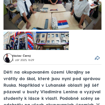
Václav Černý
3. zář 2025, 16:29
Děti na okupovaném území Ukrajiny se
vrátily do škol, které jsou nyní pod správou
Ruska. Například v Luhanské oblasti její šéf
pózoval u busty Vladimira Lenina a vyzýval
studenty k lásce k vlasti. Podobné scény se