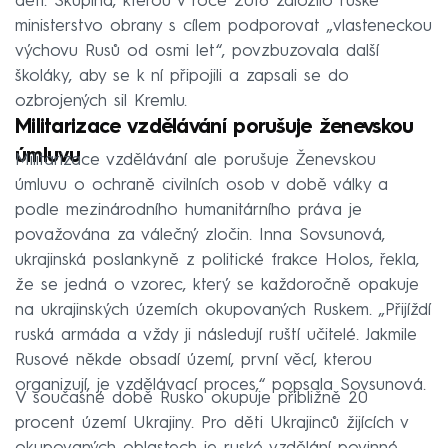
dětí. Skupina, kterou v roce 2016 založilo ruské
ministerstvo obrany s cílem podporovat „vlasteneckou
výchovu Rusů od osmi let“, povzbuzovala další
školáky, aby se k ní připojili a zapsali se do
ozbrojených sil Kremlu.
Militarizace vzdělávání porušuje ženevskou
úmluvu
Militarizace vzdělávání ale porušuje Ženevskou
úmluvu o ochraně civilních osob v době války a
podle mezinárodního humanitárního práva je
považována za válečný zločin. Inna Sovsunová,
ukrajinská poslankyně z politické frakce Holos, řekla,
že se jedná o vzorec, který se každoročně opakuje
na ukrajinských územích okupovaných Ruskem. „Přijíždí
ruská armáda a vždy ji následují ruští učitelé. Jakmile
Rusové někde obsadí území, první věcí, kterou
organizují, je vzdělávací proces,“ popsala Sovsunová.
V současné době Rusko okupuje přibližně 20
procent území Ukrajiny. Pro děti Ukrajinců žijících v