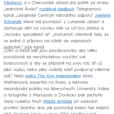
trikolorou
a v Chersonské oblasti jiný politik ze strany
„Jednotné Rusko“
rozdával sladkosti
. Telegramový
kanál „Ukrajinské Centrum národního odporu"
zveřejnil
fotografii
, která má pocházet z Luhanské oblasti a
zachycuje děti na výcviku, kde se učí boj zblízka a
„techniky speciálních sil“. „Instruktoři otevřeně řekli, že
se jedná o přípravu na výběr do vojenských
jednotek,“ píše kanál.
„Děti a mladí lidé jsou povzbuzováni, aby válku
považovali za nevyhnutelnou součást své
budoucnosti a aby se připravili na svou roli, ať už
jako vojáci, nebo jako civilisté, kteří podporují válečné
úsilí,“ řekla
webu The Kyiv Independent
Jenny
Mathersová, expertka na Rusko a lektorka
mezinárodní politiky na Aberystwyth University. Videa
a fotografie z Mariupolu a Doněcku pak zachytily
členy ruského hnutí
Mladá armáda
při oslavách
prvního školního dne, jak pochodují kolem řad malých