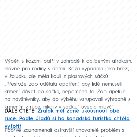
Výběh s kozami patří v zahradě k oblíbeným atrakcím,
hlavně pro rodiny s dětmi. Koza vypadala jako březí,
v žaludku ale měla kouli z plastových sáčků.
„Přestože zoo udělala opatření, aby lidé nemuseli
krmení dávat do sáčků, nepomáhá to. Zoo apeluje
na návštěvníky, aby do výběhu vstupovali výhradně s
krmením v ruce, nikoliv v sáčku,“ uvedla mluvčí.
DÁLE ČTĚTE:
Žralok měl ženě ukousnout obě
ruce. Podle úřadů si ho kanadská turistka chtěla
vyfotit
Poprvé zaznamenali ostravští chovatelé problém s