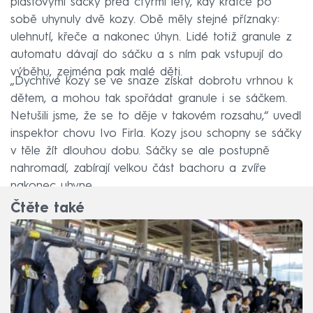
plastovými sáčky před čtyřmi lety, kdy krátce po
sobě uhynuly dvě kozy. Obě měly stejné příznaky:
ulehnutí, křeče a nakonec úhyn. Lidé totiž granule z
automatu dávají do sáčku a s ním pak vstupují do
výběhu, zejména pak malé děti.
„Dychtivé kozy se ve snaze získat dobrotu vrhnou k
dětem, a mohou tak spořádat granule i se sáčkem.
Netušili jsme, že se to děje v takovém rozsahu,“ uvedl
inspektor chovu Ivo Firla. Kozy jsou schopny se sáčky
v těle žít dlouhou dobu. Sáčky se ale postupně
nahromadí, zabírají velkou část bachoru a zvíře
nakonec uhyne.
Čtěte také