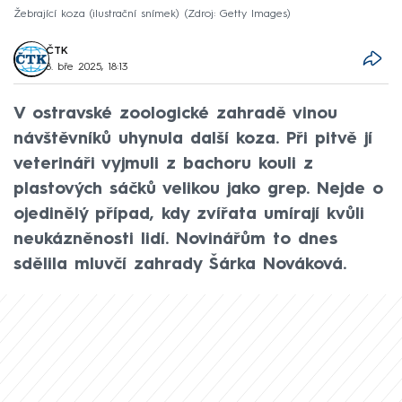
Žebrající koza (ilustrační snímek)
Zdroj: Getty Images
ČTK
8. bře 2025, 18:13
V ostravské zoologické zahradě vinou
návštěvníků uhynula další koza. Při pitvě jí
veterináři vyjmuli z bachoru kouli z
plastových sáčků velikou jako grep. Nejde o
ojedinělý případ, kdy zvířata umírají kvůli
neukázněnosti lidí. Novinářům to dnes
sdělila mluvčí zahrady Šárka Nováková.