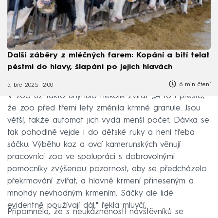
Další záběry z mléčných farem: Kopání a bití telat
pěstmi do hlavy, šlapání po jejich hlavách
6 min čtení
5. bře 2025, 12:00
V zoo už takto uhynulo několik zvířat. „A to i přesto,
že zoo před třemi lety změnila krmné granule. Jsou
větší, takže automat jich vydá menší počet. Dávka se
tak pohodlně vejde i do dětské ruky a není třeba
sáčku. Výběhu koz a ovcí kamerunských věnují
pracovníci zoo ve spolupráci s dobrovolnými
pomocníky zvýšenou pozornost, aby se předcházelo
překrmování zvířat, a hlavně krmení přineseným a
mnohdy nevhodným krmením. Sáčky ale lidé
evidentně používají dál," řekla mluvčí.
Připomněla, že s neukázněností návštěvníků se