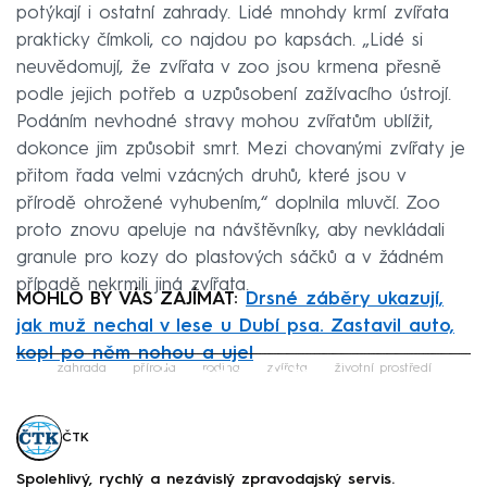
potýkají i ostatní zahrady. Lidé mnohdy krmí zvířata
prakticky čímkoli, co najdou po kapsách. „Lidé si
neuvědomují, že zvířata v zoo jsou krmena přesně
podle jejich potřeb a uzpůsobení zažívacího ústrojí.
Podáním nevhodné stravy mohou zvířatům ublížit,
dokonce jim způsobit smrt. Mezi chovanými zvířaty je
přitom řada velmi vzácných druhů, které jsou v
přírodě ohrožené vyhubením,“ doplnila mluvčí. Zoo
proto znovu apeluje na návštěvníky, aby nevkládali
granule pro kozy do plastových sáčků a v žádném
případě nekrmili jiná zvířata.
MOHLO BY VÁS ZAJÍMAT:
Drsné záběry ukazují,
jak muž nechal v lese u Dubí psa. Zastavil auto,
kopl po něm nohou a ujel
Failed to fetch
zahrada
příroda
rodina
zvířata
životní prostředí
ČTK
Spolehlivý, rychlý a nezávislý zpravodajský servis.