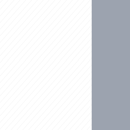
ideo
kat migranty do Česka? Sami by odešli, tvrdí exp
ické sebevraždě