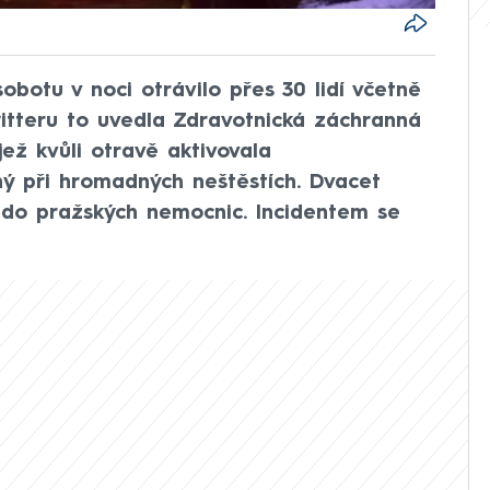
9
botu v noci otrávilo přes 30 lidí včetně
itteru to uvedla Zdravotnická záchranná
jež kvůli otravě aktivovala
ný při hromadných neštěstích. Dvacet
i do pražských nemocnic. Incidentem se