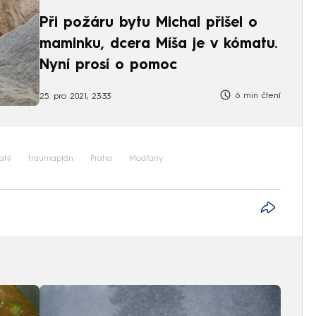
Při požáru bytu Michal přišel o
maminku, dcera Míša je v kómatu.
Nyní prosí o pomoc
6 min čtení
25. pro 2021, 23:33
atý
traumaplán
Praha
Modřany