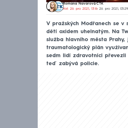
Romana Navarová
,
ČTK
Akt. 26. pro 2021, 13:16
• 26. pro 2021, 05:2
V pražských Modřanech se v so
dětí oxidem uhelnatým. Na Tw
služba hlavního města Prahy, 
traumatologický plán využíva
sedm lidí zdravotníci převezl
teď zabývá policie.