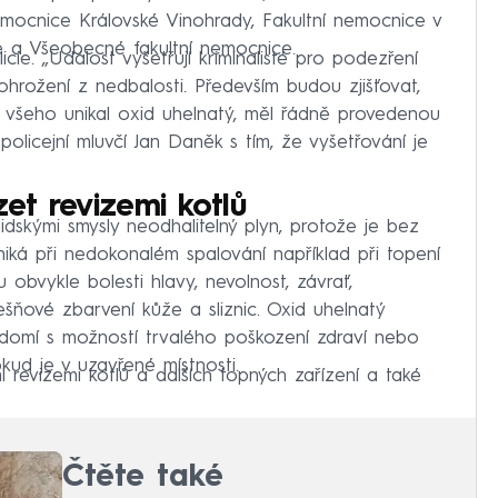
mocnice Královské Vinohrady, Fakultní nemocnice v
e a Všeobecné fakultní nemocnice.
ie. „Událost vyšetřují kriminalisté pro podezření
hrožení z nedbalosti. Především budou zjišťovat,
le všeho unikal oxid uhelnatý, měl řádně provedenou
 policejní mluvčí Jan Daněk s tím, že vyšetřování je
et revizemi kotlů
idskými smysly neodhalitelný plyn, protože je bez
iká při nedokonalém spalování například při topení
u obvykle bolesti hlavy, nevolnost, závrať,
ešňové zbarvení kůže a sliznic. Oxid uhelnatý
ědomí s možností trvalého poškození zdraví nebo
kud je v uzavřené místnosti.
revizemi kotlů a dalších topných zařízení a také
Čtěte také