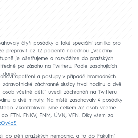
ahovaly čtyři posádky a také speciální sanitka pro
ze přepravit až 12 pacientů najednou. „Všechny
stupně je ošetřujeme a rozvážíme do pražských
tředně po zásahu na Twitteru. Podle zasahujících
ém domě.
tanoví opatření a postupy v případě hromadných
 zdravotnické záchranné služby trval hodinu a dvě
 osob včetně dětí,“ uvedli záchranáři na Twitteru.
odinu a dvě minuty. Na místě zasahovaly 4 posádky
z Atego. Zkontrolovali jsme celkem 32 osob včetně
ali do FTN, FNKV, FNM, ÚVN, VFN. Díky všem za
kxOv4dS
li do pěti pražských nemocnic, a to do Fakultní