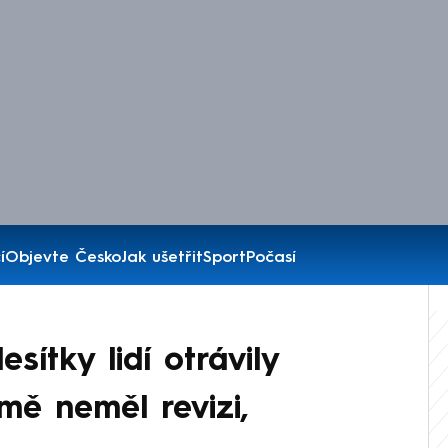
í
Objevte Česko
Jak ušetřit
Sport
Počasí
ítky lidí otrávily
mě neměl revizi,