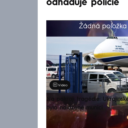
odhaduje policie
Žádná položka z
Výběr redakce
Video
Na pokraji tragédie: Ukrajinsk
bylo naložené municí