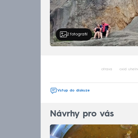
2
fotografií
otrava
oxid uheln
Vstup do diskuze
Návrhy pro vás