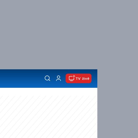
TV živě