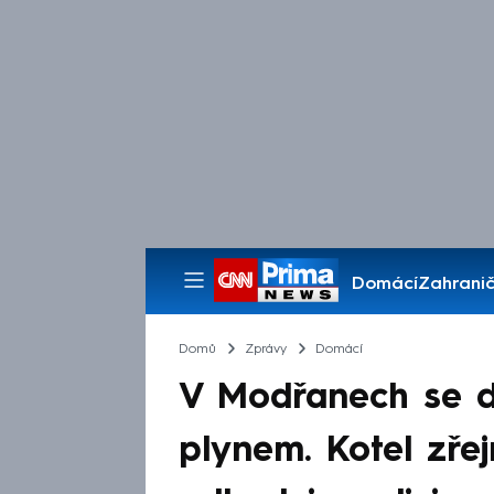
Domácí
Zahranič
Pořady
Domů
Zprávy
Domácí
V Modřanech se des
plynem. Kotel zřej