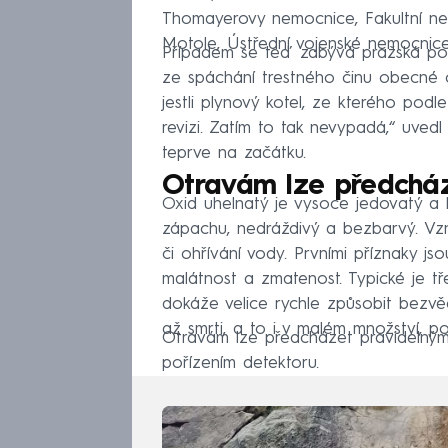
Thomayerovy nemocnice, Fakultní ne
Motole, Ústřední vojenské nemocnic
Případem se teď zabývá pražská polic
ze spáchání trestného činu obecné o
jestli plynový kotel, ze kterého pod
revizi. Zatím to tak nevypadá,“ uvedl
teprve na začátku.
Otravám lze předcház
Oxid uhelnatý je vysoce jedovatý a l
zápachu, nedráždivý a bezbarvý. Vzn
či ohřívání vody. Prvními příznaky jso
malátnost a zmatenost. Typické je tř
dokáže velice rychle způsobit bezv
až smrti, a to i v malém množství, po
Otravám lze předcházet pravidelnými 
pořízením detektoru.