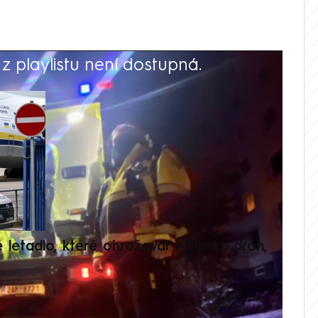
 playlistu není dostupná.
V
é letadlo, které ohrožoval v Lipsku dron,
Přilá
polit