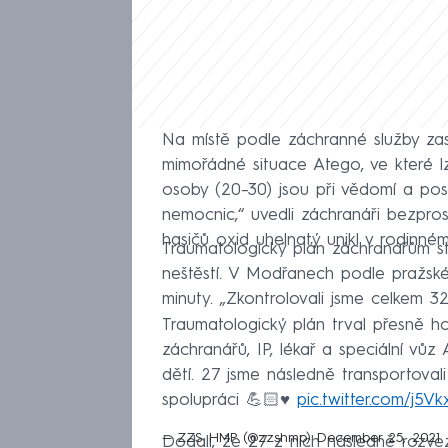
Na místě podle záchranné služby zas
mimořádné situace Atego, ve které l
osoby (20–30) jsou při vědomí a po
nemocnic,“ uvedli záchranáři bezpros
hasičů oxid uhelnatý unikl v rodinn
Traumatologický plán záchranářům s
neštěstí. V Modřanech podle pražské
minuty. „Zkontrolovali jsme celkem 32
Traumatologický plán trval přesně h
záchranářů, IP, lékař a speciální vů
dětí. 27 jsme následně transportov
spolupráci 💪🏻♥️
pic.twitter.com/j5V
— ZZS HMP (@zzshmp)
December 25, 2021
Dodali, že 27 z nich následně rozvez