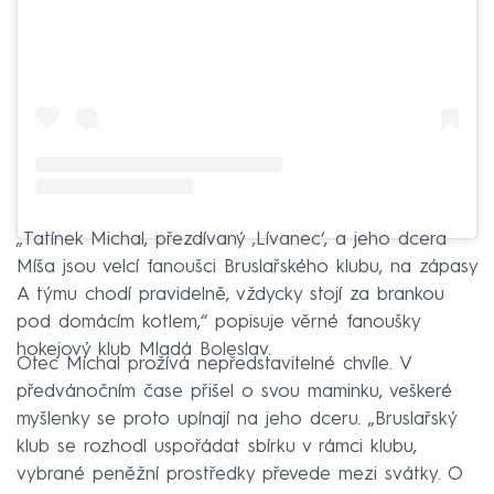
„Tatínek Michal, přezdívaný ‚Lívanec‘, a jeho dcera
Míša jsou velcí fanoušci Bruslařského klubu, na zápasy
A týmu chodí pravidelně, vždycky stojí za brankou
pod domácím kotlem,“ popisuje věrné fanoušky
hokejový klub Mladá Boleslav.
Otec Michal prožívá nepředstavitelné chvíle. V
předvánočním čase přišel o svou maminku, veškeré
myšlenky se proto upínají na jeho dceru. „Bruslařský
klub se rozhodl uspořádat sbírku v rámci klubu,
vybrané peněžní prostředky převede mezi svátky. O