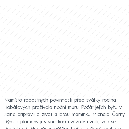
Namísto radostných povinností před svátky rodina
Kabátových prožívala noční můru. Požár jejich bytu v
Jičíně připravil o život 81letou maminku Michala. Černý
dým a plameny ji s vnučkou uvěznily uvnitř, ven se