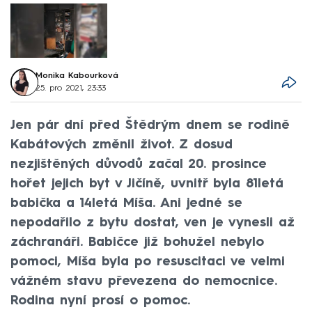
Monika Kabourková
25. pro 2021, 23:33
Jen pár dní před Štědrým dnem se rodině
Kabátových změnil život. Z dosud
nezjištěných důvodů začal 20. prosince
hořet jejich byt v Jičíně, uvnitř byla 81letá
babička a 14letá Míša. Ani jedné se
nepodařilo z bytu dostat, ven je vynesli až
záchranáři. Babičce již bohužel nebylo
pomoci, Míša byla po resuscitaci ve velmi
vážném stavu převezena do nemocnice.
Rodina nyní prosí o pomoc.