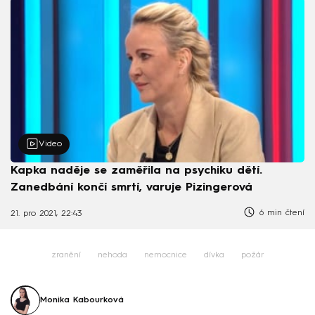
Video
Kapka naděje se zaměřila na psychiku dětí.
Zanedbání končí smrtí, varuje Pizingerová
6 min čtení
21. pro 2021, 22:43
zranění
nehoda
nemocnice
dívka
požár
Monika Kabourková