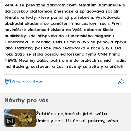
Věnuje se převážně zdravotnickým tématům. Komunikuje s
dárcovskou platformou Znesnáze a zpracovává sociální
témata a texty, které pomáhají potřebným. Vystudovala
obchodní akademii se zaměřením na cestovní ruch. První
novinářské zkušenosti získala na Vyšší odborné škole
publicistiky, kde přispívala do studentského magazínu
Generace20. K redakci CNN Prima NEWS se připojila zprvu
jako stážistka, posléze jako redaktorka v roce 2020. Od
roku 2025 se stala posilou editorského týmu CNN Prima
NEWS. Mezi její záliby patří čtení do brzkých ranních hodin,
multitasking, cestování a čas trávený se zvířaty a přáteli.
Vstup do diskuze
Návrhy pro vás
Žebříček nejhorších jídel světa.
Umístily se i tři české pokrmy, vévodí
skandinávská kuchyně