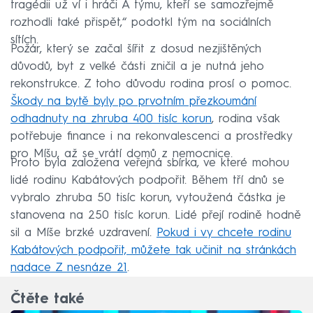
tragédii už ví i hráči A týmu, kteří se samozřejmě
rozhodli také přispět,“ podotkl tým na sociálních
sítích.
Požár, který se začal šířit z dosud nezjištěných
důvodů, byt z velké části zničil a je nutná jeho
rekonstrukce. Z toho důvodu rodina prosí o pomoc.
Škody na bytě byly po prvotním přezkoumání
odhadnuty na zhruba 400 tisíc korun
, rodina však
potřebuje finance i na rekonvalescenci a prostředky
pro Míšu, až se vrátí domů z nemocnice.
Proto byla založena veřejná sbírka, ve které mohou
lidé rodinu Kabátových podpořit. Během tří dnů se
vybralo zhruba 50 tisíc korun, vytoužená částka je
stanovena na 250 tisíc korun. Lidé přejí rodině hodně
sil a Míše brzké uzdravení.
Pokud i vy chcete rodinu
Kabátových podpořit, můžete tak učinit na stránkách
nadace Z nesnáze 21
.
Čtěte také