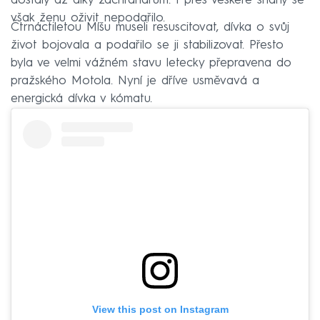
dostaly až díky záchranářům. I přes veškeré snahy se
však ženu oživit nepodařilo.
Čtrnáctiletou Míšu museli resuscitovat, dívka o svůj
život bojovala a podařilo se ji stabilizovat. Přesto
byla ve velmi vážném stavu letecky přepravena do
pražského Motola. Nyní je dříve usměvavá a
energická dívka v kómatu.
View this post on Instagram