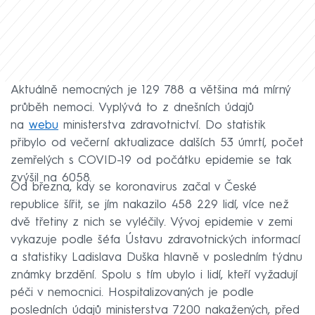
Aktuálně nemocných je 129 788 a většina má mírný
průběh nemoci. Vyplývá to z dnešních údajů
na
webu
ministerstva zdravotnictví. Do statistik
přibylo od večerní aktualizace dalších 53 úmrtí, počet
zemřelých s COVID-19 od počátku epidemie se tak
zvýšil na 6058.
Od března, kdy se koronavirus začal v České
republice šířit, se jím nakazilo 458 229 lidí, více než
dvě třetiny z nich se vyléčily. Vývoj epidemie v zemi
vykazuje podle šéfa Ústavu zdravotnických informací
a statistiky Ladislava Duška hlavně v posledním týdnu
známky brzdění. Spolu s tím ubylo i lidí, kteří vyžadují
péči v nemocnici. Hospitalizovaných je podle
posledních údajů ministerstva 7200 nakažených, před