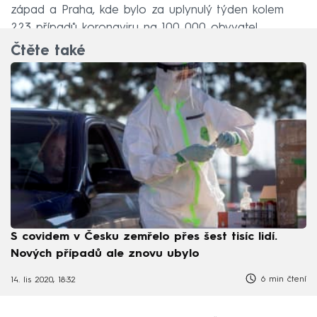
západ a Praha, kde bylo za uplynulý týden kolem
223 případů koronaviru na 100 000 obyvatel.
Čtěte také
S covidem v Česku zemřelo přes šest tisíc lidí.
Nových případů ale znovu ubylo
6 min čtení
14. lis 2020, 18:32