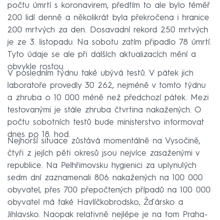
počtu úmrtí s koronavirem, předtím to ale bylo téměř
200 lidí denně a několikrát byla překročena i hranice
200 mrtvých za den. Dosavadní rekord 250 mrtvých
je ze 3. listopadu. Na sobotu zatím připadlo 78 úmrtí.
Tyto údaje se ale při dalších aktualizacích mění a
obvykle rostou.
V posledním týdnu také ubývá testů. V pátek jich
laboratoře provedly 30 262, nejméně v tomto týdnu
a zhruba o 10 000 méně než předchozí pátek. Mezi
testovanými je stále zhruba čtvrtina nakažených. O
počtu sobotních testů bude ministerstvo informovat
dnes po 18. hod.
Nejhorší situace zůstává momentálně na Vysočině,
čtyři z jejích pěti okresů jsou nejvíce zasaženými v
republice. Na Pelhřimovsku hygienici za uplynulých
sedm dní zaznamenali 806 nakažených na 100 000
obyvatel, přes 700 přepočtených případů na 100 000
obyvatel má také Havlíčkobrodsko, Žďársko a
Jihlavsko. Naopak relativně nejlépe je na tom Praha-