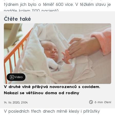
týdnem jich bylo o téměř 600 více. V těžkém stavu je
nadále kolem 1100 pacientů.
Čtěte také
Video
V druhé vlně přibývá novorozenců s covidem.
Nakazí se většinou doma od rodiny
6 min čtení
14. lis 2020, 21:04
V posledních třech dnech mírně klesly i přírůstky