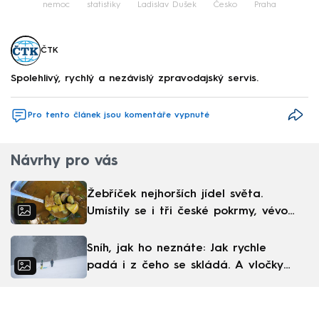
nemoc
statistiky
Ladislav Dušek
Česko
Praha
ČTK
Spolehlivý, rychlý a nezávislý zpravodajský servis.
Pro tento článek jsou komentáře vypnuté
Návrhy pro vás
Žebříček nejhorších jídel světa.
Umístily se i tři české pokrmy, vévodí
skandinávská kuchyně
Sníh, jak ho neznáte: Jak rychle
padá i z čeho se skládá. A vločky
nejsou bílé