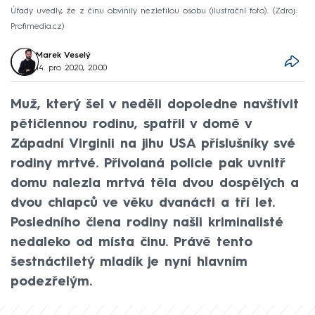
Úřady uvedly, že z činu obvinily nezletilou osobu (ilustrační foto).
Zdroj:
Profimedia.cz
Marek Veselý
14. pro 2020, 20:00
Muž, který šel v neděli dopoledne navštívit
pětičlennou rodinu, spatřil v domě v
Západní Virginii na jihu USA příslušníky své
rodiny mrtvé. Přivolaná policie pak uvnitř
domu nalezla mrtvá těla dvou dospělých a
dvou chlapců ve věku dvanácti a tří let.
Posledního člena rodiny našli kriminalisté
nedaleko od místa činu. Právě tento
šestnáctiletý mladík je nyní hlavním
podezřelým.