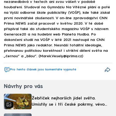
nezanedbává v textech ani svou vášeň v podobě
houbaření. Studoval na Gymnáziu Na Vítězné pláni a poté
na Vyšší odborné škole publicistiky (VOŠP), kde také získal
první novinářské zkušenosti. V on-line zpravodajství CNN
Prima NEWS začal pracovat v květnu 2020. V té době
přispíval také do studentského magazínu VOŠP s názvem
Generace20 a na hudební web Planeta Hudba. Po
dokončení studií na VOŠP v létě 2021 nastoupil na CNN
Prima NEWS jako redaktor. Nesnáší totalitní ideologie,
přehnanou politickou korektnost i striktní dělení světa na
„černou“ a „bílou“. (Marek.Vesely@iprima.cz)
Pro tento článek jsou komentáře vypnuté
Návrhy pro vás
Žebříček nejhorších jídel světa.
Umístily se i tři české pokrmy, vévodí
skandinávská kuchyně