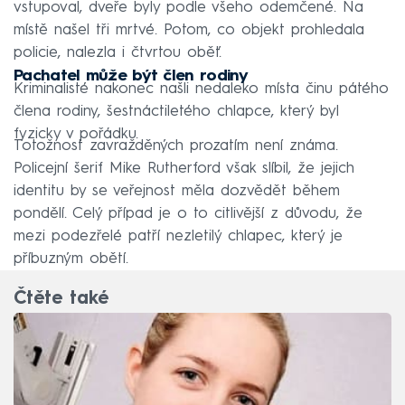
vstupoval, dveře byly podle všeho odemčené. Na
místě našel tři mrtvé. Potom, co objekt prohledala
policie, nalezla i čtvrtou oběť.
Pachatel může být člen rodiny
Kriminalisté nakonec našli nedaleko místa činu pátého
člena rodiny, šestnáctiletého chlapce, který byl
fyzicky v pořádku.
Totožnost zavražděných prozatím není známa.
Policejní šerif Mike Rutherford však slíbil, že jejich
identitu by se veřejnost měla dozvědět během
pondělí. Celý případ je o to citlivější z důvodu, že
mezi podezřelé patří nezletilý chlapec, který je
příbuzným obětí.
Čtěte také