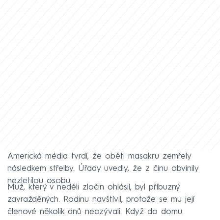
Americká média tvrdí, že oběti masakru zemřely
následkem střelby. Úřady uvedly, že z činu obvinily
nezletilou osobu.
Muž, který v neděli zločin ohlásil, byl příbuzný
zavražděných. Rodinu navštívil, protože se mu její
členové několik dnů neozývali. Když do domu