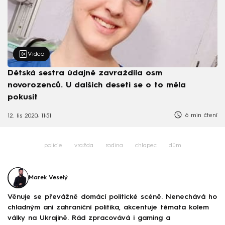
Video
Dětská sestra údajně zavraždila osm
novorozenců. U dalších deseti se o to měla
pokusit
6 min čtení
12. lis 2020, 11:51
policie
vražda
rodina
chlapec
dům
Marek Veselý
Věnuje se převážně domácí politické scéně. Nenechává ho
chladným ani zahraniční politika, akcentuje témata kolem
války na Ukrajině. Rád zpracovává i gaming a