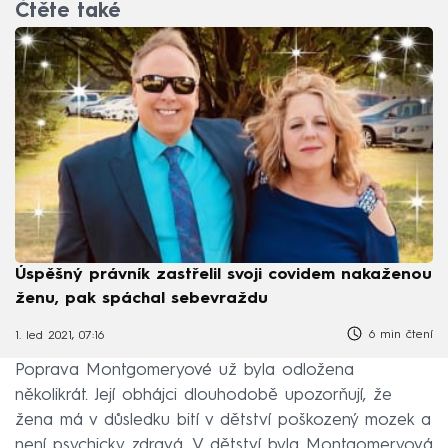
Čtěte také
Úspěšný právník zastřelil svoji covidem nakaženou
ženu, pak spáchal sebevraždu
6 min čtení
1. led 2021, 07:16
Poprava Montgomeryové už byla odložena
několikrát. Její obhájci dlouhodobě upozorňují, že
žena má v důsledku bití v dětství poškozený mozek a
není psychicky zdravá. V dětství byla Montgomeryová