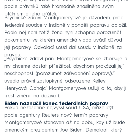
podle právníků také hromadně znásilněna svým
otčímem a jeho přáteli.
Psychické zdraví Montgomeryové je důvodem, proč
federální soudce v Indianě v pondělí popravu odložil.
Podle něj není totiž žena nyní schopna porozumět
dokumentu, ve kterém americká vláda uvádí důvod
její popravy. Odvolací soud dal soudu v Indianě za
pravdu.
„Psychické zdraví paní Montgomeryové se zhoršuje a
my chceme dostat příležitost, abychom prokázali její
neschopnost (porozumět zdůvodnění popravy),“
uvedla právní zástupkyně odsouzené Kelley
Henryová. Obhájci Montgomeryové usilují o to, aby jí
trest změnili na doživotí.
Biden naznačil konec federálních poprav
Pokud nezasáhne nejvyšší soud USA, může být
podle agentury Reuters nový termín popravy
Montgomeryové stanoven až na dobu, kdy už bude
americkým prezidentem Joe Biden. Demokrat, který