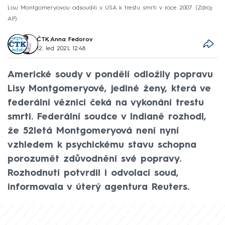
Lisu Montgomeryovou odsoudili v USA k trestu smrti v roce 2007.
Zdroj:
AP
ČTK
,
Anna Fedorov
12. led 2021, 12:48
Americké soudy v pondělí odložily popravu
Lisy Montgomeryové, jediné ženy, která ve
federální věznici čeká na vykonání trestu
smrti. Federální soudce v Indianě rozhodl,
že 52letá Montgomeryová není nyní
vzhledem k psychickému stavu schopna
porozumět zdůvodnění své popravy.
Rozhodnutí potvrdil i odvolací soud,
informovala v úterý agentura Reuters.