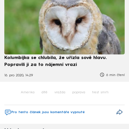
Kolumbijka se chlubila, že uřízla sově hlavu.
Popravili ji za to nájemní vrazi
6 min čtení
16. pro 2020, 14:29
Amerika
dítě
vražda
poprava
trest smrti
Pro tento článek jsou komentáře vypnuté