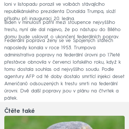
loni v listopadu porazil ve volbách stávajícího
republikánského prezidenta Donalda Trumpa, složí
přísahu při inauguraci 20. ledna.
Biden v minulosti patřil mezi stoupence nejvyššího
trestu, nyní ale dal najevo, že po nástupu do Bílého
domu bude usilovat o ukončení federálních poprav.
Federální poprava ženy se ve Spojených státech
naposledy konala v roce 1953. Trumpova
administrativa popravy na federální úrovni po 17leté
přestávce obnovila v červenci loňského roku, když k
tomu dostala souhlas od nejvyššího soudu. Podle
agentury AFP od té doby dostalo smrtící injekci deset
Američanů odsouzených k trestu smrti na federální
úrovni. Dvě další popravy jsou v plánu na čtvrtek a
pátek.
Čtěte také