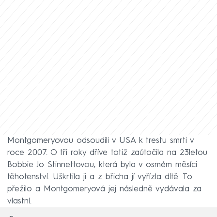
Montgomeryovou odsoudili v USA k trestu smrti v
roce 2007. O tři roky dříve totiž zaútočila na 23letou
Bobbie Jo Stinnettovou, která byla v osmém měsíci
těhotenství. Uškrtila ji a z břicha jí vyřízla dítě. To
přežilo a Montgomeryová jej následně vydávala za
vlastní.