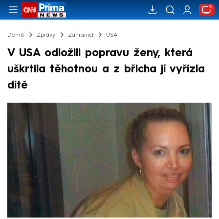
Domů
Zprávy
Zahraničí
USA
V USA odložili popravu ženy, která
uškrtila těhotnou a z břicha jí vyřízla
dítě