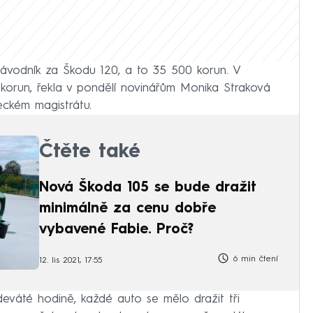
 závodník za Škodu 120, a to 35 500 korun. V
0 korun, řekla v pondělí novinářům Monika Straková
ckém magistrátu.
Čtěte také
Nová Škoda 105 se bude dražit
minimálně za cenu dobře
vybavené Fabie. Proč?
6 min čtení
12. lis 2021, 17:55
eváté hodině, každé auto se mělo dražit tři