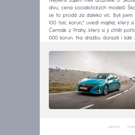
Největší zájem měli dražitelé o Škodu
divu, cena socialistických modelů Šk
se to prodá za daleko víc. Byli jsem
100 tisíc korun,“ uvedl majitel, který
Čermák z Prahy, který si ji chtěl poř
000 korun. Na dražbu dorazili i lidé
peníze
vrak