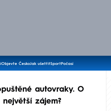
í
Objevte Česko
Jak ušetřit
Sport
Počasí
 opuštěné autovraky. O
 největší zájem?