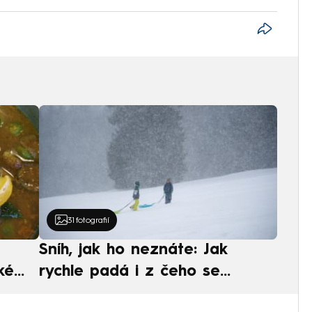
31
fotografií
Sníh, jak ho neznáte: Jak
ké
rychle padá i z čeho se
ská
skládá. A vločky nejsou bílé