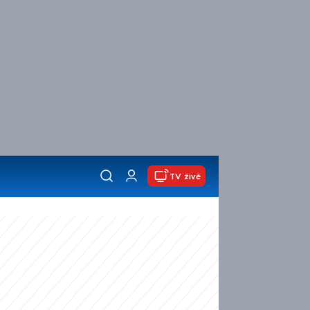
TV živě