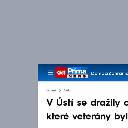
Domácí
Zahranič
Pořady
Domů
Auto
V Ústí se dražily
které veterány byl