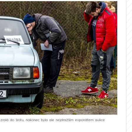
zralá do šrotu, nakonec byla ale nejdražším exponátem aukce