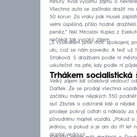
minuty. Kvůli vyššímu zájmu o někte
Všechna auta se začínala dražit na 
50 korun. Za vraky pak museli zaplati
velmi úspěšná, přišlo hodně dražite
peněz,“ řekl Miroslav Kupka z Exeku
nečekal tak vysoký zájem.
„S výsledkem jsme moc spokojení, pr
ulic, což se nám povedlo. A teď už 
Straková. S dražbami podle ní měst
uskutečnit na jaře, kdy podle ní půj
Trhákem socialistická
Velký zájem lidí očekával vedoucí o
Dařílek. Že se prodají všechna vozid
začátku máme nějakých 350 podnětů
aut. Zbytek si odstranili lidé a nějaké
prodeje pokryjí odtah a náklady za 
původnímu majiteli vozidla. „Pokud 
jednou, a pokud si je ani do tří let
doplnil vedoucí.