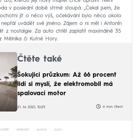
 120, kterou její nový majitel chce opravit. Není
oda v poslední době strmě stoupá. „Čekal jsem, že
 ochotni jít o něco výš, očekávání bylo něco okolo
 si nepřál uvádět své jméno. Zájem o ni měl i Antonín
ídit z nostalgie. Za auto chtěl zaplatit maximálně 35
 z Mělníka či Kutné Hory.
Čtěte také
Šokující průzkum: Až 66 procent
lidí si myslí, že elektromobil má
spalovací motor
6 min čtení
21. lis 2021, 10:25
oviště
veterán
aukce
auto