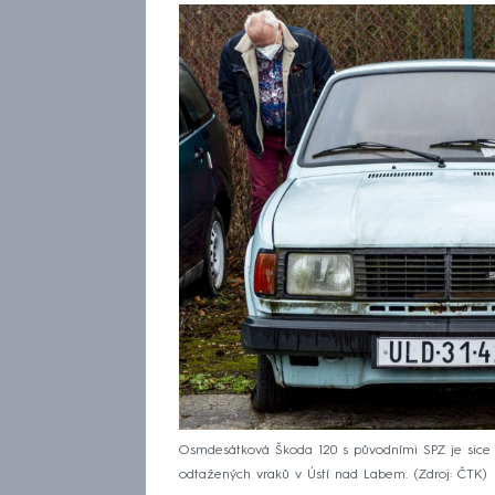
Osmdesátková Škoda 120 s původními SPZ je sice 
odtažených vraků v Ústí nad Labem.
Zdroj: ČTK