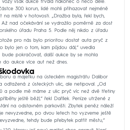
ré vozy však aukce trvala nakonec o něco déle.
částce 300 korun, lidé mohli přihazovat nejméně
t na místě v hotovosti. „Dražba byla, řekl bych,
lů. Až nad očekávání se vydražilo poměrně za dost
torského úřadu Praha 5. Podle něj nikdo z úřadu
otože pro nás bylo prioritou dostat auta pryč z
to bylo jen o tom, kam půjdou dál,“ uvedla
o bude pokračovat, další aukce by se mohla
de do aukce více aut než dnes.
 škodovka
dboru a majetku na ústeckém magistrátu Dalibor
la odtažená z ústeckých ulic, ale netipoval. „Od
 a podle mě máme z ulic pryč víc než dvě třetiny
 příběhy ještě běží,“ řekl Dařílek. Peníze utržené z
stání na odstavném parkovišti. Zbytek peněz náleží
si je nevyzvedne, po dvou letech ho vyzveme ještě
 nevyzvedne, tehdy bude přebytek patřit městu,“