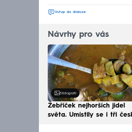
Vstup do diskuze
Návrhy pro vás
5
fotografií
Žebříček nejhorších jídel
světa. Umístily se i tři čes
pokrmy, vévodí skandináv