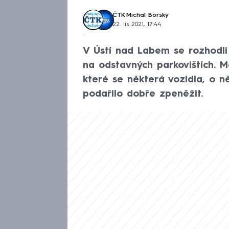
ČTK
,
Michal Borský
22. lis 2021, 17:44
V Ústí nad Labem se rozhodl
na odstavných parkovištích. M
které se některá vozidla, o n
podařilo dobře zpeněžit.