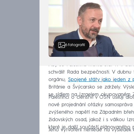
6
fotografií
Aby se Palestina mohla stát 194. čle
schválit Rada bezpečnosti. V dubnu 
orgánu;
Spojené státy jako jeden z p
Británie a Švýcarsko se zdržely. Výsl
se sídlem na Izraelem okupovaném Z
Palestinci o členství v OSN usilují d
nové projednání otázky samospráva 
zvýšeného napětí na Západním břehu 
židovských osad, jakož i s válkou Iz
které je další součástí plánovaného p
Jeho vytvoření nehledě na výsledek 