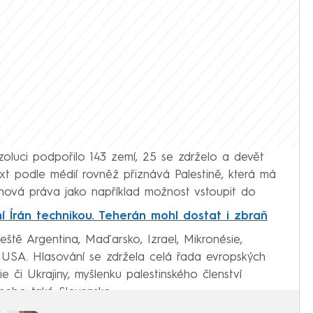
oluci podpořilo 143 zemí, 25 se zdrželo a devět
ext podle médií rovněž přiznává Palestině, která má
nová práva jako například možnost vstoupit do
í Írán technikou. Teherán mohl dostat i zbraň
eště Argentina, Maďarsko, Izrael, Mikronésie,
USA. Hlasování se zdržela celá řada evropských
 či Ukrajiny, myšlenku palestinského členství
 nebo také Slovensko.