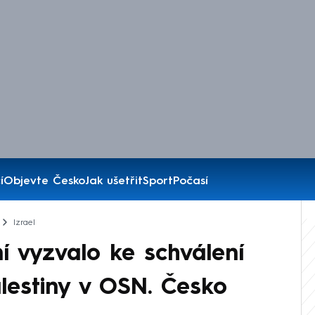
í
Objevte Česko
Jak ušetřit
Sport
Počasí
Izrael
 vyzvalo ke schválení
alestiny v OSN. Česko