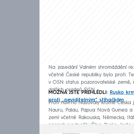
Na zasedání Valném shromáždění rez
včetně České republiky bylo proti. T
v OSN status pozorovatelské země, 
dalších orgánů OSN.
MOŽNÁ JSTE PŘEHLÉDLI:
Rusko krm
proti „neviditelným“ stíhačkám
Proti návrhu hlasovaly kromě Česka j
Nauru, Palau, Papua Nová Guinea a 
zemí včetně Rakouska, Německa, Itálie
naopak podpořily Čína, Rusko, Indie