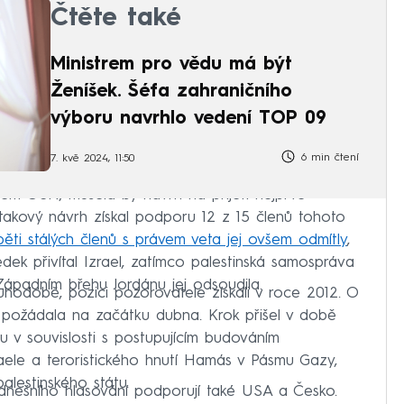
Čtěte také
Ministrem pro vědu má být
Ženíšek. Šéfa zahraničního
výboru navrhlo vedení TOP 09
6 min čtení
7. kvě 2024, 11:50
nem OSN, musela by návrh na přijetí nejprve
takový návrh získal podporu 12 z 15 členů tohoto
ěti stálých členů s právem veta jej ovšem odmítly
,
edek přivítal Izrael, zatímco palestinská samospráva
ápadním břehu Jordánu jej odsoudila.
louhodobě, pozici pozorovatele získali v roce 2012. O
požádala na začátku dubna. Krok přišel v době
v souvislosti s postupujícím budováním
raele a teroristického hnutí Hamás v Pásmu Gazy,
alestinského státu.
dnešního hlasování podporují také USA a Česko.