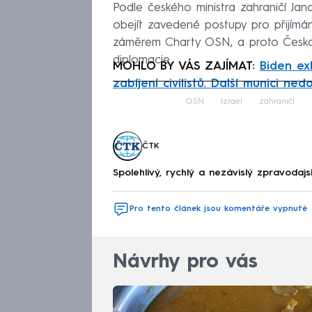
Podle českého ministra zahraničí Jan
obejít zavedené postupy pro přijímá
záměrem Charty OSN, a proto Česko 
diplomacie.
MOHLO BY VÁS ZAJÍMAT:
Biden ex
zabíjení civilistů. Další munici ne
Fa
OSN
Izrael
zahraničí
ČTK
Spolehlivý, rychlý a nezávislý zpravodajs
Pro tento článek jsou komentáře vypnuté
Návrhy pro vás