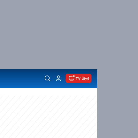
TV živě