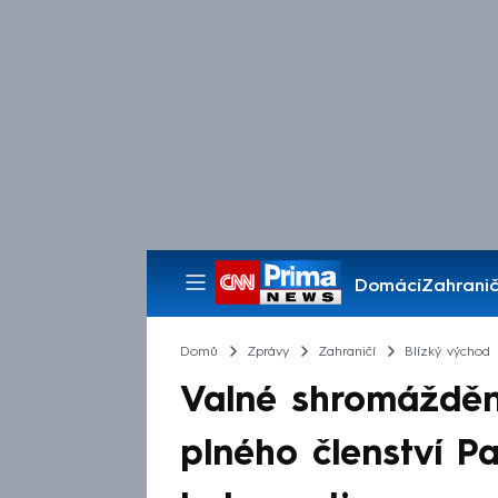
Domácí
Zahranič
Pořady
Domů
Zprávy
Zahraničí
Blízký východ
Valné shromáždění
plného členství P