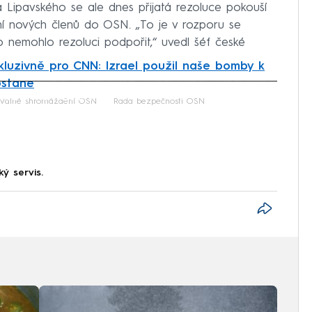
a Lipavského se ale dnes přijatá rezoluce pokouší
ní nových členů do OSN. „To je v rozporu se
nemohlo rezoluci podpořit,“ uvedl šéf české
kluzivně pro CNN: Izrael použil naše bomby k
dostane
iled to fetch
Valné shromáždění OSN
Rada bezpečnosti OSN
ký servis.