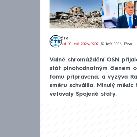
ČTK
Akt. 10. kvě 2024, 19:07
• 10. kvě 2024, 17:46
Valné shromáždění OSN přijalo
stát plnohodnotným členem or
tomu připravená, a vyzývá R
směru schválila. Minulý měsíc
vetovaly Spojené státy.