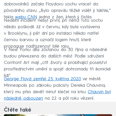
dobrovolníků začala Floydovu sochu vracet do
původního stavu. „Bylo opravdu těžké vidět ji takhle,“
řekla
webu CNN
jedna z žen, která ji čistila.
Nedělní incident nebyl první, při němž tuto sochu
někdo poškodil. Již v červnu, kdy byla vystavena
v Brooklynu, ji pět dní po instalaci někdo natřel
černou barvou a označil logem hnutí, které
propaguje nadřazenost bílé rasy.
V New Yorku díla zůstanou do 30. října a následně
budou převezena do dalších měst. Podle sdružení
Confront Art mají „ctít životy a probíhající poselství
prostřednictvím umění a spojit dohromady tři ikonické
lidi“.
George Floyd zemřel 25. května 2020
ve městě
Minneapolis po zákroku policisty Dereka Chauvina,
který mu přes devět minut klečel na krku.
Chauvin byl
následně odsouzen
na 22 a půl roku vězení.
Čtěte také