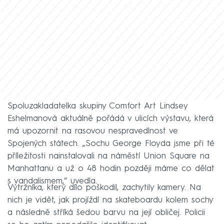
Spoluzakladatelka skupiny Comfort Art Lindsey
Eshelmanová aktuálně pořádá v ulicích výstavu, která
má upozornit na rasovou nespravedlnost ve
Spojených státech. „Sochu George Floyda jsme při té
příležitosti nainstalovali na náměstí Union Square na
Manhattanu a už o 48 hodin později máme co dělat
s vandalismem,“ uvedla.
Výtržníka, který dílo poškodil, zachytily kamery. Na
nich je vidět, jak projíždí na skateboardu kolem sochy
a následně stříká šedou barvu na její obličej. Policii