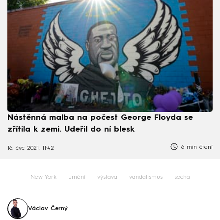
Nástěnná malba na počest George Floyda se
zřítila k zemi. Udeřil do ní blesk
6 min čtení
16. čvc 2021, 11:42
New York
umění
výstava
vandalismus
socha
Václav Černý