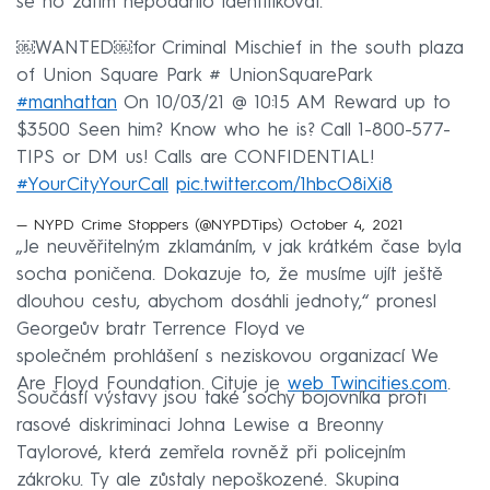
se ho zatím nepodařilo identifikovat.
￼WANTED￼for Criminal Mischief in the south plaza
of Union Square Park # UnionSquarePark
#manhattan
On 10/03/21 @ 10:15 AM Reward up to
$3500 Seen him? Know who he is? Call 1-800-577-
TIPS or DM us! Calls are CONFIDENTIAL!
#YourCityYourCall
pic.twitter.com/1hbcO8iXi8
— NYPD Crime Stoppers (@NYPDTips)
October 4, 2021
„Je neuvěřitelným zklamáním, v jak krátkém čase byla
socha poničena. Dokazuje to, že musíme ujít ještě
dlouhou cestu, abychom dosáhli jednoty,“ pronesl
Georgeův bratr Terrence Floyd ve
společném prohlášení s neziskovou organizací We
Are Floyd Foundation. Cituje je
web Twincities.com
.
Součástí výstavy jsou také sochy bojovníka proti
rasové diskriminaci Johna Lewise a Breonny
Taylorové, která zemřela rovněž při policejním
zákroku. Ty ale zůstaly nepoškozené. Skupina