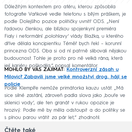
Důležitým kontextem pro aféru, kterou způsobila
fotografie Vaňkové vedle telefonu s bílým práškem, je
podle Dolejšího pozice političky uvnitř ODS. „Není
řadovou členkou, ale blízkou spojenkyní premiéra
Fialy i neformální ‚polohlavy‘ vlády Blažka, u kterého
dříve dělala koncipientku. Téměř bych řekl – korunní
princezna ODS. Oba si od ní patrně slibovali nějakou
budoucnost. Tohle je proto pro ně velká rána, která
její kariéru poškodila,“ popsal komentátor.
MOHLO BY VÁS ZAJÍMAT:
Kontroverzní zásah u
Milovic? Zabavili jsme velké množství drog, hájí se
policie
Podle Klempíře nemůže primátorka kauzu ustát. „Má
sice silné zastání, zároveň padla slova jako ‚bouře ve
sklenici vody‘, ale ten granát v rukou opozice je
hrozivý. Podle mě by měla odstoupit a do politiky se
s plnou parou vrátit za pár let,“ zhodnotil.
Čtěte také