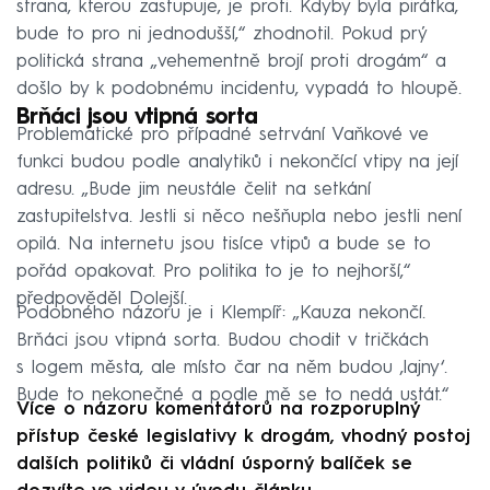
strana, kterou zastupuje, je proti. Kdyby byla pirátka,
bude to pro ni jednodušší,“ zhodnotil. Pokud prý
politická strana „vehementně brojí proti drogám“ a
došlo by k podobnému incidentu, vypadá to hloupě.
Brňáci jsou vtipná sorta
Problematické pro případné setrvání Vaňkové ve
funkci budou podle analytiků i nekončící vtipy na její
adresu. „Bude jim neustále čelit na setkání
zastupitelstva. Jestli si něco nešňupla nebo jestli není
opilá. Na internetu jsou tisíce vtipů a bude se to
pořád opakovat. Pro politika to je to nejhorší,“
předpověděl Dolejší.
Podobného názoru je i Klempíř: „Kauza nekončí.
Brňáci jsou vtipná sorta. Budou chodit v tričkách
s logem města, ale místo čar na něm budou ‚lajny‘.
Bude to nekonečné a podle mě se to nedá ustát.“
Více o názoru komentátorů na rozporuplný
přístup české legislativy k drogám, vhodný postoj
dalších politiků či vládní úsporný balíček se