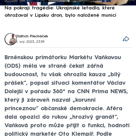
Na pokraji tragédie: Ukrajinské letadlo, které
P
ohrožoval v Lipsku dron, bylo naložené municí
e
Oldřich Plecháček
8. srp 2023, 23:59
Brněnskou primátorku Markétu Vaňkovou
(ODS) měla ve straně čekat zářná
budoucnost, tu však ohrozila kauza „bílý
prášek“, popsal situaci komentátor Václav
Dolejší v pořadu 360° na CNN Prima NEWS,
který ji zároveň nazval „korunní
princeznou“ občanské demokracie. Aféra
dala opozici do rukou „hrozivý granát“,
Vaňková proto může přijít o funkci, hodnotí
politický marketér Oto Klempíř. Podle