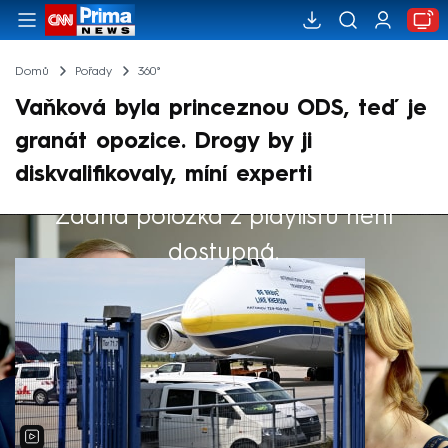
Domů
Pořady
360°
Vaňková byla princeznou ODS, teď je
granát opozice. Drogy by ji
diskvalifikovaly, míní experti
Žádná položka z playlistu není
Výběr redakce
dostupná.