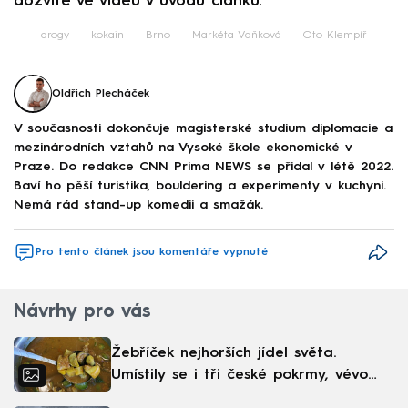
dozvíte ve videu v úvodu článku.
drogy
kokain
Brno
Markéta Vaňková
Oto Klempíř
Oldřich Plecháček
V současnosti dokončuje magisterské studium diplomacie a
mezinárodních vztahů na Vysoké škole ekonomické v
Praze. Do redakce CNN Prima NEWS se přidal v létě 2022.
Baví ho pěší turistika, bouldering a experimenty v kuchyni.
Nemá rád stand-up komedii a smažák.
Pro tento článek jsou komentáře vypnuté
Návrhy pro vás
Žebříček nejhorších jídel světa.
Umístily se i tři české pokrmy, vévodí
skandinávská kuchyně