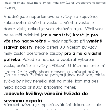
Pozor na svíčky, když máte zvířecí mazlíčky
Zdroj: Vygenerováno pomocí
ChatGPT
Vhodné jsou neparfémované svíčky ze sójového,
kokosového či včelího vosku. U včelího vosku je
dobré zjistit, odkud je vosk získáván a jak. Včelí vosk
by se měl odebírat
jen v množství, které je pro
včelstvo nadbytečné
– tedy například při
výměně
starých pláství
nebo čištění úlu. Včelám by vždy
měly zůstat dostatečné zásoby
pro zimu a vlastní
potřebu
. Pokud se nechcete zaobírat výběrem
vosku, pořiďte si svíčky LEDkové. U těch nemusíte mít
strach, že je zvíře shodí ocasem a způsobí požár.
„To se stává. Zvířata se pohybují jinak než lidé, takže
svíčka by nikdy neměla stát na místě, kam má pes
nebo kočka přístup,“ připomíná trenér.
Jedovaté květiny: vánoční hvězda do
seznamu nepatří
Vánoční hvězda je typická sváteční dekorace – ale