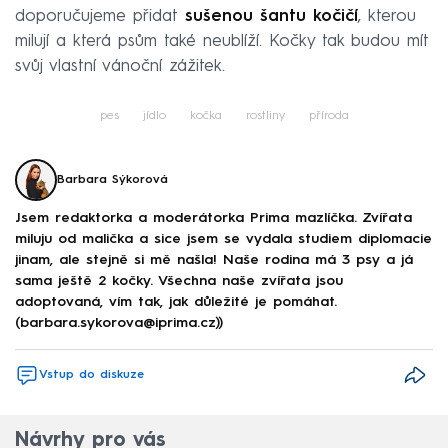
doporučujeme přidat
sušenou šantu kočičí
, kterou
milují a která psům také neublíží. Kočky tak budou mít
svůj vlastní vánoční zážitek.
pes
jídlo
kočka
rostliny
příroda
Barbara Sýkorová
Jsem redaktorka a moderátorka Prima mazlíčka. Zvířata
miluju od malička a sice jsem se vydala studiem diplomacie
jinam, ale stejně si mě našla! Naše rodina má 3 psy a já
sama ještě 2 kočky. Všechna naše zvířata jsou
adoptovaná, vím tak, jak důležité je pomáhat.
(barbara.sykorova@iprima.cz))
Vstup do diskuze
Návrhy pro vás