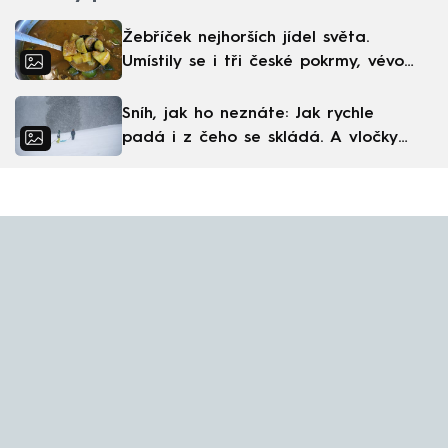
Žebříček nejhorších jídel světa.
Umístily se i tři české pokrmy, vévodí
skandinávská kuchyně
Sníh, jak ho neznáte: Jak rychle
padá i z čeho se skládá. A vločky
nejsou bílé