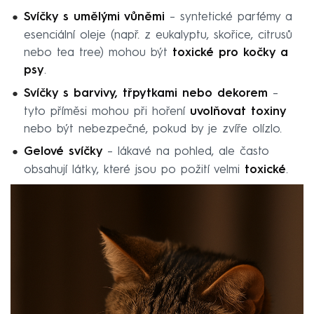
Svíčky s umělými vůněmi
– syntetické parfémy a
esenciální oleje (např. z eukalyptu, skořice, citrusů
nebo tea tree) mohou být
toxické pro kočky a
psy
.
Svíčky s barvivy, třpytkami nebo dekorem
–
tyto příměsi mohou při hoření
uvolňovat toxiny
nebo být nebezpečné, pokud by je zvíře olízlo.
Gelové svíčky
– lákavé na pohled, ale často
obsahují látky, které jsou po požití velmi
toxické
.