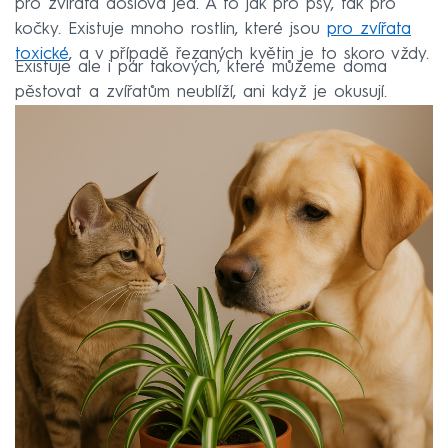
pro zvířata doslova jed. A to jak pro psy, tak pro
kočky. Existuje mnoho rostlin, které jsou
pro zvířata
toxické
, a v případě řezaných květin je to skoro vždy.
Existuje ale i pár takových, které můžeme doma
pěstovat a zvířatům neublíží, ani když je okusují.