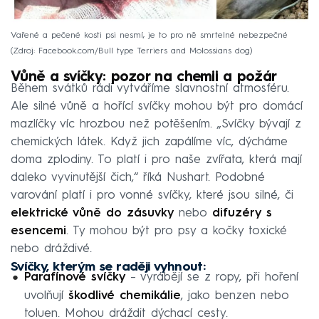
Vařené a pečené kosti psi nesmí, je to pro ně smrtelné nebezpečné
Zdroj: Facebook.com/Bull type Terriers and Molossians dog
Vůně a svíčky: pozor na chemii a požár
Během svátků rádi vytváříme slavnostní atmosféru.
Ale silné vůně a hořící svíčky mohou být pro domácí
mazlíčky víc hrozbou než potěšením. „Svíčky bývají z
chemických látek. Když jich zapálíme víc, dýcháme
doma zplodiny. To platí i pro naše zvířata, která mají
daleko vyvinutější čich,“ říká Nushart. Podobné
varování platí i pro vonné svíčky, které jsou silné, či
elektrické vůně do zásuvky
nebo
difuzéry s
esencemi
. Ty mohou být pro psy a kočky toxické
nebo dráždivé.
Svíčky, kterým se raději vyhnout:
Parafínové svíčky
– vyrábějí se z ropy, při hoření
uvolňují
škodlivé chemikálie
, jako benzen nebo
toluen. Mohou dráždit dýchací cesty.