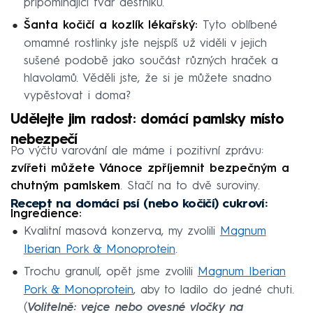
připomínající tvar deštníku.
Šanta kočičí a kozlík lékařský:
Tyto oblíbené
omamné rostlinky jste nejspíš už viděli v jejich
sušené podobě jako součást různých hraček a
hlavolamů. Věděli jste, že si je můžete snadno
vypěstovat i doma?
Udělejte jim radost: domácí pamlsky místo
nebezpečí
Po výčtu varování ale máme i pozitivní zprávu:
zvířeti můžete Vánoce zpříjemnit bezpečným a
chutným pamlskem
. Stačí na to dvě suroviny.
Recept na domácí psí (nebo kočičí) cukroví:
Ingredience:
Kvalitní masová konzerva, my zvolili
Magnum
Iberian Pork & Monoprotein
.
Trochu granulí, opět jsme zvolili
Magnum Iberian
Pork & Monoprotein
, aby to ladilo do jedné chuti.
(
Volitelně: vejce nebo ovesné vločky na