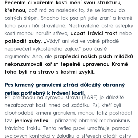
Pečením či vařením kosti mění svou strukturu,
křehnou,
což má za následek to, že se lámou do
ostrých štěpin. Snadno tak psa při jídle zraní a kromě
toho jsou i hůř stravitelné. Nestravitelné ostré úštěpky
kostí mohou narušit střeva,
ucpat trávicí trakt
nebo
poškodit zuby. „
Vždyť ani vlci ve volné přírodě
nepovečeří vykostěného zajíce,“ jsou časté
argumenty. Ano, ale
prapředci našich psích miláčků
nekonzumovali kořist tepelně upravenou Kromě
toho byli na stravu s kostmi zvyklí.
.
Pes krmený granulemi ztrácí důležitý obranný
reflex potřebný k trávení kostí.
Při přechodu na syrovou stravu (BARF) je důležité
nezařazovat kosti hned od začátku. Psi, kteří byli
dlouhodobě krmeni granulemi, mohou totiž postrádat
tzv.
jehlový reflex
– přirozený obranný mechanismus
trávicího traktu. Tento reflex psovi umožňuje pomocí
svalových kontrakcí v žaludku a střevech otočit ostrý