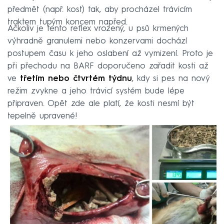
předmět (např. kost) tak, aby procházel trávicím
traktem tupým koncem napřed.
Ačkoliv je tento reflex vrozený, u psů krmených
výhradně granulemi nebo konzervami dochází
postupem času k jeho oslabení až vymizení. Proto je
při přechodu na BARF doporučeno zařadit kosti až
ve
třetím nebo čtvrtém týdnu
, kdy si pes na nový
režim zvykne a jeho trávicí systém bude lépe
připraven. Opět zde ale platí, že kosti nesmí být
tepelně upravené!