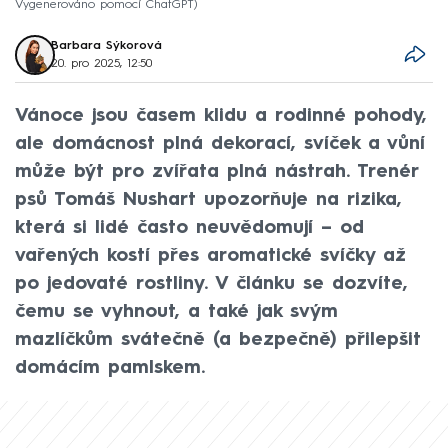
Vygenerováno pomocí ChatGPT
Barbara Sýkorová
20. pro 2025, 12:50
Vánoce jsou časem klidu a rodinné pohody,
ale domácnost plná dekorací, svíček a vůní
může být pro zvířata plná nástrah. Trenér
psů Tomáš Nushart upozorňuje na rizika,
která si lidé často neuvědomují – od
vařených kostí přes aromatické svíčky až
po jedovaté rostliny. V článku se dozvíte,
čemu se vyhnout, a také jak svým
mazlíčkům svátečně (a bezpečně) přilepšit
domácím pamlskem.