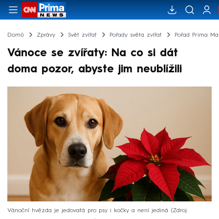
Domů
Zprávy
Svět zvířat
Pořady světa zvířat
Pořad Prima Maz
Vánoce se zvířaty: Na co si dát
doma pozor, abyste jim neublížili
Vánoční hvězda je jedovatá pro psy i kočky a není jediná
Zdroj: