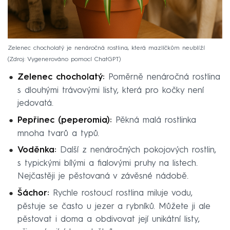
Zelenec chocholatý je nenáročná rostlina, která mazlíčkům neublíží
Zdroj: Vygenerováno pomocí ChatGPT
Zelenec chocholatý:
Poměrně nenáročná rostlina
s dlouhými trávovými listy, která pro kočky není
jedovatá.
Pepřinec (peperomia):
Pěkná malá rostlinka
mnoha tvarů a typů.
Voděnka:
Další z nenáročných pokojových rostlin,
s typickými bílými a fialovými pruhy na listech.
Nejčastěji je pěstovaná v závěsné nádobě.
Šáchor:
Rychle rostoucí rostlina miluje vodu,
pěstuje se často u jezer a rybníků. Můžete ji ale
pěstovat i doma a obdivovat její unikátní listy,