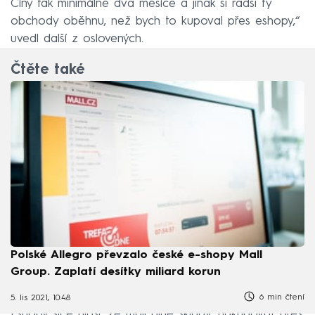
Číny tak minimálně dva měsíce a jinak si radši ty
obchody oběhnu, než bych to kupoval přes eshopy,“
uvedl další z oslovených.
Čtěte také
Polské Allegro převzalo české e-shopy Mall
Group. Zaplatí desítky miliard korun
6 min čtení
5. lis 2021, 10:48
Eshopy sice hlásí, že mají plné sklady, nakupovat přes