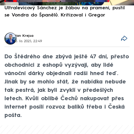
Ultralevicový Sánchez je žábou na prameni, pustil
P
se Vondra do Španělů. Kritizoval i Gregor
F
Jan Krejsa
6. lis 2021, 22:49
Do Štědrého dne zbývá ještě 47 dní, přesto
obchodníci z eshopů vyzývají, aby lidé
vánoční dárky objednali radši hned teď.
Jinak by se mohlo stát, že nabídka nebude
tak pestrá, jak byli zvyklí v předešlých
letech. Kvůli oblibě Čechů nakupovat přes
internet posílí rozvoz balíků třeba i Česká
pošta.