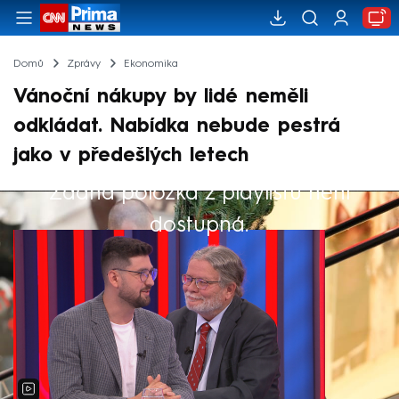
Domů
Zprávy
Ekonomika
Vánoční nákupy by lidé neměli
odkládat. Nabídka nebude pestrá
jako v předešlých letech
Žádná položka z playlistu není
Výběr redakce
dostupná.