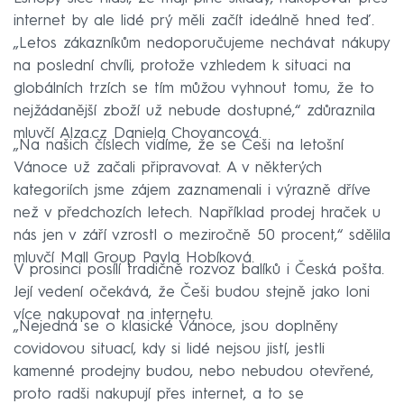
internet by ale lidé prý měli začít ideálně hned teď.
„Letos zákazníkům nedoporučujeme nechávat nákupy
na poslední chvíli, protože vzhledem k situaci na
globálních trzích se tím můžou vyhnout tomu, že to
nejžádanější zboží už nebude dostupné,“ zdůraznila
mluvčí Alza.cz Daniela Chovancová.
„Na našich číslech vidíme, že se Češi na letošní
Vánoce už začali připravovat. A v některých
kategoriích jsme zájem zaznamenali i výrazně dříve
než v předchozích letech. Například prodej hraček u
nás jen v září vzrostl o meziročně 50 procent,“ sdělila
mluvčí Mall Group Pavla Hobíková.
V prosinci posílí tradičně rozvoz balíků i Česká pošta.
Její vedení očekává, že Češi budou stejně jako loni
více nakupovat na internetu.
„Nejedná se o klasické Vánoce, jsou doplněny
covidovou situací, kdy si lidé nejsou jistí, jestli
kamenné prodejny budou, nebo nebudou otevřené,
proto radši nakupují přes internet, a to se