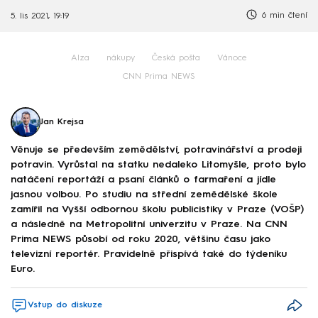
6 min čtení
5. lis 2021, 19:19
Alza
nákupy
Česká pošta
Vánoce
CNN Prima NEWS
Jan Krejsa
Věnuje se především zemědělství, potravinářství a prodeji
potravin. Vyrůstal na statku nedaleko Litomyšle, proto bylo
natáčení reportáží a psaní článků o farmaření a jídle
jasnou volbou. Po studiu na střední zemědělské škole
zamířil na Vyšší odbornou školu publicistiky v Praze (VOŠP)
a následně na Metropolitní univerzitu v Praze. Na CNN
Prima NEWS působí od roku 2020, většinu času jako
televizní reportér. Pravidelně přispívá také do týdeníku
Euro.
Vstup do diskuze