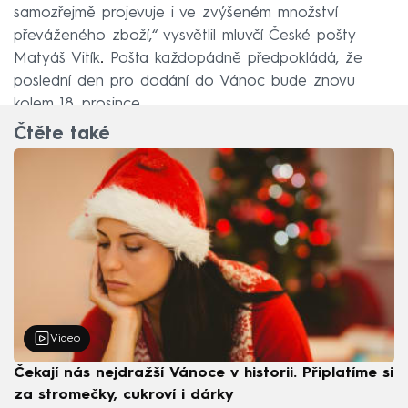
samozřejmě projevuje i ve zvýšeném množství
převáženého zboží,“ vysvětlil mluvčí České pošty
Matyáš Vitík
.
Pošta každopádně předpokládá, že
poslední den pro dodání do Vánoc bude znovu
kolem 18. prosince.
Čtěte také
Video
Čekají nás nejdražší Vánoce v historii. Připlatíme si
za stromečky, cukroví i dárky