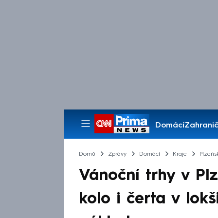
Domácí
Zahranič
Pořady
Domů
Zprávy
Domácí
Kraje
Plzeňs
Vánoční trhy v Plz
kolo i čerta v lokš