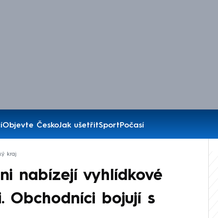
í
Objevte Česko
Jak ušetřit
Sport
Počasí
ký kraj
ni nabízejí vyhlídkové
i. Obchodníci bojují s