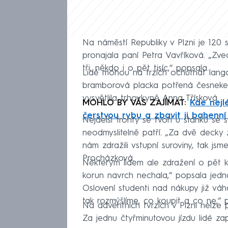
Na náměstí Republiky v Plzni je 120 s
pronajala paní Petra Vavříková. „Zve
tři, někdo i o pět tisíc,“ popsala.
Lidé mohou na trzích ochutnat langoš
bramborová placka potřená česneke
vysvětlila trhovkyně Anna Třísková.
MOHLO BY VÁS ZAJÍMAT:
Kde nejl
čerstvou rybu a zbavit ji bahenní
Nejdelší fronty se tvoří u stánků se
neodmyslitelně patří. „Za dvě decky 
nám zdražili vstupní suroviny, tak jsm
Procházková.
Některým lidem ale zdražení o pět k
korun navrch nechala,“ popsala jed
Oslovení studenti nad nákupy již váha
tak rozmýšlíme, co koupit a co ne,“ p
Na adventních tvrzích v Plzni nelze 
Za jednu čtyřminutovou jízdu lidé zap