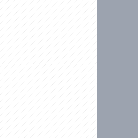
ideo
kat migranty do Česka? Sami by odešli, tvrdí exp
ické sebevraždě