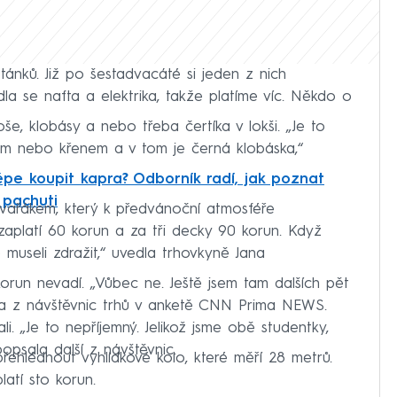
tánků. Již po šestadvacáté si jeden z nich
dla se nafta a elektrika, takže platíme víc. Někdo o
e, klobásy a nebo třeba čertíka v lokši. „Je to
m nebo křenem a v tom je černá klobáska,“
épe koupit kapra? Odborník radí, jak poznat
 pachuti
 svařákem, který k předvánoční atmosféře
zaplatí 60 korun a za tři decky 90 korun. Když
e museli zdražit,“ uvedla trhovkyně Jana
orun nevadí. „Vůbec ne. Ještě jsem tam dalších pět
na z návštěvnic trhů v anketě CNN Prima NEWS.
li. „Je to nepříjemný. Jelikož jsme obě studentky,
opsala další z návštěvnic.
přehlédnout vyhlídkové kolo, které měří 28 metrů.
latí sto korun.