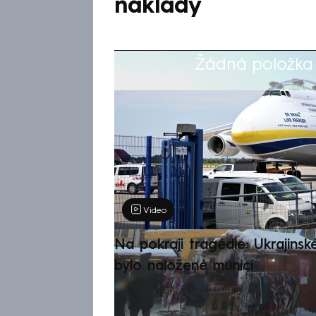
náklady
Žádná položka z
Výběr redakce
Video
Na pokraji tragédie: Ukrajinsk
bylo naložené municí