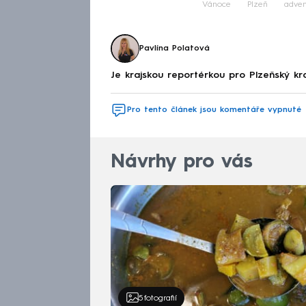
Vánoce
Plzeň
adven
Pavlína Polatová
Je krajskou reportérkou pro Plzeňský k
Pro tento článek jsou komentáře vypnuté
Návrhy pro vás
5
fotografií