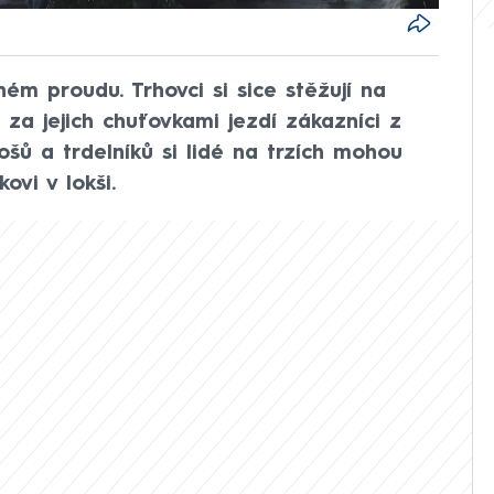
ném proudu. Trhovci si sice stěžují na
e za jejich chuťovkami jezdí zákazníci z
šů a trdelníků si lidé na trzích mohou
ovi v lokši.