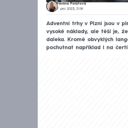
Pavlína Polatová
7. pro 2023, 21:18
Adventní trhy v Plzni jsou v pl
vysoké náklady, ale těší je, ž
daleka. Kromě obvyklých lango
pochutnat například i na čertík