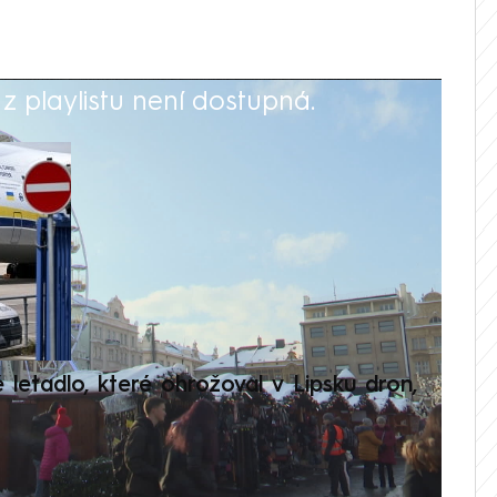
 playlistu není dostupná.
V
é letadlo, které ohrožoval v Lipsku dron,
Přilá
polit