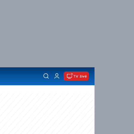
TV živě