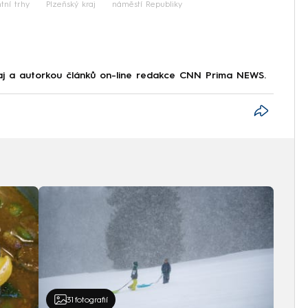
tní trhy
Plzeňský kraj
náměstí Republiky
raj a autorkou článků on-line redakce CNN Prima NEWS.
31
fotografií