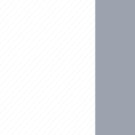
ideo
kat migranty do Česka? Sami by odešli, tvrdí exp
ické sebevraždě