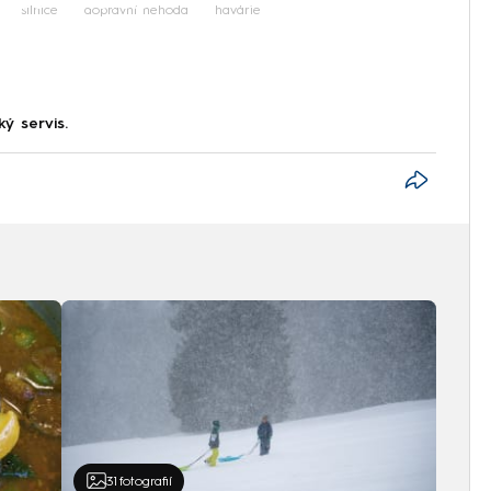
silnice
dopravní nehoda
havárie
ký servis.
31
fotografií