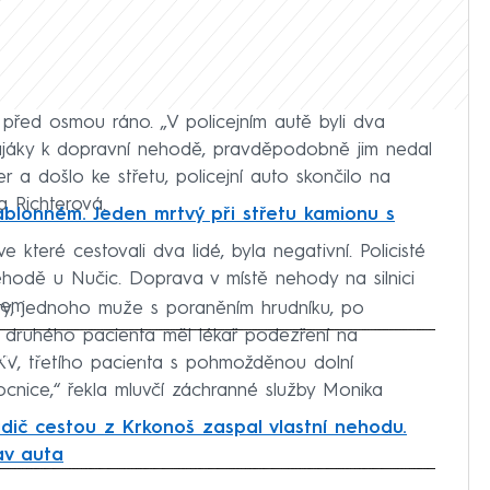
 před osmou ráno. „V policejním autě byli dva
a majáky k dopravní nehodě, pravděpodobně jim nedal
r a došlo ke střetu, policejní auto skončilo na
la Richterová.
blonném. Jeden mrtvý při střetu kamionu s
které cestovali dva lidé, byla negativní. Policisté
nehodě u Nučic. Doprava v místě nehody na silnici
hem.
ienty, jednoho muže s poraněním hrudníku, po
u druhého pacienta měl lékař podezření na
iled to fetch
KV, třetího pacienta s pohmožděnou dolní
nice,“ řekla mluvčí záchranné služby Monika
řidič cestou z Krkonoš zaspal vlastní nehodu.
av auta
iled to fetch