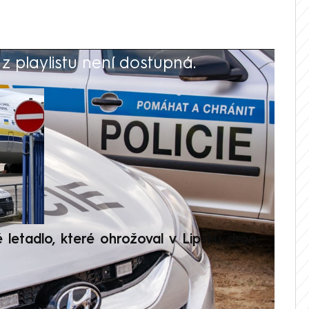
 playlistu není dostupná.
V
é letadlo, které ohrožoval v Lipsku dron,
Přilá
polit