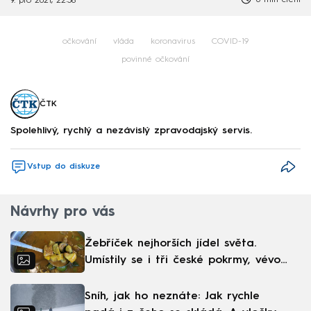
9. pro 2021, 22:58
očkování
vláda
koronavirus
COVID-19
povinné očkování
ČTK
Spolehlivý, rychlý a nezávislý zpravodajský servis.
Vstup do diskuze
Návrhy pro vás
Žebříček nejhorších jídel světa.
Umístily se i tři české pokrmy, vévodí
skandinávská kuchyně
Sníh, jak ho neznáte: Jak rychle