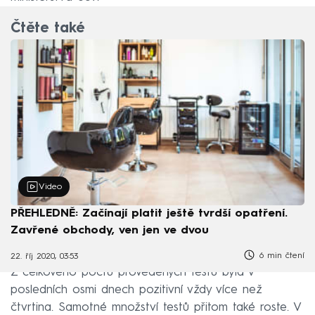
Čtěte také
Video
PŘEHLEDNĚ: Začínají platit ještě tvrdší opatření.
Zavřené obchody, ven jen ve dvou
6 min čtení
22. říj 2020, 03:53
Z celkového počtu provedených testů byla v
posledních osmi dnech pozitivní vždy více než
čtvrtina. Samotné množství testů přitom také roste. V