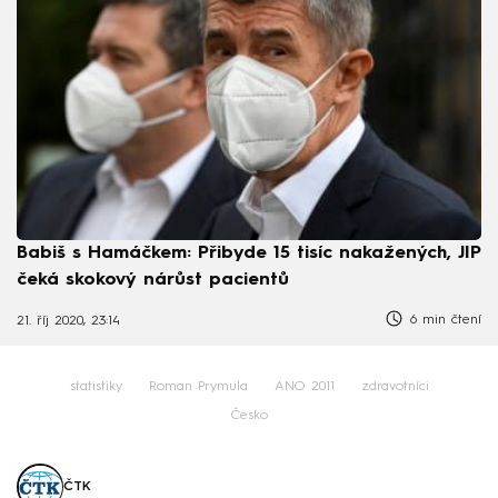
Babiš s Hamáčkem: Přibyde 15 tisíc nakažených, JIP
čeká skokový nárůst pacientů
6 min čtení
21. říj 2020, 23:14
statistiky
Roman Prymula
ANO 2011
zdravotníci
Česko
ČTK