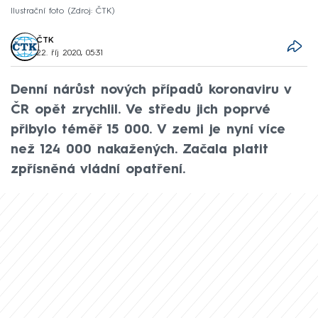
Ilustrační foto
Zdroj: ČTK
ČTK
22. říj 2020, 05:31
Denní nárůst nových případů koronaviru v
ČR opět zrychlil. Ve středu jich poprvé
přibylo téměř 15 000. V zemi je nyní více
než 124 000 nakažených. Začala platit
zpřísněná vládní opatření.