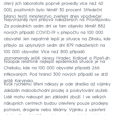
úterý jich laboratoře poprvé provedly více než 40
000, pozitivních bylo téměř 30 procent. Středeční
bilanci testů ministerstvo zveřejní dnes vpodvečer.
Nejvýrazněji nyní přibývá nakažených na Prostějovsku.
Za posledních sedm dní se tam objevilo téměř 882
nových případů COVID-19 v přepočtu na 100 000
obyvatel. Jen nepatrně lepší je situace na Zlínsku, kde
přibylo za uplynulých sedm dní 879 nakažených na
100 000 obyvatel. Více než 800 případů
zaznamenaly ještě okresy Hradec Králové a Plzeň-jih.
Naopak relativně nejlepší epidemická situace je na
Chebsku, kde na 100 000 obyvatel připadá 266
infikovaných. Pod hranicí 300 nových případů se drží
ještě Karvinsko.
Kvůli rychlému šíření nákazy je ode dneška až výjimky
zakázán maloobchodní prodej a poskytování služeb.
Lidé mohu nakoupit jen základní zboží. I ve velkých
nákupních centrech budou otevřeny pouze prodejny
potravin, drogerie nebo lékárny. Výjimku z uzavření