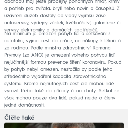
obchodů mají ještě prodejny pohonných hmot, krmiv
a potřeb pro zvířata, brýlí nebo novin a časopisů. Z
uzavření služeb dostaly od vlády výjimku zase
autoservisy, výdejny zásilek, květinářství, galanterie či
servisy elektroniiky a domácích spotřebičů.
Na minimum je omezen pohyb lidí a setkávání s
ostatními, vyjma cest do práce, na nákupy, k lékaři či
za rodinou. Podle ministra zdravotnictví Romana
Prymuly (za ANO) je omezení volného pohybu lidí
nejúčinnější formou prevence šíření koronaviru. Pokud
by pohyb nebyl omezen, nestačila by podle jeho
středečního vyjádření kapacita zdravotnického
systému. Kromě nejnutnějších cest ale mohou lidé
vyrazit třeba také do přírody či na chaty. Setkat se
však mohou pouze dva lidé, pokud nejde o členy
jedné domácnosti.
Čtěte také