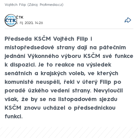
Vojtěch Filip
Zdroj: Profimedia.cz
ČTK
6. říj 2020, 14:26
Předseda KSČM Vojtěch Filip i
místopředsedové strany dají na pátečním
jednání Výkonného výboru KSČM své funkce
k dispozici. Je to reakce na výsledek
senátních a krajských voleb, ve kterých
komunisté neuspěli, řekl v úterý Filip po
poradě úzkého vedení strany. Nevyloučil
však, že by se na listopadovém sjezdu
KSČM znovu ucházel o předsednickou
funkci.