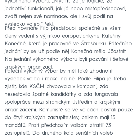
výkonného výboru. „Myslím, že je logické, že
jednotliví funkcionáři, jak já nebo místopředsedové,
zváží nejen své nominace, ale i svůj podíl na
výsledku voleb,“ řekl.
Před novináře Filip předstoupil společně se všemi
členy vedení s výjimkou europoslankyně Kateřiny
Konečné, která je pracovně ve Štrasburku. Pátečního
jednání by se už podle něj Konečná měla účastnit.
Na jednání výkonného výboru byli pozváni i šéfové
krajských organizací.
Páteční výkonný výbor by měl také zhodnotit
výsledek voleb i reakci na ně. Podle Filipa je třeba
zjistit, kde KSČM chybovala v kampani, zda
nesestavila špatné kandidátky a zda fungovala
spolupráce mezi stranickým ústředím a krajskými
organizacemi. Komunisté se ve volbách dostali pouze
do čtyř krajských zastupitelstev, celkem mají 13
mandátů. Proti předchozím volbám ztratili 73
zastupitelů. Do druhého kola senátních voleb