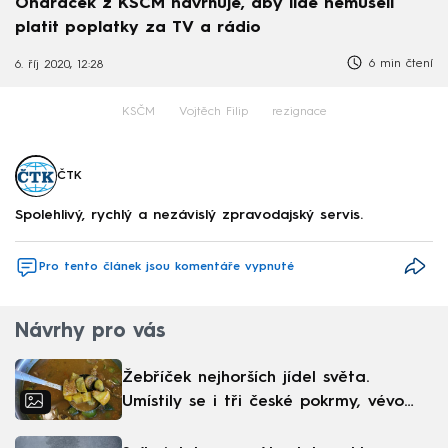
Ondráček z KSČM navrhuje, aby lidé nemuseli
platit poplatky za TV a rádio
6 min čtení
6. říj 2020, 12:28
KSČM
Vojtěch Filip
rezignace
ČTK
Spolehlivý, rychlý a nezávislý zpravodajský servis.
Pro tento článek jsou komentáře vypnuté
Návrhy pro vás
Žebříček nejhorších jídel světa.
Umístily se i tři české pokrmy, vévodí
skandinávská kuchyně