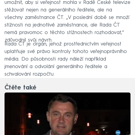
umožnit, aby si veřejnost mohla v Radě České televize
stěžovat nejen na generálního ředitele, ale na
všechny zaměstnance ČT. „V poslední době se množí
stížnosti na jednotlivé zaměstnance, ale Rada ČT
nemá pravomoc o těchto stížnostech rozhodovat,“
zdůvodnil svůj návrh.
Rada ČT je orgán, jehož prostřednictvím veřejnost
uplatňuje své právo kontroly tohoto veřejnoprávního
média. Do působnosti rady náleží například
jmenování a odvolání generálního ředitele a
schvalování rozpočtu.
Čtěte také