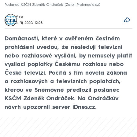
Poslanec KSČM Zdeněk Ondráček
Zdroj: Profimedia.cz
ČTK
6. říj 2020, 12:28
Domácnosti, které v ověřeném čestném
prohlášení uvedou, že nesledují televizní
nebo rozhlasové vysílání, by nemusely platit
vysílací poplatky Českému rozhlasu nebo
České televizi. Počítá s tím novela zákona
o rozhlasových a televizních poplatcích,
kterou ve Sněmovně předložil poslanec
KSČM Zdeněk Ondráček. Na Ondráčkův
návrh upozornil server iDnes.cz.