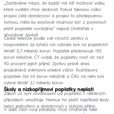
„Zastáváme názor, že každý má mít možnost volby,
které vysílání chce sledovat. Pokud takovou volbu
projeví celá domácnost a projeví to předepsanou
formou, měla by existovat možnost být z povinnosti
platit poplatek vyvázána,“ napsal Ondráček v
důvodové zprávě.
Česká televize podle své výroční zprávy o
hospodaření za loňský rok vybrala loni na poplatcích
téměř 5,7 miliardy korun. Poplatek představuje 135
korun měsíčně. ČT uvádí, že poplatky tvoří víc než
90 procent jejích příjmů. Zprávu právě dnes
projednává sněmovní volební výbor. Rozhlasový
poplatek činí 45 korun měsíčně a ČRo na něm loni
vybral téměř 2,1 miliardy korun.
Školy a nízkopříjmoví poplatky neplatí
Zákon už nyní osvobození od poplatků v některých
případech umožňuje. Nemusí ho platit například školy
nebo jednotlivci a domácnosti s nízkými příjmy.
V další části svojí předlohy chce Ondráček také