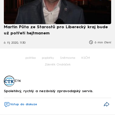
Martin Půta ze Starostů pro Liberecký kraj bude
už potřetí hejtmanem
6 min čtení
6. říj 2020, 11:30
politika
poplatky
Sněmovna
KSČM
Zdeněk Ondráček
ČTK
Spolehlivý, rychlý a nezávislý zpravodajský servis.
Vstup do diskuze