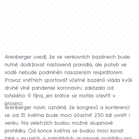
Arenberger uvedl, že ve venkovních bazénech bude
nutné dodržovat nastavená pravidla, ale pohyb ve
vodě nebude podmíněn nasazeným respirátorem.
Provoz vnitřních sportovišť včetně bazénů vláda kvůli
druhé vlně pandemie koronaviru zakázala od
loňského 9. října, jen krátce se mohla otevřít v
prosinci.
Arenberger navíc oznámil, že kongresů a konferencí
se od 31. května bude moci účastnit 250 lidí uvnitř i
venku. Na veletrzích budou možné skupinové
prohlídky. Od konce května se budou moci konat
také v muzeích a památkách skupinové prohlídky pro