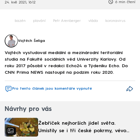
6 min čtení
24. kvě 2021, 16:12
bazén
plavání
Petr Arenberger
vláda
koronavirus
Vojtěch Šeliga
Vojtěch vystudoval mediální a mezinárodní teritoriální
studia na Fakultě sociálních věd Univerzity Karlovy. Od
roku 2017 působil v redakci Echo24 a Týdeníku Echo. Do
CNN Prima NEWS nastoupil na podzim roku 2020.
Pro tento článek jsou komentáře vypnuté
Návrhy pro vás
Žebříček nejhorších jídel světa.
Umístily se i tři české pokrmy, vévodí
skandinávská kuchyně