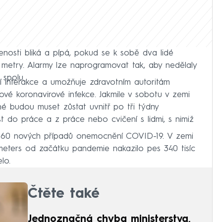
nosti bliká a pípá, pokud se k sobě dva lidé
 metry. Alarmy lze naprogramovat tak, aby nedělaly
t spolu.
lní interakce a umožňuje zdravotním autoritám
vé koronavirové infekce. Jakmile v sobotu v zemi
né budou muset zůstat uvnitř po tři týdny
t do práce a z práce nebo cvičení s lidmi, s nimiž
260 nových případů onemocnění COVID-19. V zemi
meters od začátku pandemie nakazilo pes 340 tisíc
lo.
Čtěte také
Jednoznačná chyba ministerstva,