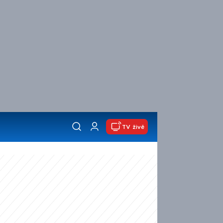
TV živě