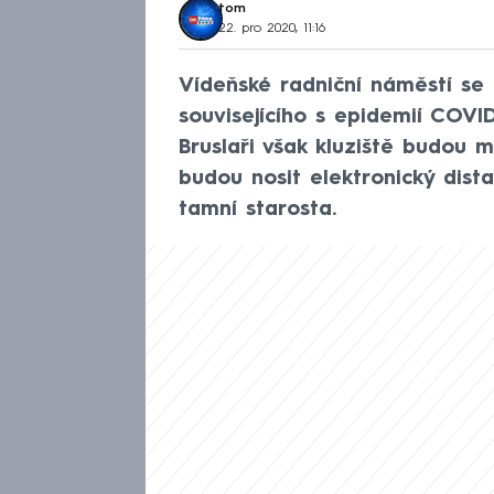
tom
22. pro 2020, 11:16
Vídeňské radniční náměstí se
souvisejícího s epidemií COVI
Bruslaři však kluziště budou 
budou nosit elektronický dist
tamní starosta.