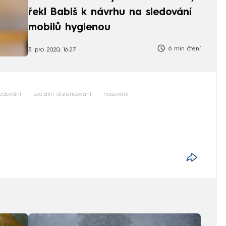
řekl Babiš k návrhu na sledování
mobilů hygienou
6 min čtení
3. pro 2020, 16:27
ledování
sociální distancování
trasování