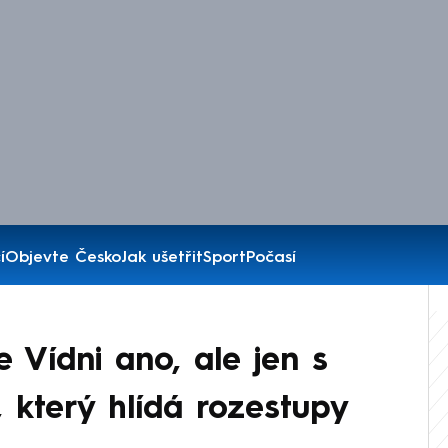
í
Objevte Česko
Jak ušetřit
Sport
Počasí
e Vídni ano, ale jen s
který hlídá rozestupy