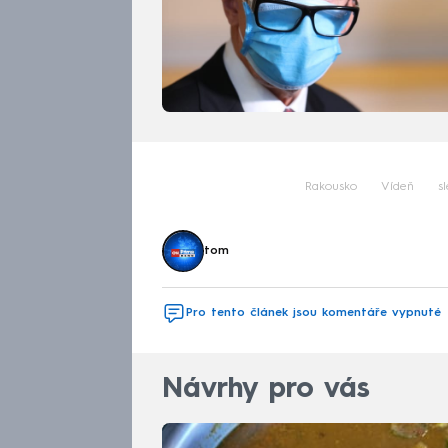
Rakousko
Vídeň
s
tom
Pro tento článek jsou komentáře vypnuté
Návrhy pro vás