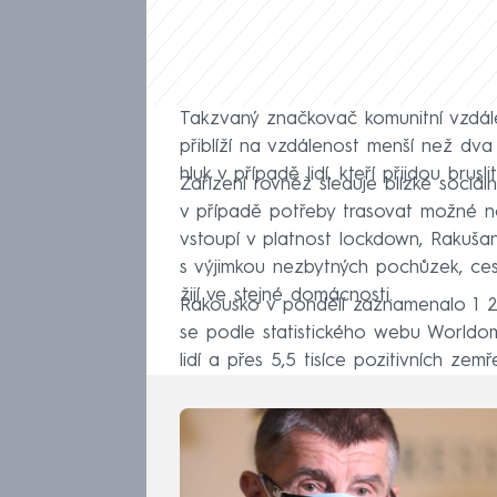
Takzvaný značkovač komunitní vzdále
přiblíží na vzdálenost menší než dva
hluk v případě lidí, kteří přijdou brusli
Zařízení rovněž sleduje blízké sociá
v případě potřeby trasovat možné no
vstoupí v platnost lockdown, Rakuša
s výjimkou nezbytných pochůzek, ces
žijí ve stejné domácnosti.
Rakousko v pondělí zaznamenalo 1 
se podle statistického webu Worldo
lidí a přes 5,5 tisíce pozitivních zemře