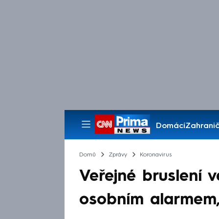
Domácí
Zahranič
Pořady
Domů
Zprávy
Koronavirus
Veřejné bruslení v
osobním alarmem, 