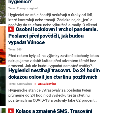
hygienici?
jaký je rozdíl mezi karanténou a izolací? Redakce
Téma: Zprávy z regionů
CNN Prima NEWS pro vás připravila velký přehled
současných pravidel.
Hygienici se stále častěji setkávají s útoky od lidí,
které kontrolují nebo trasují. Zdaleka nejde „jen“ o
nadávky do telefonu nebo výhružné e-maily. O víkendu
Osobní lockdown i vrchol pandemie.
například někdo na dlažbu před budovou liberecké
hygienické stanice nasprejoval smrtku s injekční
Poslanci předpověděli, jak budou
stříkačkou.
vypadat Vánoce
Téma: 360°
Před rokem byly až na výjimky zavřené obchody, letos
nakupujeme v době krátce před adventem téměř bez
omezení. Jak ale budou vypadat samotné svátky?
Hygienici nestíhají trasovat. Do 24 hodin
Poslanci Tom Philipp (KDU-ČSL), Karla Maříková
(SPD) a Jiří Mašek (ANO) představili v pořadu 360° na
dokážou oslovit jen čtvrtinu pozitivních
CNN Prima NEWS své predikce.
Téma: Koronavirus
Aktualizováno
■
Hygienické stanice vytrasovaly za poslední týden
průměrně do 24 hodin od výsledku testu čtvrtinu
pozitivních na COVID-19 a oslovily také 62 procent
jejich kontaktů. Průměrně jim lidé hlásí v posledním
týdnu 1,96 rizikového kontaktu. Kraje se v rychlosti
Kolaps a zmatené SMS. Trasování