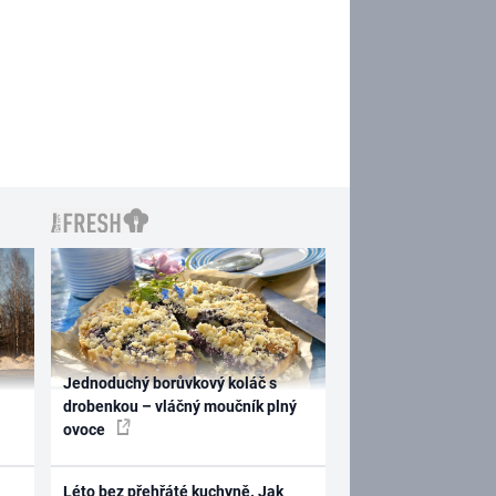
Jednoduchý borůvkový koláč s
drobenkou – vláčný moučník plný
ovoce
Léto bez přehřáté kuchyně. Jak