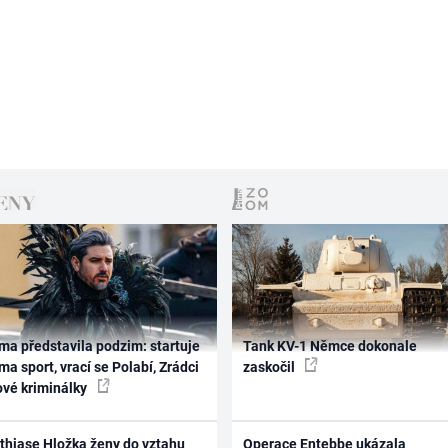
ma představila podzim: startuje
Tank KV-1 Němce dokonale
ma sport, vrací se Polabí, Zrádci
zaskočil
ové kriminálky
thiase Hložka ženy do vztahu
Operace Entebbe ukázala