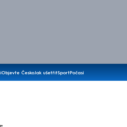
í
Objevte Česko
Jak ušetřit
Sport
Počasí