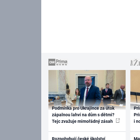
Podmínka pro Ukrajince za útok
Pri
zápalnou lahví na dům s dětmi?
Pri
Tejc zvažuje mimořádný zásah
i n
Rozpohybují české školství
Ma