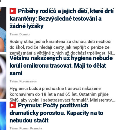
í“
Příběhy rodičů a jejich dětí, které drtí
karantény: Bezvýsledné testování a
žádné lyžáky
Téma: Domácí
Rodiny stíhá jedna karanténa za druhou, děti nechodí
do škol, rodiče hledají cesty, jak nepřijít o peníze ze
zaměstnání a většině z nich už dochází trpělivost. Nic
Většinu nakažených už hygiena nebude
nefunguje a systém totálně selhává, shodují se
naštvaní rodiče a ptají se, k čemu je vlastně očkování,
kvůli omikronu trasovat. Mají to dělat
když na něj nikdo nebere zřetel. Přinášíme vám mini
sami
příběhy několika z vás, které ilustrují realitu těchto
Téma: Koronavirus
dnů.
Hygienici budou přednostně trasovat nakažené
koronavirem do 18 let a nad 65 let. Ostatním přijde
SMS, aby vyplnili sebetrasovací formulář. Ministerstvo
Prymula: Počty pozitivních
zdravotnictví tak stanovilo prioritní skupiny pro případ
sílící vlny omikronu.
dramaticky porostou. Kapacity na to
nebudou stačit
Téma: Roman Prymula