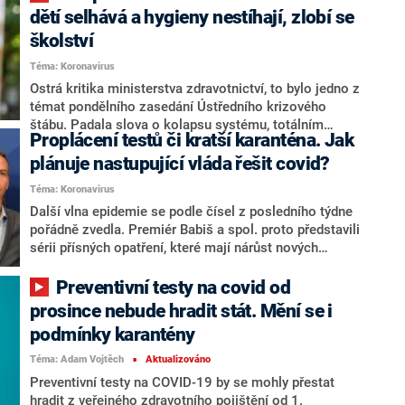
trasování a počtu hlášených kontaktů výrazně liší.
dětí selhává a hygieny nestíhají, zlobí se
Vyplývá to z dat o trasování z projektu Chytrá
školství
karanténa. Od začátku října počty nově nakažených
opět výrazně rostou, v minulém týdnu dvakrát
Téma: Koronavirus
překročily 14 tisíc pozitivně testovaných.
Ostrá kritika ministerstva zdravotnictví, to bylo jedno z
témat pondělního zasedání Ústředního krizového
štábu. Padala slova o kolapsu systému, totálním
Proplácení testů či kratší karanténa. Jak
selhání či cíleném promořování žáků covidem.
Redakce CNN Prima NEWS má zápis z jednání k
plánuje nastupující vláda řešit covid?
dispozici.
Téma: Koronavirus
Další vlna epidemie se podle čísel z posledního týdne
pořádně zvedla. Premiér Babiš a spol. proto představili
sérii přísných opatření, které mají nárůst nových
případů covidu zkrotit. Otázkou však zůstává, jak
dlouho budou platit. Připravovaná vláda Petra Fialy,
Preventivní testy na covid od
která by mohla ve Strakově akademii usednout během
prosince nebude hradit stát. Mění se i
příštích měsíců, má totiž na pandemický postup jiný
podmínky karantény
názor. Splní-li své sliby, například testy by mohly být
znovu proplácené pojišťovnami.
Téma: Adam Vojtěch
Aktualizováno
■
Preventivní testy na COVID-19 by se mohly přestat
hradit z veřejného zdravotního pojištění od 1.