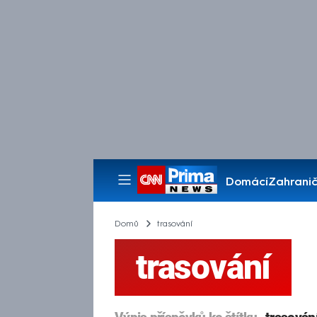
Domácí
Zahranič
Pořady
Domů
trasování
trasování