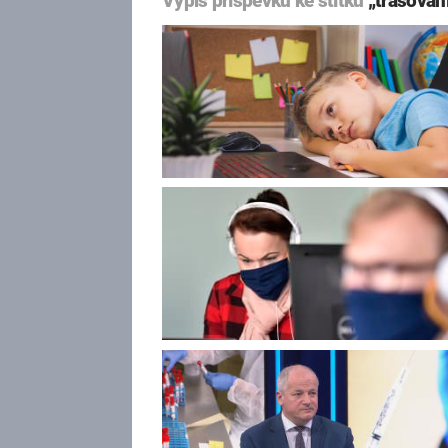
Výpis příspěvků ke štítku
„trasován