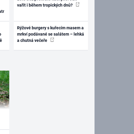
vařit i během tropických dnů?
atr
Rýžové burgery s kuřecím masem a
o
mrkví podávané se salátem – lehká
ně
a chutná večeře