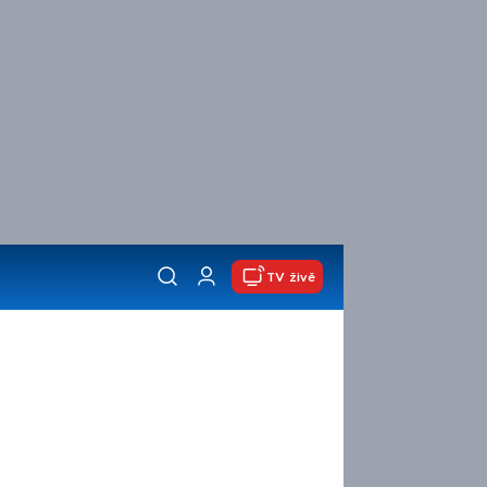
TV živě