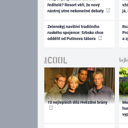
ředitelé? Resort věří, že nový
vž
nástroj utne nekonečné debaty
já,
Zelenskyj navštíví tradičního
Ro
ruského spojence: Srbsko chce
Pr
oddělit od Putinova tábora
a 
10 nejlepších dílů Hvězdné brány
Ma
hum
vy