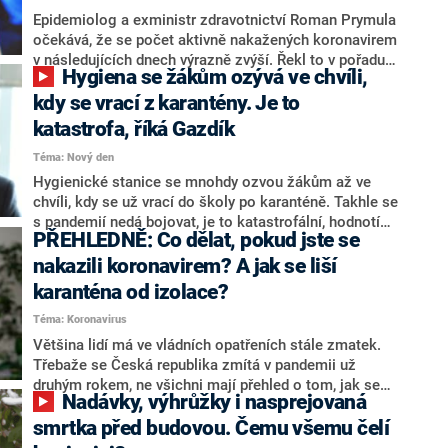
Epidemiolog a exministr zdravotnictví Roman Prymula
očekává, že se počet aktivně nakažených koronavirem
v následujících dnech výrazně zvýší. Řekl to v pořadu
Hygiena se žákům ozývá ve chvíli,
Nový den na CNN Prima NEWS. Nová vlna by ale podle
něj neměla mít dlouhého trvání díky proočkovanosti
kdy se vrací z karantény. Je to
třetí dávkou vakcíny.
katastrofa, říká Gazdík
Téma: Nový den
Hygienické stanice se mnohdy ozvou žákům až ve
chvíli, kdy se už vrací do školy po karanténě. Takhle se
s pandemií nedá bojovat, je to katastrofální, hodnotí
PŘEHLEDNĚ: Co dělat, pokud jste se
současný stav poslanec hnutí STAN a budoucí ministr
školství Petr Gazdík. Rovněž ho mrzí, že už se
nakazili koronavirem? A jak se liší
nestihnou prodloužit vánoční prázdniny a že vláda v
karanténa od izolace?
demisi není nakloněna k dodatečnému testování dětí
Téma: Koronavirus
ještě před svátky. V pořadu Nový den dodal, že s
končícím šéfem resortu školství Robertem Plagou (za
Většina lidí má ve vládních opatřeních stále zmatek.
ANO) má v plánu po nástupu nového kabinetu
Třebaže se Česká republika zmítá v pandemii už
spolupracovat.
druhým rokem, ne všichni mají přehled o tom, jak se
Nadávky, výhrůžky i nasprejovaná
vlastně při nákaze koronavirem zachovat. Komu
zavolat a jak se nahlásit? Jaká pravidla platí pro
smrtka před budovou. Čemu všemu čelí
očkované, u kterých vyjde pozitivních test na covid? A