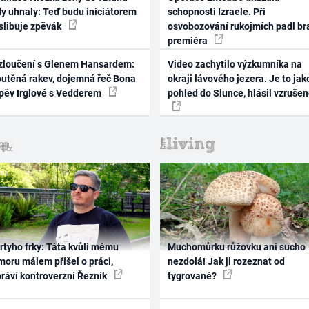
dy uhnaly: Teď budu iniciátorem
schopnosti Izraele. Při
 slibuje zpěvák
osvobozování rukojmích padl br
premiéra
zloučení s Glenem Hansardem:
Video zachytilo výzkumníka na
outěná rakev, dojemná řeč Bona
okraji lávového jezera. Je to jak
zpěv Irglové s Vedderem
pohled do Slunce, hlásil vzruše
rtyho frky: Táta kvůli mému
Muchomůrku růžovku ani sucho
oru málem přišel o práci,
nezdolá! Jak ji rozeznat od
práví kontroverzní Řezník
tygrované?