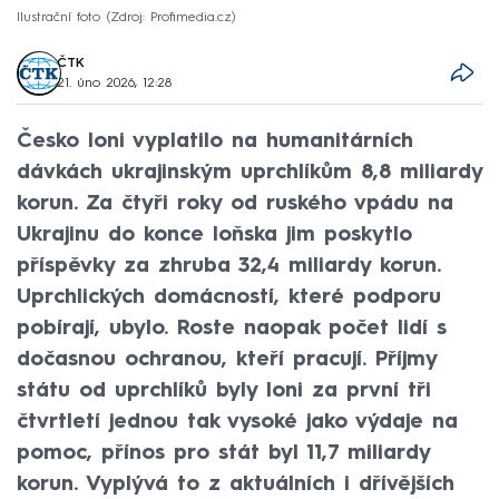
Ilustrační foto
Zdroj: Profimedia.cz
ČTK
21. úno 2026, 12:28
Česko loni vyplatilo na humanitárních
dávkách ukrajinským uprchlíkům 8,8 miliardy
korun. Za čtyři roky od ruského vpádu na
Ukrajinu do konce loňska jim poskytlo
příspěvky za zhruba 32,4 miliardy korun.
Uprchlických domácností, které podporu
pobírají, ubylo. Roste naopak počet lidí s
dočasnou ochranou, kteří pracují. Příjmy
státu od uprchlíků byly loni za první tři
čtvrtletí jednou tak vysoké jako výdaje na
pomoc, přínos pro stát byl 11,7 miliardy
korun. Vyplývá to z aktuálních i dřívějších