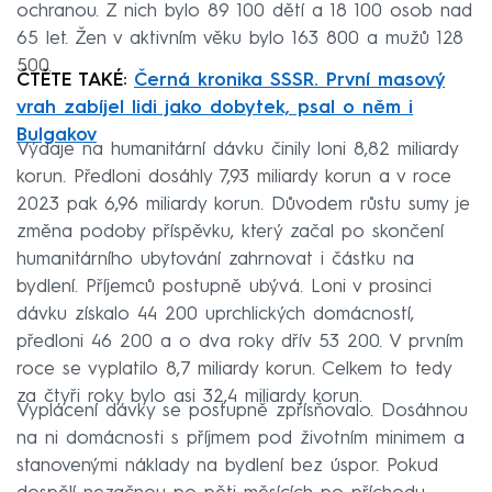
ochranou. Z nich bylo 89 100 dětí a 18 100 osob nad
65 let. Žen v aktivním věku bylo 163 800 a mužů 128
500.
ČTĚTE TAKÉ:
Černá kronika SSSR. První masový
vrah zabíjel lidi jako dobytek, psal o něm i
Bulgakov
Výdaje na humanitární dávku činily loni 8,82 miliardy
korun. Předloni dosáhly 7,93 miliardy korun a v roce
2023 pak 6,96 miliardy korun. Důvodem růstu sumy je
změna podoby příspěvku, který začal po skončení
humanitárního ubytování zahrnovat i částku na
bydlení. Příjemců postupně ubývá. Loni v prosinci
dávku získalo 44 200 uprchlických domácností,
předloni 46 200 a o dva roky dřív 53 200. V prvním
roce se vyplatilo 8,7 miliardy korun. Celkem to tedy
za čtyři roky bylo asi 32,4 miliardy korun.
Vyplácení dávky se postupně zpřísňovalo. Dosáhnou
na ni domácnosti s příjmem pod životním minimem a
stanovenými náklady na bydlení bez úspor. Pokud