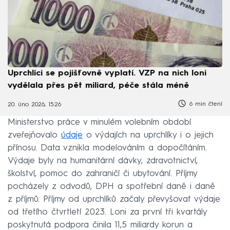
Uprchlíci se pojišťovně vyplatí. VZP na nich loni
vydělala přes pět miliard, péče stála méně
6 min čtení
20. úno 2026, 15:26
Ministerstvo práce v minulém volebním období
zveřejňovalo
údaje
o výdajích na uprchlíky i o jejich
přínosu. Data vznikla modelováním a dopočítáním.
Výdaje byly na humanitární dávky, zdravotnictví,
školství, pomoc do zahraničí či ubytování. Příjmy
pocházely z odvodů, DPH a spotřební daně i daně
z příjmů. Příjmy od uprchlíků začaly převyšovat výdaje
od třetího čtvrtletí 2023. Loni za první tři kvartály
poskytnutá podpora činila 11,5 miliardy korun a