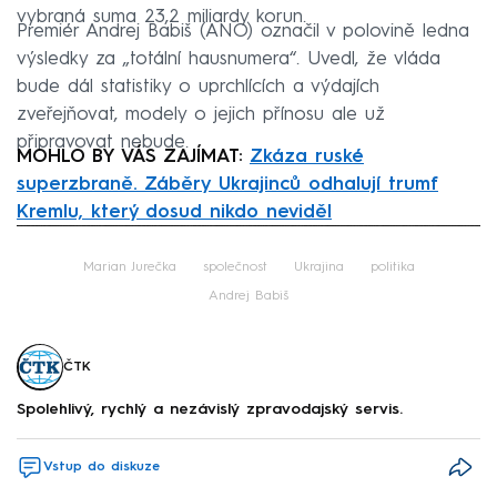
vybraná suma 23,2 miliardy korun.
Premiér Andrej Babiš (ANO) označil v polovině ledna
výsledky za „totální hausnumera“. Uvedl, že vláda
bude dál statistiky o uprchlících a výdajích
zveřejňovat, modely o jejich přínosu ale už
připravovat nebude.
MOHLO BY VÁS ZAJÍMAT:
Zkáza ruské
superzbraně. Záběry Ukrajinců odhalují trumf
Kremlu, který dosud nikdo neviděl
Failed to fetch
Marian Jurečka
společnost
Ukrajina
politika
Andrej Babiš
ČTK
Spolehlivý, rychlý a nezávislý zpravodajský servis.
Vstup do diskuze