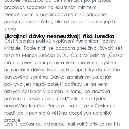
dospělí nezačnou po pěti měsících po příchodu
pracovat, spadnou na existenční minimum.
Nemohoucím a handicapovaným se případně
poskytne vyšší částka, ale až po posouzení jejich
stavu.
Ukrajinci dávky nezneužívají, říká Jurečka
Část vládních politiků vyplácení humanitární dávky
kritizuje. Podle nich se podpora zneužívá. Bývalý šéf
resortu Marian Jurečka (KDU-ČSL) to odmítá. „Česko
má nastaven velmi přísný a velmi motivační systém
humanitární dávky. Nepouštíme uprchlíky do našeho
dávkového systému. Dávka zranitelným skupinám
pokrývá jen nejzákladnější potřeby. Je na velmi
nízkých částkách v poměru k tomu, co dostává
průměrná česká domácnost,“ řekl tento týden
novinářům Jurečka. Poukázal na to, že v Česku na
rozdíl od jiných států většina dospělých uprchlíků
pracuje.
Lidé s dočasnou ochranou mají volný přístup na trh