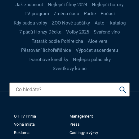
Jak zhubnout
Nejlepší filmy 2024
Nejlepší horory
TV program
Změna času
Partie
Počasí
Kdy budou volby
ZOO Nové začátky
Auto – katalog
7 pádů Honzy Dědka
Volby 2025
Svařené víno
Tatarák podle Pohlreicha
Aloe vera
Pěstování lichořeřišnice
Výpočet ascendentu
Tvarohové knedlíky
Nejlepší palačinky
Švestkový koláč
O FTV Prima
Management
Volná místa
Press
Reklama
Castingy a výzvy