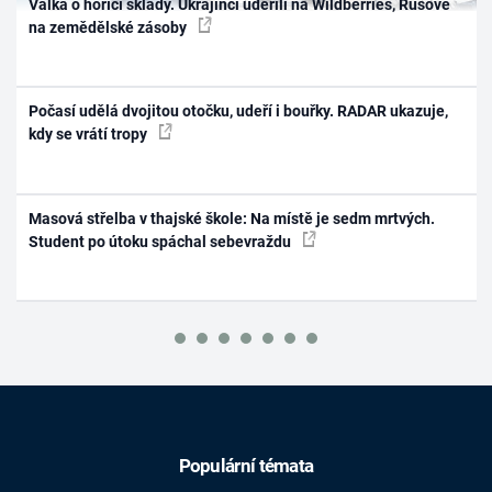
Válka o hořící sklady. Ukrajinci udeřili na Wildberries, Rusové
na zemědělské zásoby
Počasí udělá dvojitou otočku, udeří i bouřky. RADAR ukazuje,
kdy se vrátí tropy
Masová střelba v thajské škole: Na místě je sedm mrtvých.
Student po útoku spáchal sebevraždu
Populární témata