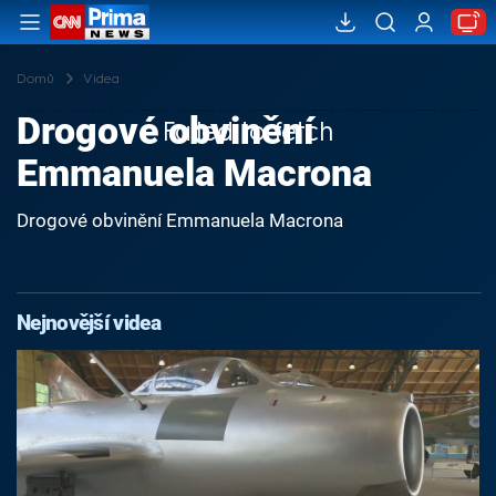
Domů
Videa
Drogové obvinění
Failed to fetch
Emmanuela Macrona
Drogové obvinění Emmanuela Macrona
Nejnovější videa