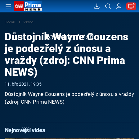
Domů
Videa
Důstojník Wayne Couzens
Failed to fetch
je podezřelý z únosu a
vraždy (zdroj: CNN Prima
NEWS)
11. bře 2021, 19:35
Důstojník Wayne Couzens je podezřelý z únosu a vraždy
(zdroj: CNN Prima NEWS)
Nejnovější videa