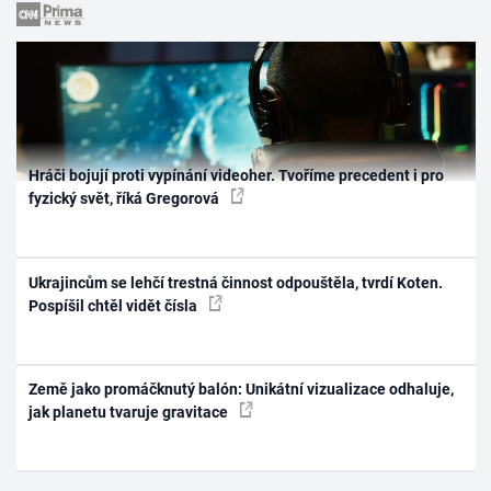
Hráči bojují proti vypínání videoher. Tvoříme precedent i pro
fyzický svět, říká Gregorová
Ukrajincům se lehčí trestná činnost odpouštěla, tvrdí Koten.
Pospíšil chtěl vidět čísla
Země jako promáčknutý balón: Unikátní vizualizace odhaluje,
jak planetu tvaruje gravitace