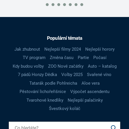
Populární témata
Jak zhubnout
Nejlepší filmy 2024
Nejlepší horory
TV program
Změna času
Partie
Počasí
Kdy budou volby
ZOO Nové začátky
Auto – katalog
7 pádů Honzy Dědka
Volby 2025
Svařené víno
Tatarák podle Pohlreicha
Aloe vera
Pěstování lichořeřišnice
Výpočet ascendentu
Tvarohové knedlíky
Nejlepší palačinky
Švestkový koláč