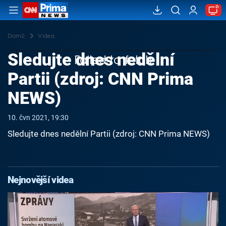
Domů
Videa
Sledujte dnes nedělní
Failed to fetch
Partii (zdroj: CNN Prima
NEWS)
10. čvn 2021, 19:30
Sledujte dnes nedělní Partii (zdroj: CNN Prima NEWS)
Nejnovější videa