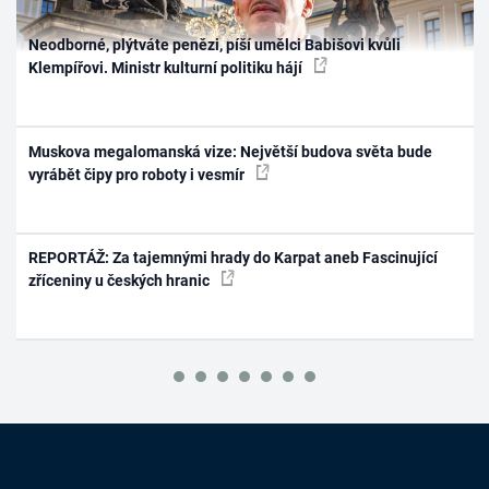
Neodborné, plýtváte penězi, píší umělci Babišovi kvůli
Klempířovi. Ministr kulturní politiku hájí
Muskova megalomanská vize: Největší budova světa bude
vyrábět čipy pro roboty i vesmír
REPORTÁŽ: Za tajemnými hrady do Karpat aneb Fascinující
zříceniny u českých hranic