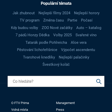
Populární témata
Jak zhubnout
Nejlepší filmy 2024
Nejlepší horory
TV program
Změna času
Partie
Počasí
Kdy budou volby
ZOO Nové začátky
Auto – katalog
7 pádů Honzy Dědka
Volby 2025
Svařené víno
Tatarák podle Pohlreicha
Aloe vera
Pěstování lichořeřišnice
Výpočet ascendentu
Tvarohové knedlíky
Nejlepší palačinky
Švestkový koláč
O FTV Prima
Management
Volná místa
Press