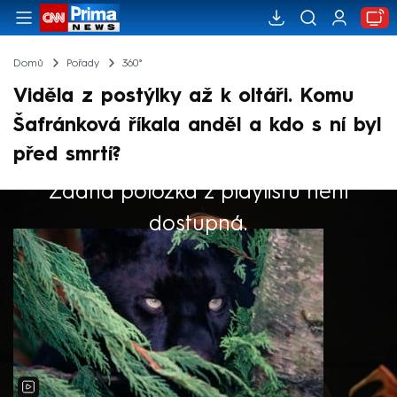
Domů
Pořady
360°
Viděla z postýlky až k oltáři. Komu
Šafránková říkala anděl a kdo s ní byl
před smrtí?
Žádná položka z playlistu není
Výběr redakce
dostupná.