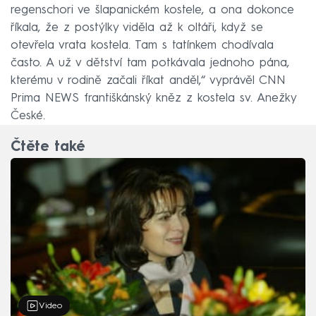
regenschori ve šlapanickém kostele, a ona dokonce
říkala, že z postýlky viděla až k oltáři, když se
otevřela vrata kostela. Tam s tatínkem chodívala
často. A už v dětství tam potkávala jednoho pána,
kterému v rodině začali říkat anděl,“ vyprávěl CNN
Prima NEWS františkánský kněz z kostela sv. Anežky
České.
Čtěte také
Video