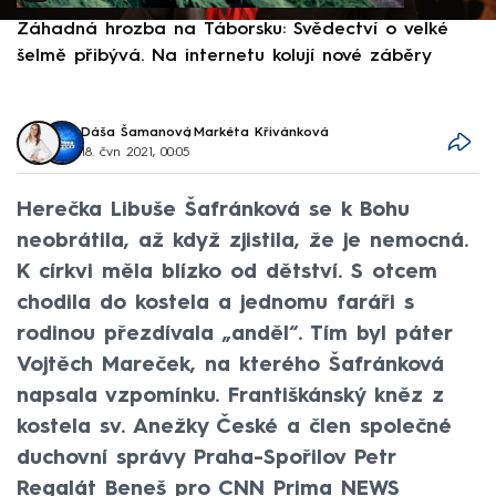
Záhadná hrozba na Táborsku: Svědectví o velké
S
šelmě přibývá. Na internetu kolují nové záběry
d
Dáša Šamanová
,
Markéta Křivánková
18. čvn 2021, 00:05
Herečka Libuše Šafránková se k Bohu
neobrátila, až když zjistila, že je nemocná.
K církvi měla blízko od dětství. S otcem
chodila do kostela a jednomu faráři s
rodinou přezdívala „anděl“. Tím byl páter
Vojtěch Mareček, na kterého Šafránková
napsala vzpomínku. Františkánský kněz z
kostela sv. Anežky České a člen společné
duchovní správy Praha-Spořilov Petr
Regalát Beneš pro CNN Prima NEWS