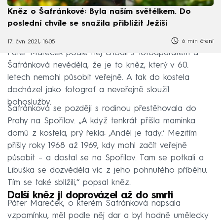
Kněz o Šafránkové: Byla naším světélkem. Do
poslední chvíle se snažila přiblížit Ježíši
6 min čtení
17. čvn 2021, 18:05
Páter Mareček podle něj chodil s fotoaparátem a
Šafránková nevěděla, že je to kněz, který v 60.
letech nemohl působit veřejně. A tak do kostela
docházel jako fotograf a neveřejně sloužil
bohoslužby.
Šafránková se později s rodinou přestěhovala do
Prahy na Spořilov. „A když tenkrát přišla maminka
domů z kostela, prý řekla: ‚Anděl je tady.‘ Mezitím
přišly roky 1968 až 1969, kdy mohl začít veřejně
působit – a dostal se na Spořilov. Tam se potkali a
Libuška se dozvěděla víc z jeho pohnutého příběhu.
Tím se také sblížili,“ popsal kněz.
Další kněz ji doprovázel až do smrti
Páter Mareček, o kterém Šafránková napsala
vzpomínku, měl podle něj dar a byl hodně umělecky