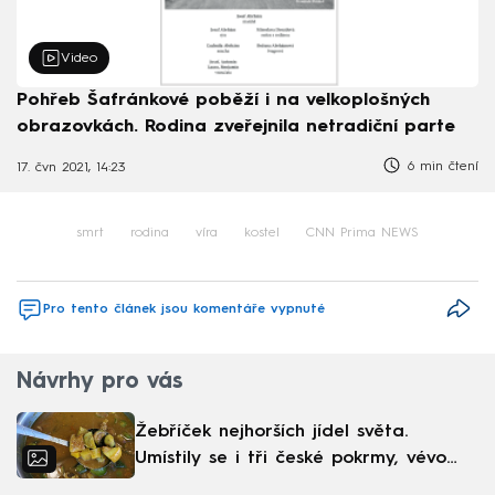
Video
Pohřeb Šafránkové poběží i na velkoplošných
obrazovkách. Rodina zveřejnila netradiční parte
6 min čtení
17. čvn 2021, 14:23
smrt
rodina
víra
kostel
CNN Prima NEWS
Pro tento článek jsou komentáře vypnuté
Návrhy pro vás
Žebříček nejhorších jídel světa.
Umístily se i tři české pokrmy, vévodí
skandinávská kuchyně