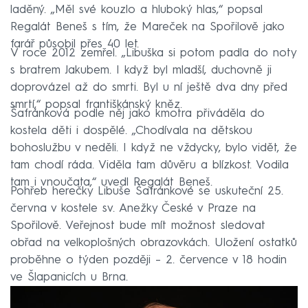
laděný. „Měl své kouzlo a hluboký hlas,“ popsal
Regalát Beneš s tím, že Mareček na Spořilově jako
farář působil přes 40 let.
V roce 2012 zemřel. „Libuška si potom padla do noty
s bratrem Jakubem. I když byl mladší, duchovně ji
doprovázel až do smrti. Byl u ní ještě dva dny před
smrtí,“ popsal františkánský kněz.
Šafránková podle něj jako kmotra přiváděla do
kostela děti i dospělé. „Chodívala na dětskou
bohoslužbu v neděli. I když ne vždycky, bylo vidět, že
tam chodí ráda. Viděla tam důvěru a blízkost. Vodila
tam i vnoučata,“ uvedl Regalát Beneš.
Pohřeb herečky Libuše Šafránkové se uskuteční 25.
června v kostele sv. Anežky České v Praze na
Spořilově. Veřejnost bude mít možnost sledovat
obřad na velkoplošných obrazovkách. Uložení ostatků
proběhne o týden později – 2. července v 18 hodin
ve Šlapanicích u Brna.