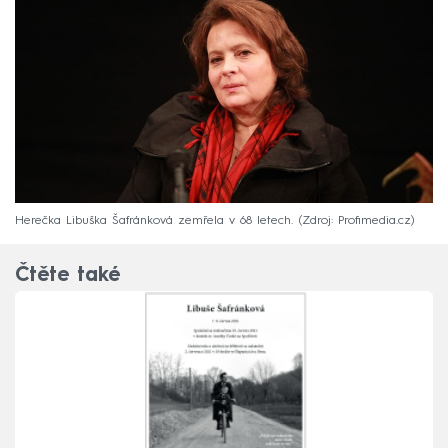
Herečka Libuška Šafránková zemřela v 68 letech.
Zdroj: Profimedia.cz
Čtěte také