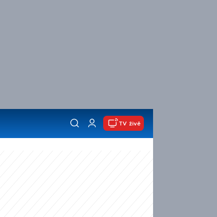
TV živě