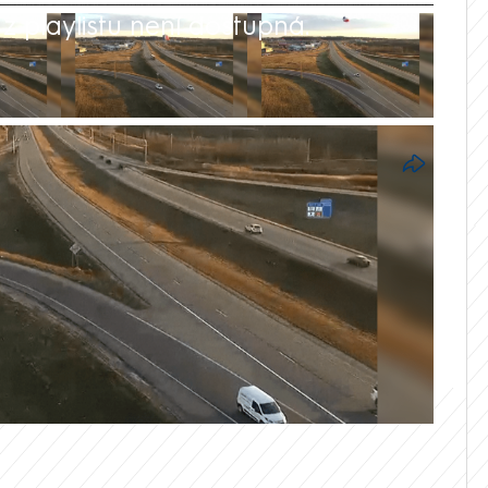
 playlistu není dostupná.
ické Minnesotě došlo k hrozivě vypadající
ly kamery tamního ministerstva dopravy,
 který se při klesání několik metrů nad
vedení. Poté se utrhl koš a i s posádkou