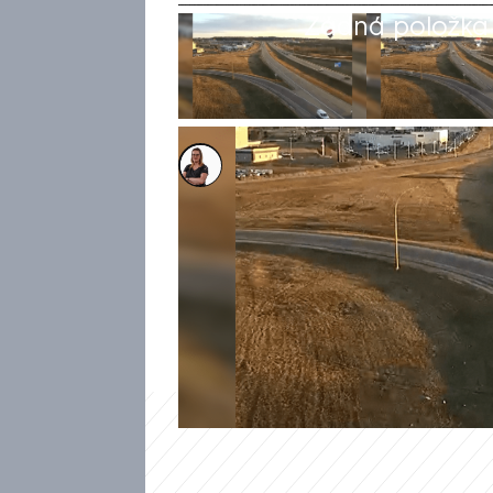
Žádná položka z
Eliška Votrubová
24. bře 2024, 09:02
U dálnice v Rochesteru v amer
nehodě. Záběry, které natoči
zachytily horkovzdušný balon,
zemí zapletl do elektrického 
spadl na zem.