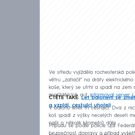
Ve středu vyjížděla rochesterská po
větru „zatlačil“ na dráty elektrického
koše, který se utrhl a spadl na zem n
projíždějících aut,
informoval server
ČTĚTE TAKÉ:
Let balonem se změni
a vzplál, cestující uhořeli
V balonu letěli tři cestující. Dva z n
koš spadl z výšky necelých deseti me
našli o několik kilometrů dále.
Případu se podle policie ujal Federá
bezpečnost dopravy a případ vyšetřu