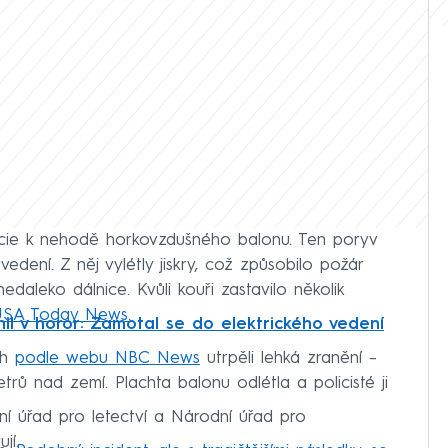
licie k nehodě horkovzdušného balonu. Ten poryv
 vedení. Z něj vylétly jiskry, což způsobilo požár
edaleko dálnice. Kvůli kouři zastavilo několik
 USA Today News.
l v horor: Zamotal se do elektrického vedení
ich
podle webu NBC News
utrpěli lehká zranění –
trů nad zemí. Plachta balonu odlétla a policisté ji
lní úřad pro letectví a Národní úřad pro
jí.