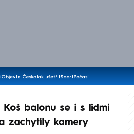
í
Objevte Česko
Jak ušetřit
Sport
Počasí
: Koš balonu se i s lidmi
ma zachytily kamery