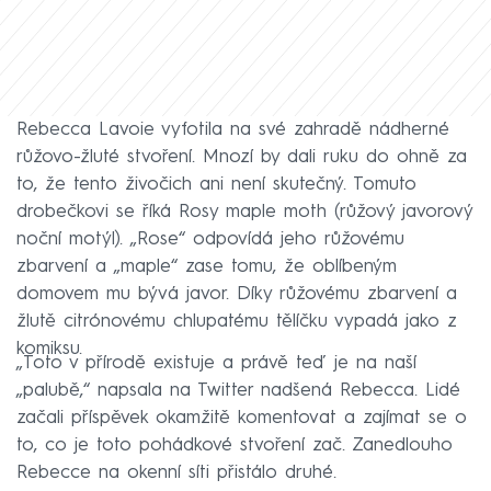
Rebecca Lavoie vyfotila na své zahradě nádherné
růžovo-žluté stvoření. Mnozí by dali ruku do ohně za
to, že tento živočich ani není skutečný. Tomuto
drobečkovi se říká Rosy maple moth (růžový javorový
noční motýl). „Rose“ odpovídá jeho růžovému
zbarvení a „maple“ zase tomu, že oblíbeným
domovem mu bývá javor. Díky růžovému zbarvení a
žlutě citrónovému chlupatému tělíčku vypadá jako z
komiksu.
„Toto v přírodě existuje a právě teď je na naší
„palubě,“ napsala na Twitter nadšená Rebecca. Lidé
začali příspěvek okamžitě komentovat a zajímat se o
to, co je toto pohádkové stvoření zač. Zanedlouho
Rebecce na okenní síti přistálo druhé.