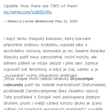
Update: Now there are TWO of them!
pic.twitter.com/VzlBEEnRts
— Rebecca Lavoie (@reblavoie)
May 22, 2020
I když tento chlupatý krasavec, který barvami
připomíná známou žvýkačku, vypadá jako z
exotického ostrova, domovem je mu Severní Amerika.
Klasicky patří mezi samostatné, noční motýly, ale
během páření se může ukázat i přes den. Samice
vypouští své feromony, a když je čas, samec si je
„vyzvedne“ svými chlupatými anténami.
„Rose maple moth neboli vědecky
Dryocampa
rubicunda
patří do čeledě martináčovití (Saturniidae),
podčeledě Ceratocampinae (bez českého názvu).
Tato podčeleď v Evropě není zastoupena žádným
druhem, proto i vnější vzhled tohoto druhu je zcela
odlišný od typických evropských martináčů.“ vysvětlil