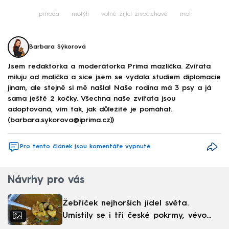
příroda
motýli
volně žijící živočichové
mol
Barbara Sýkorová
Jsem redaktorka a moderátorka Prima mazlíčka. Zvířata
miluju od malička a sice jsem se vydala studiem diplomacie
jinam, ale stejně si mě našla! Naše rodina má 3 psy a já
sama ještě 2 kočky. Všechna naše zvířata jsou
adoptovaná, vím tak, jak důležité je pomáhat.
(barbara.sykorova@iprima.cz))
Pro tento článek jsou komentáře vypnuté
Návrhy pro vás
Žebříček nejhorších jídel světa.
Umístily se i tři české pokrmy, vévodí
skandinávská kuchyně