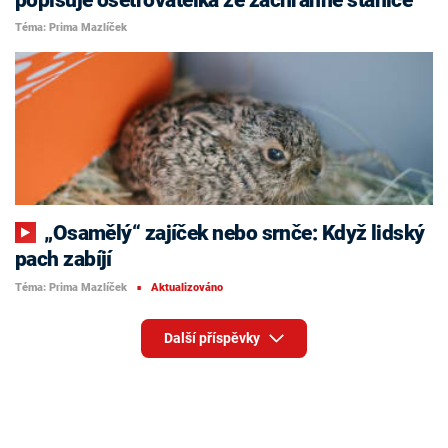
Téma: Prima Mazlíček
„Osamělý“ zajíček nebo srnče: Když lidský
pach zabíjí
Téma: Prima Mazlíček
Aktualizováno
■
Další příspěvky