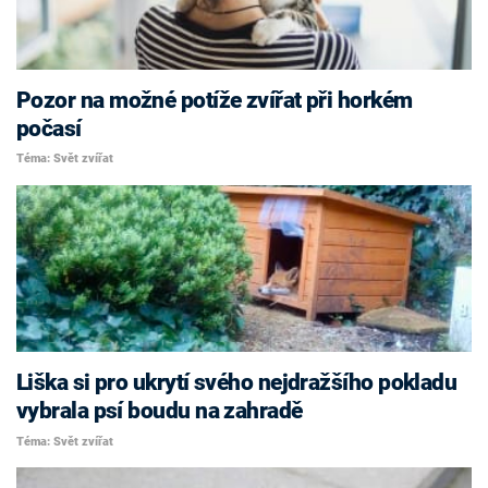
Pozor na možné potíže zvířat při horkém
počasí
Téma: Svět zvířat
Liška si pro ukrytí svého nejdražšího pokladu
vybrala psí boudu na zahradě
Téma: Svět zvířat