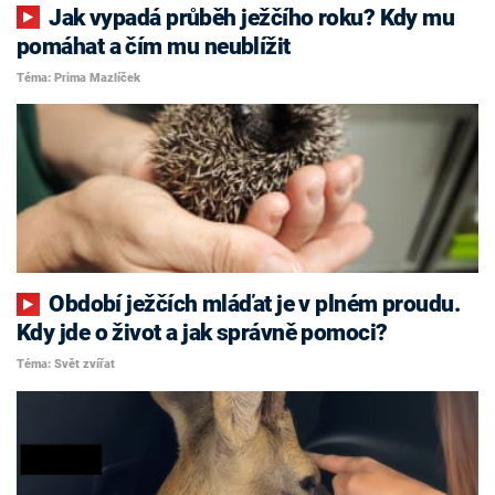
Jak vypadá průběh ježčího roku? Kdy mu
pomáhat a čím mu neublížit
Téma: Prima Mazlíček
Období ježčích mláďat je v plném proudu.
Kdy jde o život a jak správně pomoci?
Téma: Svět zvířat