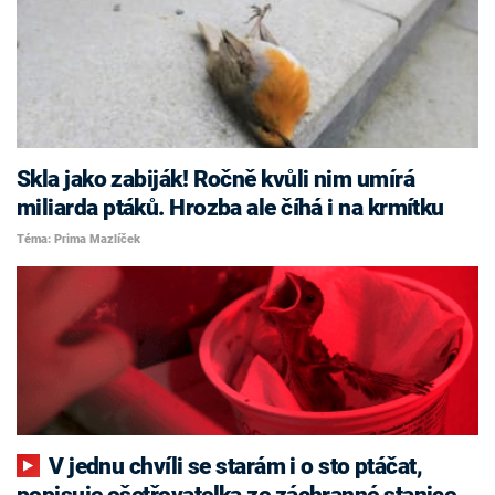
Skla jako zabiják! Ročně kvůli nim umírá
miliarda ptáků. Hrozba ale číhá i na krmítku
Téma: Prima Mazlíček
V jednu chvíli se starám i o sto ptáčat,
popisuje ošetřovatelka ze záchranné stanice