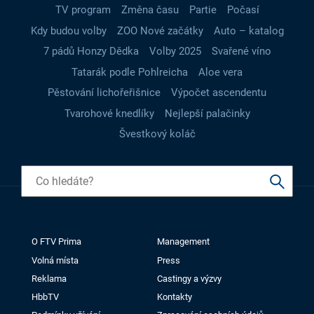
TV program
Změna času
Partie
Počasí
Kdy budou volby
ZOO Nové začátky
Auto – katalog
7 pádů Honzy Dědka
Volby 2025
Svařené víno
Tatarák podle Pohlreicha
Aloe vera
Pěstování lichořeřišnice
Výpočet ascendentu
Tvarohové knedlíky
Nejlepší palačinky
Švestkový koláč
O FTV Prima
Management
Volná místa
Press
Reklama
Castingy a výzvy
HbbTV
Kontakty