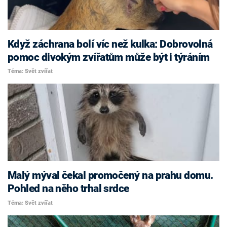
Když záchrana bolí víc než kulka: Dobrovolná
pomoc divokým zvířatům může být i týráním
Téma: Svět zvířat
Malý mýval čekal promočený na prahu domu.
Pohled na něho trhal srdce
Téma: Svět zvířat