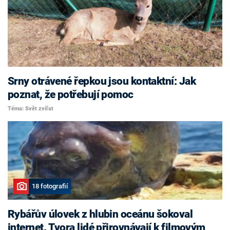
Srny otrávené řepkou jsou kontaktní: Jak
poznat, že potřebují pomoc
Téma: Svět zvířat
18 fotografií
Rybářův úlovek z hlubin oceánu šokoval
internet. Tvora lidé přirovnávají k filmovým