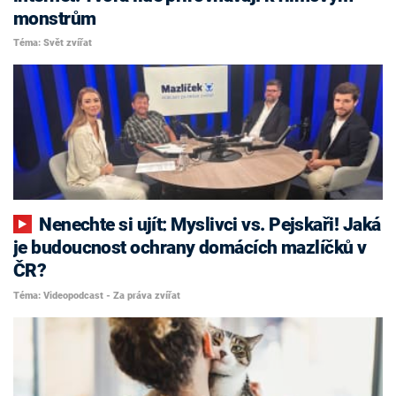
monstrům
Téma: Svět zvířat
Nenechte si ujít: Myslivci vs. Pejskaři! Jaká
je budoucnost ochrany domácích mazlíčků v
ČR?
Téma: Videopodcast - Za práva zvířat