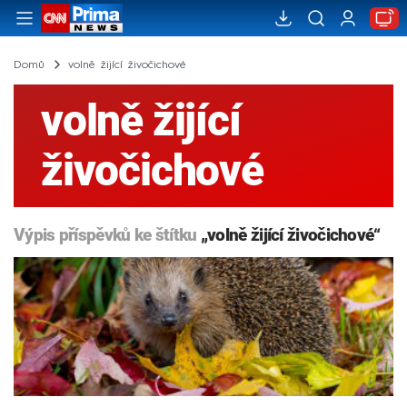
Domů
volně žijící živočichové
volně žijící
živočichové
Výpis příspěvků ke štítku
„volně žijící živočichové“