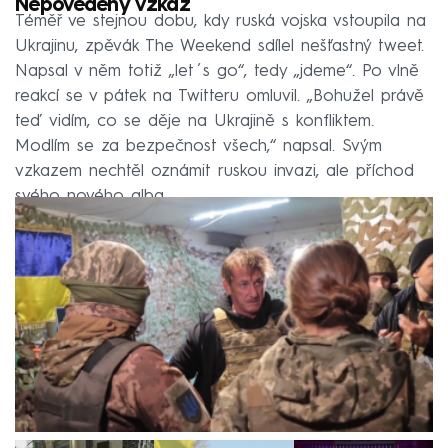
Nepovedený vzkaz
Téměř ve stejnou dobu, kdy ruská vojska vstoupila na
Ukrajinu, zpěvák The Weekend sdílel nešťastný tweet.
Napsal v něm totiž „let´s go“, tedy „jdeme“. Po vlně
reakcí se v pátek na Twitteru omluvil. „Bohužel právě
teď vidím, co se děje na Ukrajině s konfliktem.
Modlím se za bezpečnost všech,“ napsal. Svým
vzkazem nechtěl oznámit ruskou invazi, ale příchod
svého nového alba.