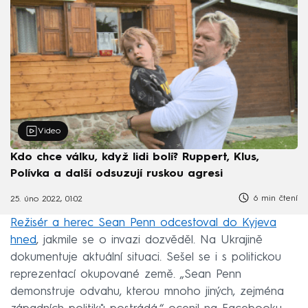
Video
Kdo chce válku, když lidi bolí? Ruppert, Klus,
Polívka a další odsuzují ruskou agresi
6 min čtení
25. úno 2022, 01:02
Režisér a herec Sean Penn odcestoval do Kyjeva
hned
, jakmile se o invazi dozvěděl. Na Ukrajině
dokumentuje aktuální situaci. Sešel se i s politickou
reprezentací okupované země. „Sean Penn
demonstruje odvahu, kterou mnoho jiných, zejména