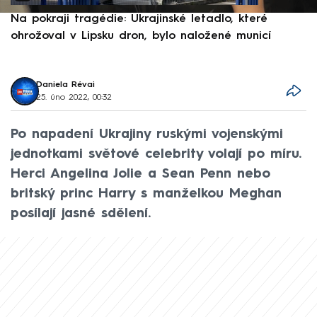
Na pokraji tragédie: Ukrajinské letadlo, které
P
ohrožoval v Lipsku dron, bylo naložené municí
e
Daniela Révai
25. úno 2022, 00:32
Po napadení Ukrajiny ruskými vojenskými
jednotkami světové celebrity volají po míru.
Herci Angelina Jolie a Sean Penn nebo
britský princ Harry s manželkou Meghan
posílají jasné sdělení.