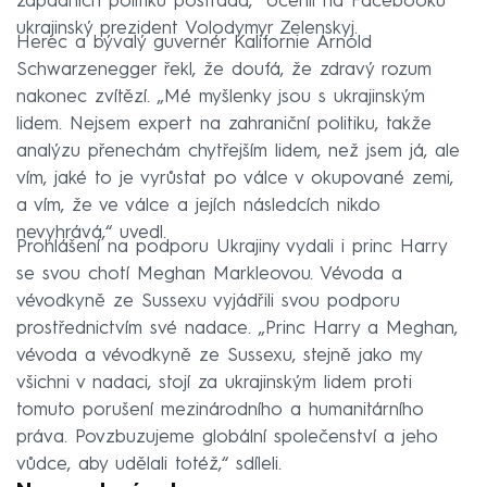
západních politiků postrádá,“ ocenil na Facebooku
ukrajinský prezident Volodymyr Zelenskyj.
Herec a bývalý guvernér Kalifornie Arnold
Schwarzenegger řekl, že doufá, že zdravý rozum
nakonec zvítězí. „Mé myšlenky jsou s ukrajinským
lidem. Nejsem expert na zahraniční politiku, takže
analýzu přenechám chytřejším lidem, než jsem já, ale
vím, jaké to je vyrůstat po válce v okupované zemi,
a vím, že ve válce a jejích následcích nikdo
nevyhrává,“ uvedl.
Prohlášení na podporu Ukrajiny vydali i princ Harry
se svou chotí Meghan Markleovou. Vévoda a
vévodkyně ze Sussexu vyjádřili svou podporu
prostřednictvím své nadace. „Princ Harry a Meghan,
vévoda a vévodkyně ze Sussexu, stejně jako my
všichni v nadaci, stojí za ukrajinským lidem proti
tomuto porušení mezinárodního a humanitárního
práva. Povzbuzujeme globální společenství a jeho
vůdce, aby udělali totéž,“ sdíleli.