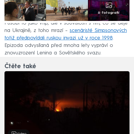
6 fotografií
Působí to jako vtip, ale v souvislosti s tím, co se děje
na Ukrajině, z toho mrazí –
scenáristé Simpsonových
totiž předpovídali ruskou invazi už v roce 1998
.
Epizoda odvysílaná před mnoha lety vypráví o
znovuzrození Lenina a Sovětského svazu.
Čtěte také
Video