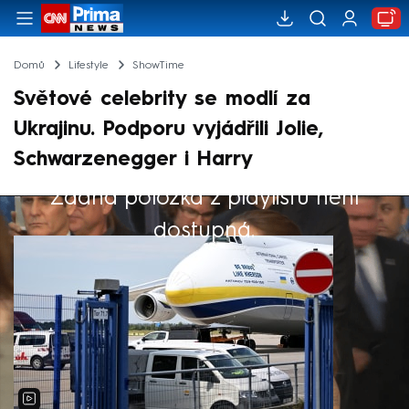
Domů
Lifestyle
ShowTime
Světové celebrity se modlí za
Ukrajinu. Podporu vyjádřili Jolie,
Schwarzenegger i Harry
Žádná položka z playlistu není
Výběr redakce
dostupná.