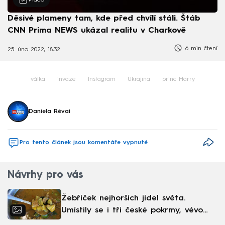
Děsivé plameny tam, kde před chvílí stáli. Štáb
CNN Prima NEWS ukázal realitu v Charkově
6 min čtení
25. úno 2022, 18:32
válka
invaze
Instagram
Ukrajina
princ Harry
Daniela Révai
Pro tento článek jsou komentáře vypnuté
Návrhy pro vás
Žebříček nejhorších jídel světa.
Umístily se i tři české pokrmy, vévodí
skandinávská kuchyně