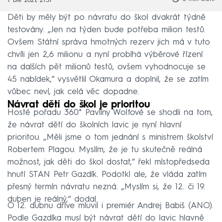
1. bře 2021, 21:37
Děti by měly být po návratu do škol dvakrát týdně
testovány. „Jen na týden bude potřeba milion testů.
Ovšem Státní správa hmotných rezerv jich má v tuto
chvíli jen 2,6 milionu a nyní probíhá výběrové řízení
na dalších pět milionů testů, ovšem vyhodnocuje se
45 nabídek,“ vysvětlil Okamura a doplnil, že se zatím
vůbec neví, jak celá věc dopadne.
Návrat dětí do škol je prioritou
Hosté pořadu 360° Pavlíny Wolfové se shodli na tom,
že návrat dětí do školních lavic je nyní hlavní
prioritou. „Měli jsme o tom jednání s ministrem školství
Robertem Plagou. Myslím, že je tu skutečně reálná
možnost, jak děti do škol dostat,“ řekl místopředseda
hnutí STAN Petr Gazdík. Podotkl ale, že vláda zatím
přesný termín návratu nezná. „Myslím si, že 12. či 19.
duben je reálný,“ dodal.
O 12. dubnu dříve mluvil i premiér Andrej Babiš (ANO).
Podle Gazdíka musí být návrat dětí do lavic hlavně