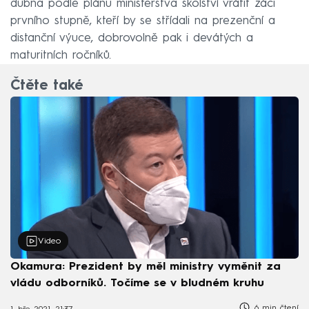
dubna podle plánu ministerstva školství vrátit žáci
prvního stupně, kteří by se střídali na prezenční a
distanční výuce, dobrovolně pak i devátých a
maturitních ročníků.
Čtěte také
Video
Okamura: Prezident by měl ministry vyměnit za
vládu odborníků. Točíme se v bludném kruhu
6 min čtení