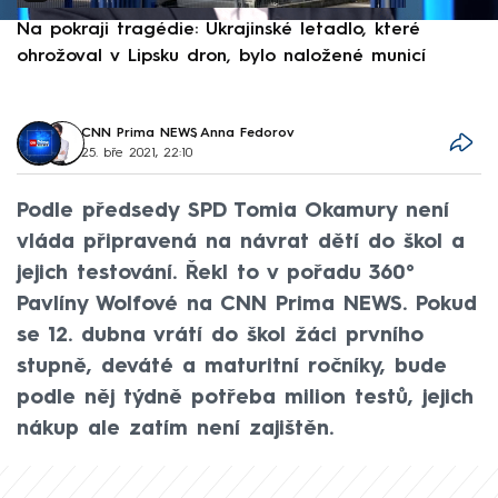
Na pokraji tragédie: Ukrajinské letadlo, které
P
ohrožoval v Lipsku dron, bylo naložené municí
e
CNN Prima NEWS
,
Anna Fedorov
25. bře 2021, 22:10
Podle předsedy SPD Tomia Okamury není
vláda připravená na návrat dětí do škol a
jejich testování. Řekl to v pořadu 360°
Pavlíny Wolfové na CNN Prima NEWS. Pokud
se 12. dubna vrátí do škol žáci prvního
stupně, deváté a maturitní ročníky, bude
podle něj týdně potřeba milion testů, jejich
nákup ale zatím není zajištěn.