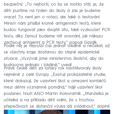
bezpečný. „To nejhorší, co by se mohlo stát, je, že
děti pustíme na týden do školy a zas je budeme
vracet. To není jen o rotaci, ale také o testování.
Ministr nám přislíbil kromě antigenních testů, které
budou fungovat jako dvojité síto, také vyzkoušet PCR
testy, díky čemuž budeme mít srovnání, jak nákazu
zachycují antigenní a PCR testy,“ popsal Gazdík.
Podle něj je nejvyšší čas jednat lokálně a nečekat, až
se všechny kraje dostanou do stejné epidemické
situace. „Vyzývali jsme ministerstvo školství, aby do
budoucna jednalo i lokálně,“ uvedl.
Právě české děti za loňský rok navštěvovaly školy
nejméně z celé Evropy. „Existují prokazatelné studie,
které dokazují, že uzavření škol a omezení kontaktů
mezi dětmi významně pomáhá,“ hájil uzavření škol
poslanec hnutí ANO Martin Kolovratník. „Manželka je
učitelka a na příkladu dětí vidím, že s trochou
přepečlivosti se distanční výuka dá zvládnout,“ doplnil.