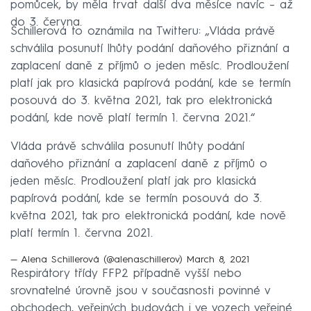
pomůcek, by měla trvat další dva měsíce navíc – až
do 3. června.
Schillerová to oznámila na Twitteru: „Vláda právě
schválila posunutí lhůty podání daňového přiznání a
zaplacení daně z příjmů o jeden měsíc. Prodloužení
platí jak pro klasická papírová podání, kde se termín
posouvá do 3. května 2021, tak pro elektronická
podání, kde nově platí termín 1. června 2021.“
Vláda právě schválila posunutí lhůty podání
daňového přiznání a zaplacení daně z příjmů o
jeden měsíc. Prodloužení platí jak pro klasická
papírová podání, kde se termín posouvá do 3.
května 2021, tak pro elektronická podání, kde nově
platí termín 1. června 2021.
— Alena Schillerová (@alenaschillerov)
March 8, 2021
Respirátory třídy FFP2 případně vyšší nebo
srovnatelné úrovně jsou v současnosti povinné v
obchodech, veřejných budovách i ve vozech veřejné