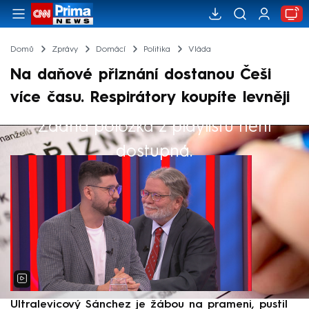
Domů
Zprávy
Domácí
Politika
Vláda
Na daňové přiznání dostanou Češi
více času. Respirátory koupíte levněji
Žádná položka z playlistu není
Výběr redakce
dostupná.
Ultralevicový Sánchez je žábou na prameni, pustil
P