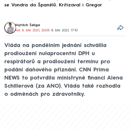
se Vondra do Španělů. Kritizoval i Gregor
F
Vojtěch Šeliga
Akt. 8. bře 2021, 20:05
• 8. bře 2021, 17:10
Vláda na pondělním jednání schválila
prodloužení nulaprocentní DPH u
respirátorů a prodloužení termínu pro
podání daňového přiznání. CNN Prima
NEWS to potvrdila ministryně financí Alena
Schillerová (za ANO). Vláda také rozhodla
o odměnách pro zdravotníky.