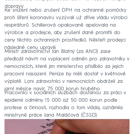
dopravy.
Ke snížení nebo zrušení DPH na ochranné pomůcky
proti šíření koronaviru vyzývali už dříve vládu výrobci
respirátorů. Schillerová opakovaně apelovala na
výrobce a prodejce, aby zrušení daně promítli do
ceny těchto ochranných prostředků. Někteří prodejci
následně cenu upravili.
Ministr zdravotnictví Jan Blatný (za ANO) zase
předložil návrh na vyplacení odměn pro zdravotníky v
nemocnicích, které jim ministerstvo přislíbilo za jejich
pracovní nasazení. Peníze by měli dostat v květnové
výplatě. Loni zdravotníci v nemocnicích obdrželi za
jarní měsíce navíc 75 000 korun hrubého.
Pracovníci v sociálních službách dostanou za práci v
epidemii odměny 15 000 až 50 000 korun podle
profese a činnosti, rozhodla o tom vláda, oznámila
ministryně práce Jana Maláčová (ČSSD).