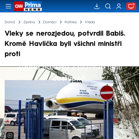
Domů
Zprávy
Domácí
Politika
Vláda
Vleky se nerozjedou, potvrdil Babiš.
Kromě Havlíčka byli všichni ministři
proti
Žádná položka z playlistu není
Výběr redakce
dostupná.