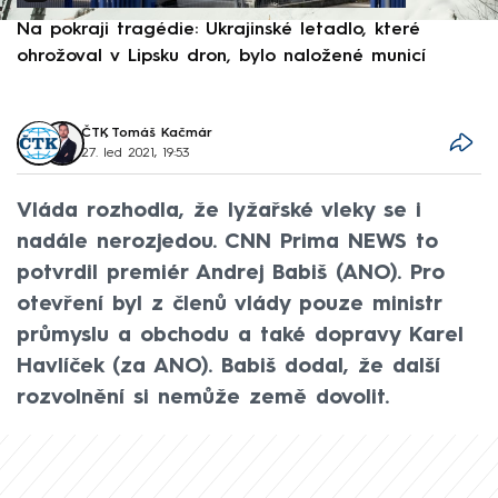
Na pokraji tragédie: Ukrajinské letadlo, které
P
ohrožoval v Lipsku dron, bylo naložené municí
e
ČTK
,
Tomáš Kačmár
27. led 2021, 19:53
Vláda rozhodla, že lyžařské vleky se i
nadále nerozjedou. CNN Prima NEWS to
potvrdil premiér Andrej Babiš (ANO). Pro
otevření byl z členů vlády pouze ministr
průmyslu a obchodu a také dopravy Karel
Havlíček (za ANO). Babiš dodal, že další
rozvolnění si nemůže země dovolit.