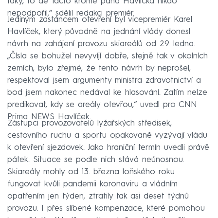
taky, to de facto kromě pana Havlíčka nikdo
nepodpořil,“ sdělil redakci premiér.
Jediným zastáncem otevření byl vicepremiér Karel
Havlíček, který původně na jednání vlády donesl
návrh na zahájení provozu skiareálů od 29. ledna.
„Čísla se bohužel nevyvíjí dobře, stejně tak v okolních
zemích, bylo zřejmé, že tento návrh by neprošel,
respektoval jsem argumenty ministra zdravotnictví a
bod jsem nakonec nedával ke hlasování. Zatím nelze
predikovat, kdy se areály otevřou,“ uvedl pro CNN
Prima NEWS Havlíček.
Zástupci provozovatelů lyžařských středisek,
cestovního ruchu a sportu opakovaně vyzývají vládu
k otevření sjezdovek. Jako hraniční termín uvedli právě
pátek. Situace se podle nich stává neúnosnou.
Skiareály mohly od 13. března loňského roku
fungovat kvůli pandemii koronaviru a vládním
opatřením jen týden, ztratily tak asi deset týdnů
provozu. I přes slíbené kompenzace, které pomohou