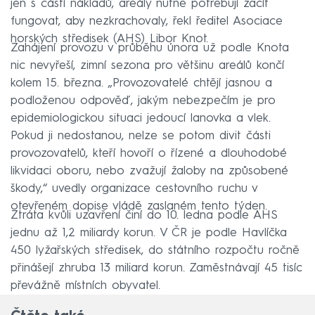
jen s částí nákladů, areály nutně potřebují začít
fungovat, aby nezkrachovaly, řekl ředitel Asociace
horských středisek (AHS) Libor Knot.
Zahájení provozu v průběhu února už podle Knota
nic nevyřeší, zimní sezona pro většinu areálů končí
kolem 15. března. „Provozovatelé chtějí jasnou a
podloženou odpověď, jakým nebezpečím je pro
epidemiologickou situaci jedoucí lanovka a vlek.
Pokud ji nedostanou, nelze se potom divit části
provozovatelů, kteří hovoří o řízené a dlouhodobé
likvidaci oboru, nebo zvažují žaloby na způsobené
škody,“ uvedly organizace cestovního ruchu v
otevřeném dopise vládě zaslaném tento týden.
Ztráta kvůli uzavření činí do 10. ledna podle AHS
jednu až 1,2 miliardy korun. V ČR je podle Havlíčka
450 lyžařských středisek, do státního rozpočtu ročně
přinášejí zhruba 13 miliard korun. Zaměstnávají 45 tisíc
převážně místních obyvatel.