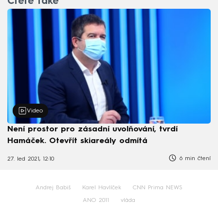
Čtěte také
Video
Není prostor pro zásadní uvolňování, tvrdí
Hamáček. Otevřít skiareály odmítá
6 min čtení
27. led 2021, 12:10
Andrej Babiš
Karel Havlíček
CNN Prima NEWS
ANO 2011
vláda