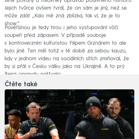
silné povahy a milovníky opravdu podivného humoru.
Jejich tvůrce ovšem tvrdí, že on sám je jiný, než se
může zdát. „Kdo mě zná zblízka, tak ví, že je to
show.“
Povětšinou je tedy hrou i jeho vystupování vůči
soupeři před zápasem. V případě souboje
s kontroverzním kulturistou Filipem Grznárem to ale
bylo jiné. Ten měl totiž v té době za sebou kauzu,
kdy v jednom videu na sociálních sítích zmiňoval, že
by si přál v Česku válku jako na Ukrajině. A to prý
Bejra opravdu naštvalo.
Čtěte také