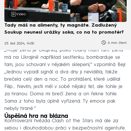
Video
Tady máš na alimenty, ty magnáte. Zadlužený
Soukup neunesl urážky soka, co na to promotér?
6 min čtení
25. led 2024, 14:00
„Moje žena je Ukajinka, půlku rodiny mám tam. Žena
má na Ukrajině například sestřenku, bombarduje se
tam, jsou schovaní v nějakém sklepení,“ vzpomíná Bejr.
„Jednou vypadl signál a dva dny ji neviděla, takže
brečela celý den a noc. To prohlášení, které udělal
Filip… Nevím, jestli měl v sobě nějaký fet, ale tohle je
za hranou. Doma mi brečí žena a on řekne tohle.
Sama z toho byla úplně vyřízená. Ty emoce pak
nebyly hrané.“
Úspěšná hra na blázna
Kontroverzní hvězda Clash of the Stars má ale za
sebou i dlouhodobou práci v bezpečnostní agentuře.