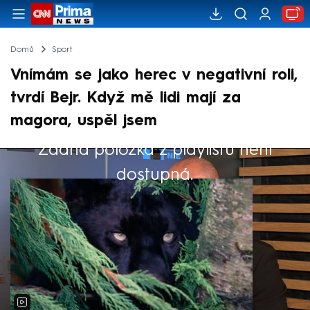
Domů
Sport
Vnímám se jako herec v negativní roli,
tvrdí Bejr. Když mě lidi mají za
magora, uspěl jsem
Žádná položka z playlistu není
Výběr redakce
dostupná.