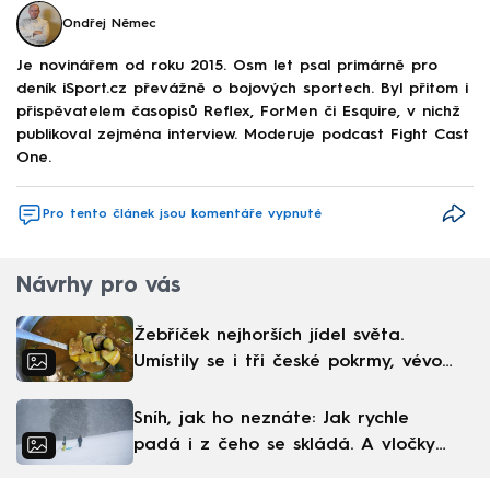
Ondřej Němec
Je novinářem od roku 2015. Osm let psal primárně pro
deník iSport.cz převážně o bojových sportech. Byl přitom i
přispěvatelem časopisů Reflex, ForMen či Esquire, v nichž
publikoval zejména interview. Moderuje podcast Fight Cast
One.
Pro tento článek jsou komentáře vypnuté
Návrhy pro vás
Žebříček nejhorších jídel světa.
Umístily se i tři české pokrmy, vévodí
skandinávská kuchyně
Sníh, jak ho neznáte: Jak rychle
padá i z čeho se skládá. A vločky
nejsou bílé