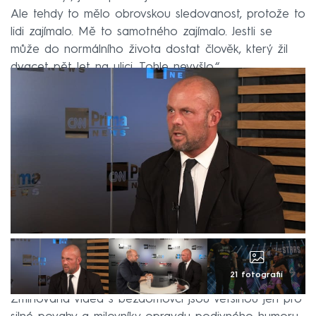
Ale tehdy to mělo obrovskou sledovanost, protože to
lidi zajímalo. Mě to samotného zajímalo. Jestli se
může do normálního života dostat člověk, který žil
dvacet pět let na ulici. Tohle nevyšlo.“
21 fotografií
Zmiňovaná videa s bezdomovci jsou většinou jen pro