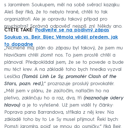
s Jaromírem Soukupem, měl na sobě svěrací kazajku.
Aleš Bejr říká, že to nebylo hrané, chtěli to tak
organizátoři. Ale je opravdu takový případ pro
psychiatra? Správná odpověď nejspíš zní: Někdy ano.
ČTĚTE TAKÉ:
Podívejte se na podivný zápas
Soukup vs. Bejr. Bijec Vémola věděl předem, jak
to dopadne
„Nicméně můj plán do zápasu byl takový, že jsem mu
hlavičkami chtěl zlomit nos. To jsem prostě chtěl a
plánoval. Předpokládal jsem, že se to povede a bude
mu téct krev. A na základě toho bych hnedka vyzval
Lesíčka
(Tomáš Linh Le Sy, promotér Clash of the
Stars, pozn. red.)
,“ prozrazuje proslulý provokatér.
„Měl jsem v plánu, že zaútočím, natlačím ho na
pletivo, zaklinčuju ho a raz, dva, tři
(naznačuje údery
hlavou)
a je to vyřešené. Už jsem viděl ty články:
Poprava pana Barrandova, stříkala z něj krev. Na
základě toho by to Le Sy musel přijmout. Řekl bych:
Pomsti Jaromíra, pojď se mnou do osmičky,“ říká Bejr.