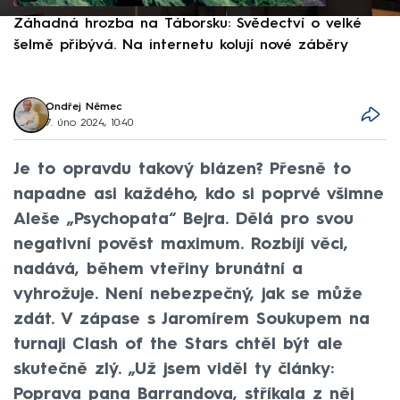
Záhadná hrozba na Táborsku: Svědectví o velké
S
šelmě přibývá. Na internetu kolují nové záběry
d
Ondřej Němec
7. úno 2024, 10:40
Je to opravdu takový blázen? Přesně to
napadne asi každého, kdo si poprvé všimne
Aleše „Psychopata“ Bejra. Dělá pro svou
negativní pověst maximum. Rozbíjí věci,
nadává, během vteřiny brunátní a
vyhrožuje. Není nebezpečný, jak se může
zdát. V zápase s Jaromírem Soukupem na
turnaji Clash of the Stars chtěl být ale
skutečně zlý. „Už jsem viděl ty články:
Poprava pana Barrandova, stříkala z něj