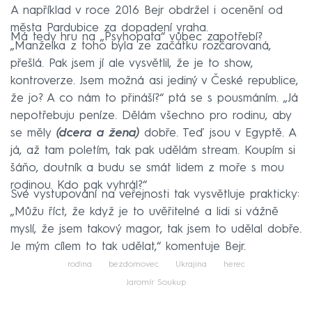
A například v roce 2016 Bejr obdržel i ocenění od
města Pardubice za dopadení vraha.
Má tedy hru na „Psyhopata“ vůbec zapotřebí?
„Manželka z toho byla ze začátku rozčarovaná,
přešlá. Pak jsem jí ale vysvětlil, že je to show,
kontroverze. Jsem možná asi jediný v České republice,
že jo? A co nám to přináší?“ ptá se s pousmáním. „Já
nepotřebuju peníze. Dělám všechno pro rodinu, aby
se měly
(dcera a žena)
dobře. Teď jsou v Egyptě. A
já, až tam poletím, tak pak udělám stream. Koupím si
šáňo, doutník a budu se smát lidem z moře s mou
rodinou. Kdo pak vyhrál?“
Své vystupování na veřejnosti tak vysvětluje prakticky:
„Můžu říct, že když je to uvěřitelné a lidi si vážně
myslí, že jsem takový magor, tak jsem to udělal dobře.
Je mým cílem to tak udělat,“ komentuje Bejr.
rodina
bezdomovec
Ukrajina
herec
Jaromír Soukup