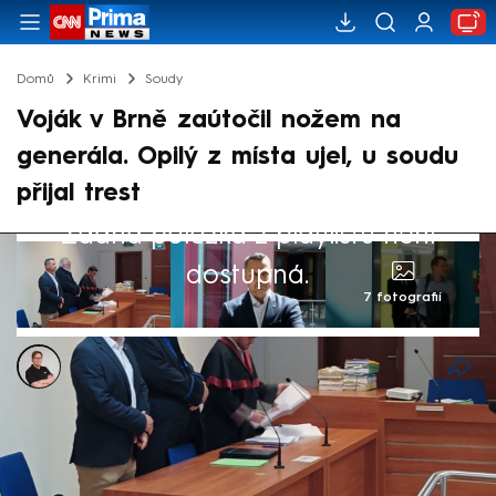
Domů
Krimi
Soudy
Voják v Brně zaútočil nožem na
generála. Opilý z místa ujel, u soudu
přijal trest
Žádná položka z playlistu není
dostupná.
7 fotografií
Jakub Nakládal
16. čvn 2026, 19:38
Soud potrestal vojáka Martina Schejbala,
který loni v září v brněnském klubu zaútočil