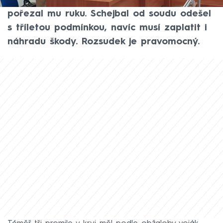
nožem na generála Romana Hyťhu a
pořezal mu ruku. Schejbal od soudu odešel
s tříletou podmínkou, navíc musí zaplatit i
náhradu škody. Rozsudek je pravomocný.