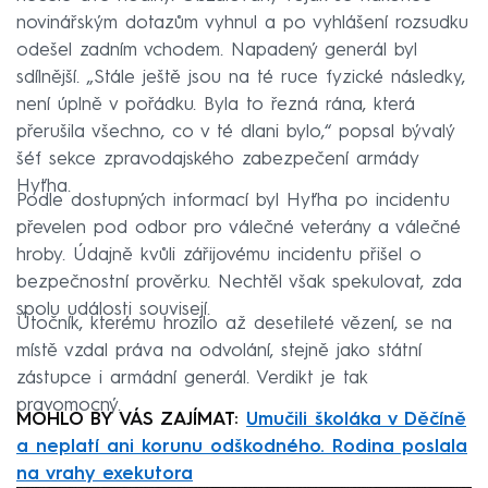
novinářským dotazům vyhnul a po vyhlášení rozsudku
odešel zadním vchodem. Napadený generál byl
sdílnější. „Stále ještě jsou na té ruce fyzické následky,
není úplně v pořádku. Byla to řezná rána, která
přerušila všechno, co v té dlani bylo,“ popsal bývalý
šéf sekce zpravodajského zabezpečení armády
Hyťha.
Podle dostupných informací byl Hyťha po incidentu
převelen pod odbor pro válečné veterány a válečné
hroby. Údajně kvůli zářijovému incidentu přišel o
bezpečnostní prověrku. Nechtěl však spekulovat, zda
spolu události souvisejí.
Útočník, kterému hrozilo až desetileté vězení, se na
místě vzdal práva na odvolání, stejně jako státní
zástupce i armádní generál. Verdikt je tak
pravomocný.
MOHLO BY VÁS ZAJÍMAT:
Umučili školáka v Děčíně
a neplatí ani korunu odškodného. Rodina poslala
na vrahy exekutora