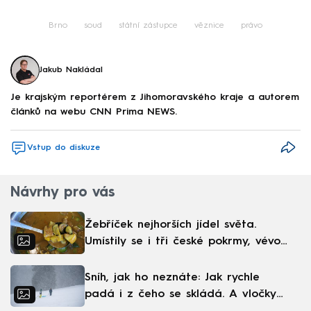
Failed to fetch
Brno
soud
státní zástupce
věznice
právo
Jakub Nakládal
Je krajským reportérem z Jihomoravského kraje a autorem
článků na webu CNN Prima NEWS.
Vstup do diskuze
Návrhy pro vás
Žebříček nejhorších jídel světa.
Umístily se i tři české pokrmy, vévodí
skandinávská kuchyně
Sníh, jak ho neznáte: Jak rychle
padá i z čeho se skládá. A vločky
nejsou bílé