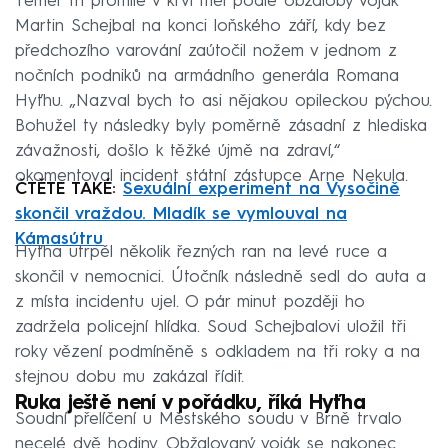
Téměř tři promile v krvi měl podle obžaloby voják
Martin Schejbal na konci loňského září, kdy bez
předchozího varování zaútočil nožem v jednom z
nočních podniků na armádního generála Romana
Hyťhu. „Nazval bych to asi nějakou opileckou pýchou.
Bohužel ty následky byly poměrně zásadní z hlediska
závažnosti, došlo k těžké újmě na zdraví,“
okomentoval incident státní zástupce Arne Nekula.
ČTĚTE TAKÉ:
Sexuální experiment na Vysočině
skončil vraždou. Mladík se vymlouval na
Kámasútru
Hyťha utrpěl několik řezných ran na levé ruce a
skončil v nemocnici. Útočník následně sedl do auta a
z místa incidentu ujel. O pár minut později ho
zadržela policejní hlídka. Soud Schejbalovi uložil tři
roky vězení podmíněně s odkladem na tři roky a na
stejnou dobu mu zakázal řídit.
Ruka ještě není v pořádku, říká Hyťha
Soudní přelíčení u Městského soudu v Brně trvalo
necelé dvě hodiny. Obžalovaný voják se nakonec