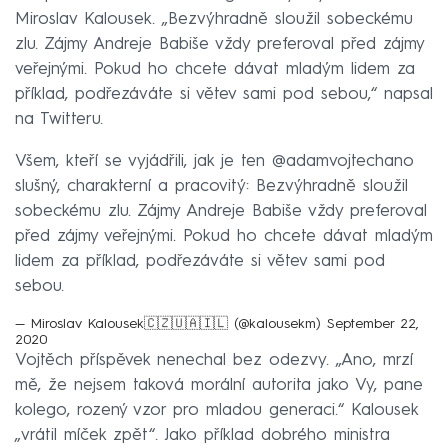
Miroslav Kalousek. „Bezvýhradně sloužil sobeckému
zlu. Zájmy Andreje Babiše vždy preferoval před zájmy
veřejnými. Pokud ho chcete dávat mladým lidem za
příklad, podřezáváte si větev sami pod sebou,“ napsal
na Twitteru.
Všem, kteří se vyjádřili, jak je ten @adamvojtechano
slušný, charakterní a pracovitý: Bezvýhradně sloužil
sobeckému zlu. Zájmy Andreje Babiše vždy preferoval
před zájmy veřejnými. Pokud ho chcete dávat mladým
lidem za příklad, podřezáváte si větev sami pod
sebou.
— Miroslav Kalousek🇨🇿🇺🇦🇮🇱 (@kalousekm)
September 22,
2020
Vojtěch příspěvek nenechal bez odezvy. „Ano, mrzí
mě, že nejsem taková morální autorita jako Vy, pane
kolego, rozený vzor pro mladou generaci.“ Kalousek
„vrátil míček zpět“. Jako příklad dobrého ministra