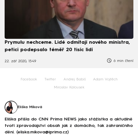
Prymulu nechceme. Lidé odmítají nového ministra,
petici podepsalo téměř 20 tisíc lidí
6 min čtení
22. zář 2020, 15:49
Facebook
Twitter
Andrej Babiš
Adam Vojtěch
Miroslav Kalousek
Eliška Míková
Eliška přišla do CNN Prima NEWS jako stážistka a aktuálně
tvoří zpravodajství obsah jak z domácího, tak zahraničního
dění. (eliska.mikova@iprima.cz)