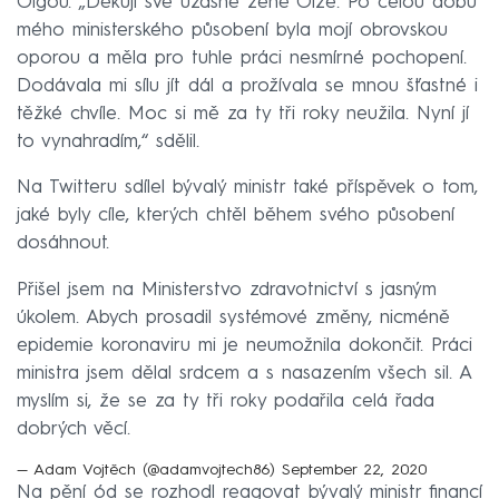
Olgou. „Děkuji své úžasné ženě Olze. Po celou dobu
mého ministerského působení byla mojí obrovskou
oporou a měla pro tuhle práci nesmírné pochopení.
Dodávala mi sílu jít dál a prožívala se mnou šťastné i
těžké chvíle. Moc si mě za ty tři roky neužila. Nyní jí
to vynahradím,“ sdělil.
Na Twitteru sdílel bývalý ministr také příspěvek o tom,
jaké byly cíle, kterých chtěl během svého působení
dosáhnout.
Přišel jsem na Ministerstvo zdravotnictví s jasným
úkolem. Abych prosadil systémové změny, nicméně
epidemie koronaviru mi je neumožnila dokončit. Práci
ministra jsem dělal srdcem a s nasazením všech sil. A
myslím si, že se za ty tři roky podařila celá řada
dobrých věcí.
— Adam Vojtěch (@adamvojtech86)
September 22, 2020
Na pění ód se rozhodl reagovat bývalý ministr financí