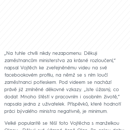
„Na tuhle chvíli nikdy nezapomenu. Děkuji
zaměstnancům ministerstva za krásné rozloučení,“
napsal Vojtěch ke zveřejněnému videu na své
facebookovém profilu, na němž se s ním loučí
zaměstnanci potleskem. Pod videem se nachází
právě již zmíněné děkovné vzkazy. „Jste úžasný, co
dodat. Mnoho štěstí v pracovním i osobním životě,“
napsala jedna z uživatelek. Příspěvků, které hodnotí
práci bývalého ministra negativně, je minimum.
Velké popularitě se těší foto Vojtěcha s manželkou