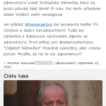
zdravotnictví uvedl Svatopluka Němečka, který na
postu působil také téměř tři roky. Na tento příspěvek
Adam Vojtěch zatím nereagoval.
Jen příklad:
@NemecekSva
byl excelentní ředitel FN
Ostrava a dobrý min.zdravotnictví. Tudíž byl
zdrženlivý k Babišovým obchodním zájmům ve
zdravotnictví. První příkaz pro @adamvojtechano:
“Odjebať Němečka!” Poslušně vykonáno, jako cokoliv
potom. Myslíte, že na to lze zapomenout?
— Miroslav Kalousek🇨🇿🇺🇦🇮🇱 (@kalousekm)
September 23,
2020
Čtěte také