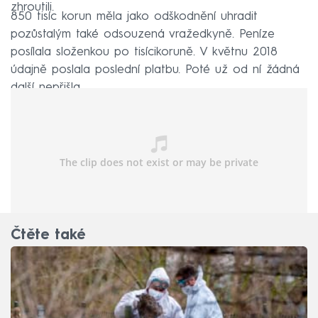
zhroutili.
850 tisíc korun měla jako odškodnění uhradit
pozůstalým také odsouzená vražedkyně. Peníze
posílala složenkou po tisícikoruně. V květnu 2018
údajně poslala poslední platbu. Poté už od ní žádná
další nepřišla.
Čtěte také