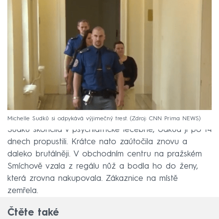
Michelle Sudků si odpykává výjimečný trest.
Zdroj: CNN Prima NEWS
Sudků skončila v psychiatrické léčebně, odkud ji po 14
dnech propustili. Krátce nato zaútočila znovu a
daleko brutálněji. V obchodním centru na pražském
Smíchově vzala z regálu nůž a bodla ho do ženy,
která zrovna nakupovala. Zákaznice na místě
zemřela.
Čtěte také