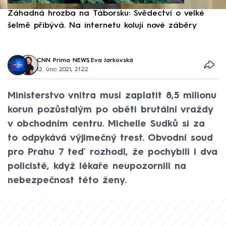
Záhadná hrozba na Táborsku: Svědectví o velké
S
šelmě přibývá. Na internetu kolují nové záběry
d
CNN Prima NEWS
,
Eva Jarkovská
12. úno 2021, 21:22
Ministerstvo vnitra musí zaplatit 8,5 milionu
korun pozůstalým po oběti brutální vraždy
v obchodním centru. Michelle Sudků si za
to odpykává výjimečný trest. Obvodní soud
pro Prahu 7 teď rozhodl, že pochybili i dva
policisté, když lékaře neupozornili na
nebezpečnost této ženy.