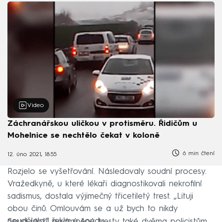
Video
Záchranářskou uličkou v protisměru. Řidičům u
Mohelnice se nechtělo čekat v koloně
6 min čtení
12. úno 2021, 18:55
Rozjelo se vyšetřování. Následovaly soudní procesy.
Vražedkyně, u které lékaři diagnostikovali nekrofilní
sadismus, dostala výjimečný třicetiletý trest. „Lituji
obou činů. Omlouvám se a už bych to nikdy
neudělala,“ řekla u soudu.
Soud uložil podmíněné tresty také dvěma policistům,