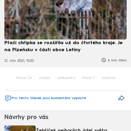
Ptačí chřipka se rozšířila už do čtvrtého kraje. Je
na Plzeňsku v části obce Letiny
6 min čtení
12. úno 2021, 15:20
Policie ČR
vražda
odškodnění
Praha 7
kavárna
Pro tento článek jsou komentáře vypnuté
Návrhy pro vás
Žebříček nejhorších jídel světa.