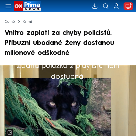
Domů
Krimi
Vnitro zaplatí za chyby policistů.
Příbuzní ubodané ženy dostanou
milionové odškodné
Žádná položka z playlistu není
Výběr redakce
dostupná.