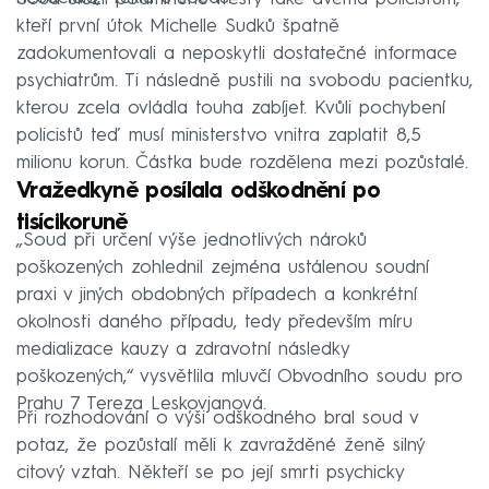
kteří první útok Michelle Sudků špatně
zadokumentovali a neposkytli dostatečné informace
psychiatrům. Ti následně pustili na svobodu pacientku,
kterou zcela ovládla touha zabíjet. Kvůli pochybení
policistů teď musí ministerstvo vnitra zaplatit 8,5
milionu korun. Částka bude rozdělena mezi pozůstalé.
Vražedkyně posílala odškodnění po
tisícikoruně
„Soud při určení výše jednotlivých nároků
poškozených zohlednil zejména ustálenou soudní
praxi v jiných obdobných případech a konkrétní
okolnosti daného případu, tedy především míru
medializace kauzy a zdravotní následky
poškozených,“ vysvětlila mluvčí Obvodního soudu pro
Prahu 7 Tereza Leskovjanová.
Při rozhodování o výši odškodného bral soud v
potaz, že pozůstalí měli k zavražděné ženě silný
citový vztah. Někteří se po její smrti psychicky