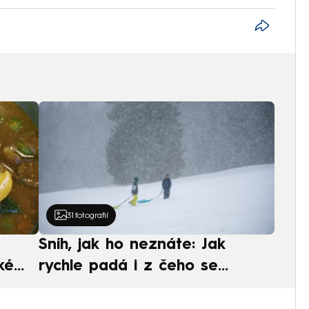
31
fotografií
Sníh, jak ho neznáte: Jak
ké
rychle padá i z čeho se
ská
skládá. A vločky nejsou bílé