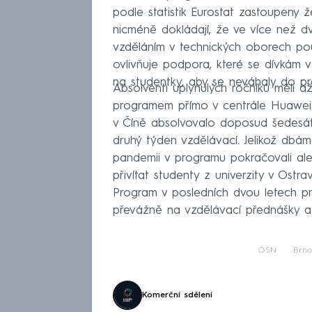
podle statistik Eurostat zastoupeny
nicméně dokládají, že ve více než d
vzděláním v technických oborech pouz
ovlivňuje podpora, které se dívkám 
na studentky, aby se neváhaly do pr
Absolventi uplynulých ročníků měli 
programem přímo v centrále Huawei
v Číně absolvovalo doposud šedesát
druhý týden vzdělávací. Jelikož dbá
pandemii v programu pokračovali ale
přivítat studenty z univerzity v Ostr
Program v posledních dvou letech 
převážně na vzdělávací přednášky a
OSN
Brno
Komerční sdělení