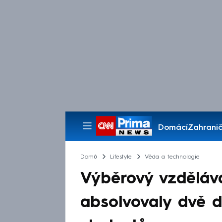
Domácí
Zahranič
Pořady
Domů
Lifestyle
Věda a technologie
Výběrový vzděláv
absolvovaly dvě d