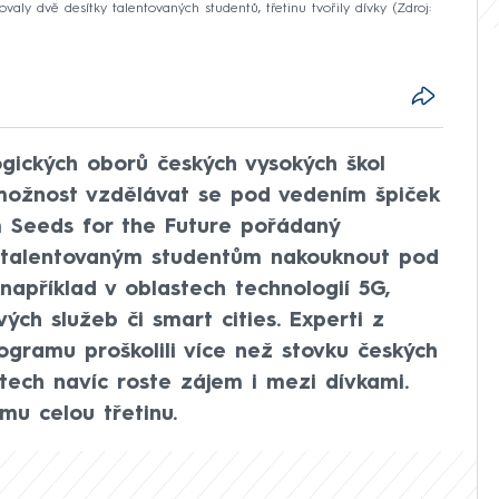
aly dvě desítky talentovaných studentů, třetinu tvořily dívky
Zdroj:
ogických oborů českých vysokých škol
 možnost vzdělávat se pod vedením špiček
m Seeds for the Future pořádaný
 talentovaným studentům nakouknout pod
 například v oblastech technologií 5G,
vých služeb či smart cities. Experti z
gramu proškolili více než stovku českých
etech navíc roste zájem i mezi dívkami.
mu celou třetinu.