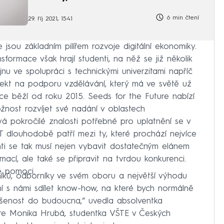
6 min čtení
29. říj 2021, 15:41
jsou základním pilířem rozvoje digitální ekonomiky.
ansformace však hrají studenti, na něž se již několik
nu ve spolupráci s technickými univerzitami napříč
ojekt na podporu vzdělávání, který má ve světě už
blice běží od roku 2015. Seeds for the Future nabízí
nost rozvíjet své nadání v oblastech
á pokročilé znalosti potřebné pro uplatnění se v
T dlouhodobě patří mezi ty, které prochází nejvíce
ti se tak musí nejen vybavit dostatečným elánem
mací, ale také se připravit na tvrdou konkurenci.
ě pomoci.
níků, odborníky ve svém oboru a největší výhodu
ní s námi sdílet know-how, na které bych normálně
ušenost do budoucna,“ uvedla absolventka
ure Monika Hrubá, studentka VŠTE v Českých