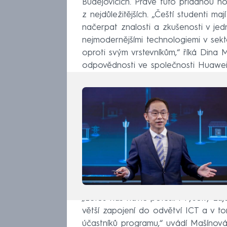
Budějovicích. Právě tuto přidanou 
z nejdůležitějších. „Čeští studenti ma
načerpat znalosti a zkušenosti v jed
nejmodernějšími technologiemi v sekt
oproti svým vrstevníkům,“ říká Dina
odpovědnosti ve společnosti Huawei
„Letos nás navíc potěšil i vysoký zá
větší zapojení do odvětví ICT a v to
účastníků programu,“ uvádí Mašínov