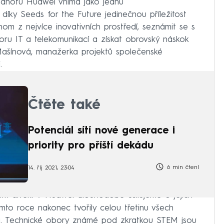
hodnotu Huawei vnímá jako jednu
jí díky Seeds for the Future jedinečnou příležitost
nom z nejvíce inovativních prostředí, seznámit se s
oru IT a telekomunikací a získat obrovský náskok
 Mašínová, manažerka projektů společenské
.
Čtěte také
Potenciál sítí nové generace i
priority pro příští dekádu
6 min čtení
14. říj 2021, 23:04
jem dívek. V Huawei dlouhodobě usilujeme o jejich
mto roce nakonec tvořily celou třetinu všech
á. Technické obory známé pod zkratkou STEM jsou