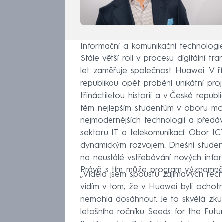
Informační a komunikační technologie 
Stále větší roli v procesu digitální tr
let zaměřuje společnost Huawei. V říj
republikou opět proběhl unikátní pr
třináctiletou historii a v České repu
těm nejlepším studentům v oboru mož
nejmodernějších technologií a předáv
sektoru IT a telekomunikací. Obor IC
dynamickým rozvojem. Dnešní studen
na neustálé vstřebávání nových infor
Právě s tím může program významn
„Viděla jsem spoustu zajímavých řeč
vidím v tom, že v Huawei byli ochot
nemohla dosáhnout. Je to skvělá zk
letošního ročníku Seeds for the Fut