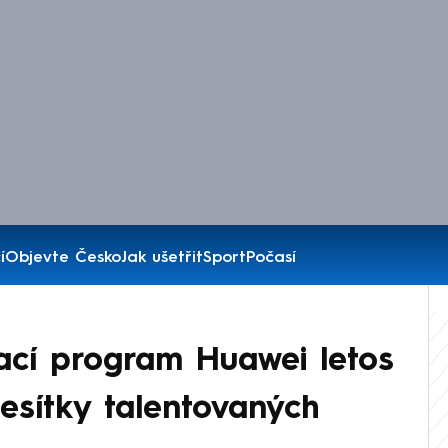
í
Objevte Česko
Jak ušetřit
Sport
Počasí
ací program Huawei letos
esítky talentovaných