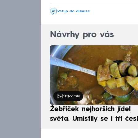
Vstup do diskuze
Návrhy pro vás
5
fotografií
Žebříček nejhorších jídel
světa. Umístily se i tři čes
pokrmy, vévodí skandináv
kuchyně