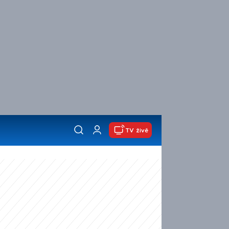
TV živě