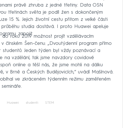
 ženami právě zhruba z jedné třetiny. Data OSN
vou třetinách světa je podíl žen s dokončeným
e 15 %. Jejich životní cestu přitom z velké části
v průběhu studia dostává. I proto Huawei apeluje
ogramu zapojit.
až do roku 2019 možnost projít vzdělávacím
 v čínském Šen-čenu. „Dvoutýdenní program přímo
 studentů. Jeden týden byl vždy poznávací a
me na vzdělání, tak jsme navzdory covidové
spoň online a těší nás, že jsme mohli na dálku
avě, v Brně a Českých Budějovicích,“ uvádí Mašínová.
probíhal ve zkráceném týdenním režimu zaměřeném
 semináře.
Huawei
studenti
STEM