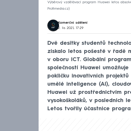
Výběrový vzdělávací program Huawei letos absolvov
Profimedia.cz
Komerční sdělení
2. lis 2021, 17:29
Dvě desítky studentů technol
získalo letos pošesté v řadě
v oboru ICT. Globální progra
společností Huawei umožňuje
pokličku inovativních projektů
umělé inteligence (AI), cloudo
Huawei už prostřednictvím pro
vysokoškoláků, v posledních l
Letos tvořily účastnice progra