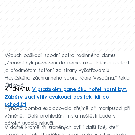
Výbuch poškodil spodní patro rodinného domu.
„Zranění byli převezeni do nemocnice. Příčina události
je předmětem šetření ze strany vyšetřovatelů
Hasičského záchranného sboru Kraje Vysočina,“ řekla
Čírtková.
K TÉMATU:
V pražském paneláku hořel horní byt.
Záběry zachytily evakuaci desítek lidí po
schodišti
Plynová bomba explodovala zřejmě při manipulaci při
výměně. „Další prohledání místa neštěstí bude v
pátek,“ uvedla mluvčí.
V domě kromě tří zraněných byli i další lidé, kteří