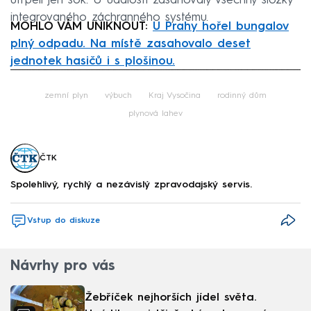
utrpěli jen šok. U události zasahovaly všechny složky
integrovaného záchranného systému.
MOHLO VÁM UNIKNOUT:
U Prahy hořel bungalov
plný odpadu. Na místě zasahovalo deset
jednotek hasičů i s plošinou.
Failed to fetch
zemní plyn
výbuch
Kraj Vysočina
rodinný dům
plynová lahev
ČTK
Spolehlivý, rychlý a nezávislý zpravodajský servis.
Vstup do diskuze
Návrhy pro vás
Žebříček nejhorších jídel světa.