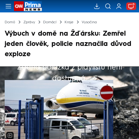
Domů
Zprávy
Domácí
Kraje
Vysočina
Výbuch v domě na Žďársku: Zemřel
jeden člověk, policie naznačila důvod
exploze
Žádná položka z playlistu není
Výběr redakce
dostupná.