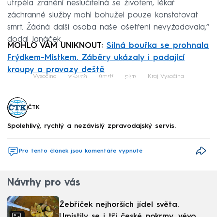
utrpěla zranění neslučitelná se životem, lékař
záchranné služby mohl bohužel pouze konstatovat
smrt. Žádná další osoba naše ošetření nevyžadovala,“
dodal Janáček.
MOHLO VÁM UNIKNOUT:
Silná bouřka se prohnala
Frýdkem-Místkem. Záběry ukázaly i padající
kroupy a provazy deště
Failed to fetch
Vysočina
výbuch
úmrtí
plyn
Kraj Vysočina
ČTK
Spolehlivý, rychlý a nezávislý zpravodajský servis.
Pro tento článek jsou komentáře vypnuté
Návrhy pro vás
Žebříček nejhorších jídel světa.
Umístily se i tři české pokrmy, vévodí