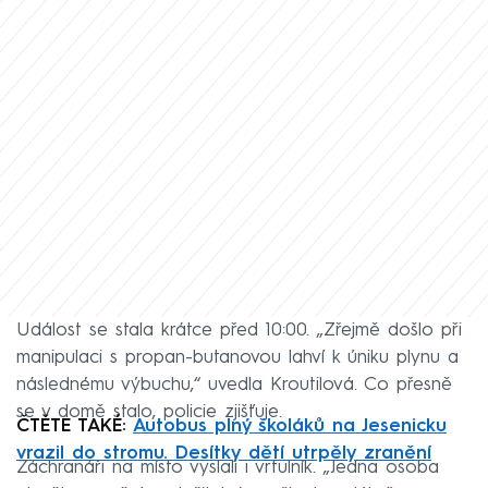
Událost se stala krátce před 10:00. „Zřejmě došlo při
manipulaci s propan-butanovou lahví k úniku plynu a
následnému výbuchu,“ uvedla Kroutilová. Co přesně
se v domě stalo, policie zjišťuje.
ČTĚTE TAKÉ:
Autobus plný školáků na Jesenicku
vrazil do stromu. Desítky dětí utrpěly zranění
Záchranáři na místo vyslali i vrtulník. „Jedna osoba