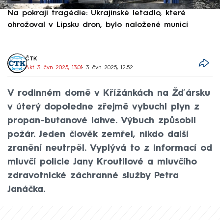
Na pokraji tragédie: Ukrajinské letadlo, které
P
ohrožoval v Lipsku dron, bylo naložené municí
e
ČTK
Akt. 3. čvn 2025, 13:01
• 3. čvn 2025, 12:52
V rodinném domě v Křížánkách na Žďársku
v úterý dopoledne zřejmě vybuchl plyn z
propan-butanové lahve. Výbuch způsobil
požár. Jeden člověk zemřel, nikdo další
zranění neutrpěl. Vyplývá to z informací od
mluvčí policie Jany Kroutilové a mluvčího
zdravotnické záchranné služby Petra
Janáčka.