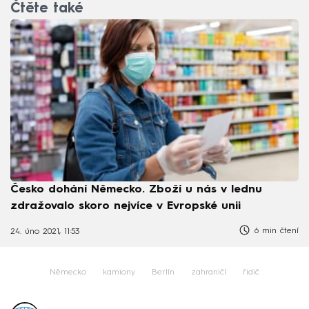
Čtěte také
Česko dohání Německo. Zboží u nás v lednu
zdražovalo skoro nejvíce v Evropské unii
6 min čtení
24. úno 2021, 11:53
Německo
kamiony
Berlín
zahraničí
řidič