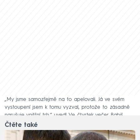
„My jsme samozřejmě na to apelovali. Já ve svém
vystoupení jsem k tomu vyzval, protože to zásadně
narušuje vnitřní trh,“ uvedl Ve čtvrtek večer Babiš.
Čtěte také