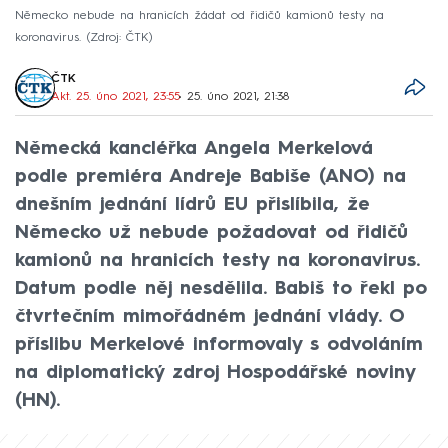
Německo nebude na hranicích žádat od řidičů kamionů testy na
koronavirus.
Zdroj: ČTK
ČTK
Akt. 25. úno 2021, 23:55
• 25. úno 2021, 21:38
Německá kancléřka Angela Merkelová
podle premiéra Andreje Babiše (ANO) na
dnešním jednání lídrů EU přislíbila, že
Německo už nebude požadovat od řidičů
kamionů na hranicích testy na koronavirus.
Datum podle něj nesdělila. Babiš to řekl po
čtvrtečním mimořádném jednání vlády. O
příslibu Merkelové informovaly s odvoláním
na diplomatický zdroj Hospodářské noviny
(HN).