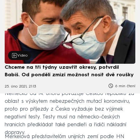
Video
Chceme na tři týdny uzavřít okresy, potvrdil
Babiš. Od pondělí zmizí možnost nosit dvě roušky
6 min čtení
25. úno 2021, 21:13
Německo od 14. února považuje Českou republiku za
oblast s výskytem nebezpečných mutací koronaviru,
proto pro příjezdy z Česka vyžaduje bez výjimek
negativní testy. Testy musí na německo-českých
hranicích předkládat také pendleři a řidiči nákladní
dopravy.
Merkelová představitelům unijních zemí podle HN