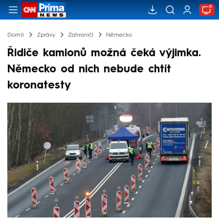
Domů
Zprávy
Zahraničí
Německo
Řidiče kamionů možná čeká výjimka.
Německo od nich nebude chtít
koronatesty