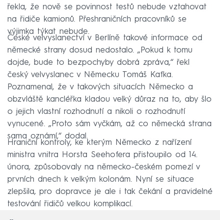
řekla, že nově se povinnost testů nebude vztahovat
na řidiče kamionů. Přeshraničních pracovníků se
výjimka týkat nebude.
České velvyslanectví v Berlíně takové informace od
německé strany dosud nedostalo. „Pokud k tomu
dojde, bude to bezpochyby dobrá zpráva,“ řekl
český velvyslanec v Německu Tomáš Kafka.
Poznamenal, že v takových situacích Německo a
obzvláště kancléřka kladou velký důraz na to, aby šlo
o jejich vlastní rozhodnutí a nikoli o rozhodnutí
vynucené. „Proto sám vyčkám, až co německá strana
sama oznámí,“ dodal.
Hraniční kontroly, ke kterým Německo z nařízení
ministra vnitra Horsta Seehofera přistoupilo od 14.
února, způsobovaly na německo-českém pomezí v
prvních dnech k velkým kolonám. Nyní se situace
zlepšila, pro dopravce je ale i tak čekání a pravidelné
testování řidičů velkou komplikací.