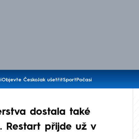
í
Objevte Česko
Jak ušetřit
Sport
Počasí
erstva dostala také
. Restart přijde už v