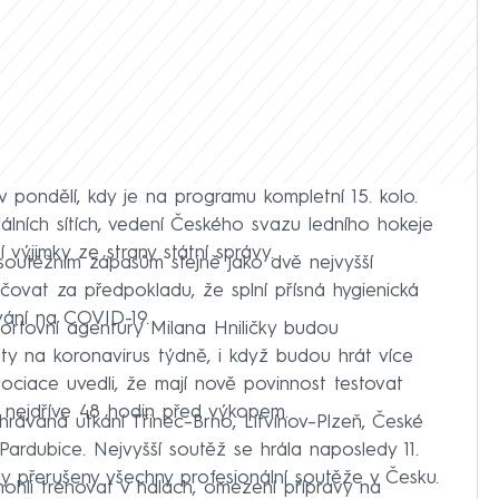
v pondělí, kdy je na programu kompletní 15. kolo.
iálních sítích, vedení Českého svazu ledního hokeje
 výjimky ze strany státní správy.
 soutěžním zápasům stejně jako dvě nejvyšší
čovat za předpokladu, že splní přísná hygienická
vání na COVID-19.
ortovní agentury Milana Hniličky budou
ty na koronavirus týdně, i když budou hrát více
ociace uvedli, že mají nově povinnost testovat
ů nejdříve 48 hodin před výkopem.
hrávaná utkání Třinec–⁠Brno, Litvínov–⁠Plzeň, České
Pardubice. Nejvyšší soutěž se hrála naposledy 11.
dy přerušeny všechny profesionální soutěže v Česku.
mohli trénovat v halách, omezení přípravy na