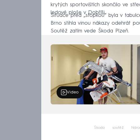
krytých sportovištích skončilo ve stř
ledové ploše v Dobříši.
Situace před „stopkou“ byla v tabul
Brno stihla vinou nákazy odehrát po
Soutěž zatím vede Škoda Plzeň.
Video
Škoda
soutěž
Náro