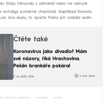
edu. Kluby trénovaly v zahraničí nebo na nekryté
ce extraligy poměrně chaotická. Například Kometa
uze dva duely, to Sparta Praha jich zvládla sedm.
Čtěte také
Koronavirus jako divadlo? Mám
své názory, říká Hrachovina.
Pešán brankáře pokáral
6 min čtení
5. lis 2020, 19:54
dní sportovní agentura
extraliga
restart