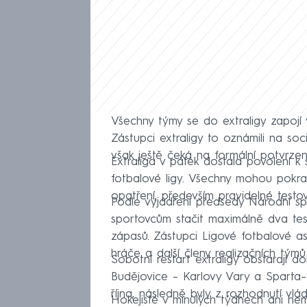
Všechny týmy se do extraligy zapojí 
Zástupci extraligy to oznámili na soc
však ještě čeká na formální potvrzení
Extraliga v pátek dostala povolení k
fotbalové ligy. Všechny mohou pokra
opatření, především pravidelné testo
Podle vyjádření předsedy Národní sp
sportovcům stačit maximálně dva tes
zápasů. Zástupci Ligové fotbalové as
hráče a další členy realizačních tým
Sobotní restart extraligy obstarají do
Budějovice –⁠ Karlovy Vary a Sparta–⁠
října, následně byly z rozhodnutí vlá
Hokejisté v minulých týdnech ani ne