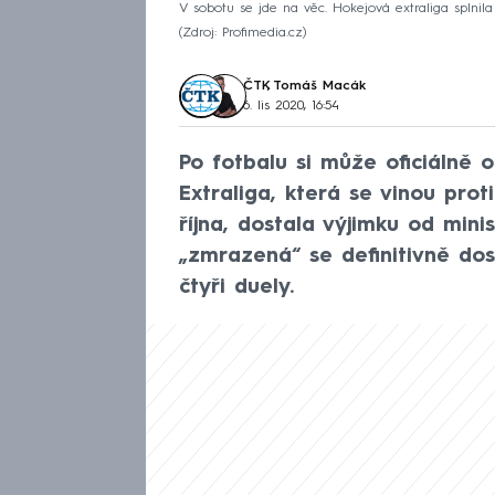
V sobotu se jde na věc. Hokejová extraliga splnila
Zdroj: Profimedia.cz
ČTK
,
Tomáš Macák
6. lis 2020, 16:54
Po fotbalu si může oficiálně 
Extraliga, která se vinou prot
října, dostala výjimku od mini
„zmrazená“ se definitivně dos
čtyři duely.