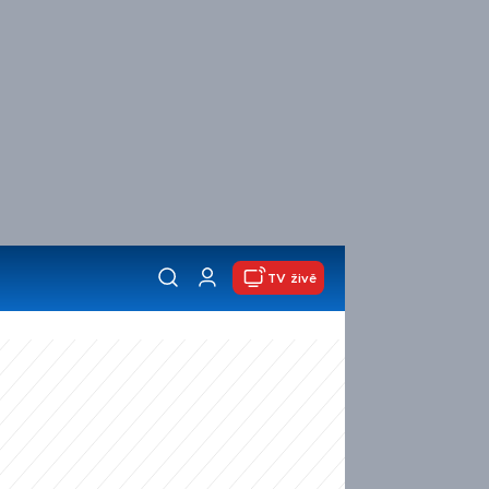
TV živě