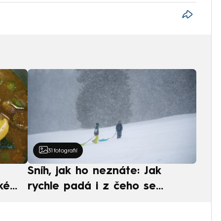
31
fotografií
Sníh, jak ho neznáte: Jak
ké
rychle padá i z čeho se
ská
skládá. A vločky nejsou bílé