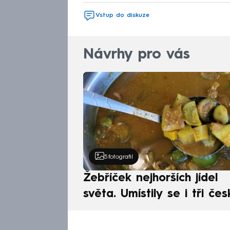
Vstup do diskuze
Návrhy pro vás
5
fotografií
Žebříček nejhorších jídel
světa. Umístily se i tři čes
pokrmy, vévodí skandináv
kuchyně