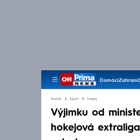
Domácí
Zahranič
Pořady
Domů
Sport
Hokej
Výjimku od minist
hokejová extraliga