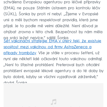
schválena Evropskou agenturou pro léčivé přípravky
(EMA), ne pouze Státním ústavem pro kontrolu léčiv
(SÚKL), Šonka by proti ní nebyl. „Žijeme v Evropské
unii a měli bychom respektovat pravidla, která jsme
přijali. Je to podle mě velmi důležité. Není důvod je
ohýbat zrovna v této chvíli. Bezpečnost by nám měla
na srdci ležet nejvíce,“ sdělil Šonka.
Šéf vakcinační strategie EMA v úterý řekl, že existuje
spojitost mezi vakcínou od firmy AstraZeneca a
případy trombózy
. Vše je stále v procesu šetření, už
nyní ale někteří lidé očkování touto vakcínou odmítají.
„Není to šťastné prohlášení. Preferoval bych oficiální
prohlášení evropské lékové agentury a do té doby by
bylo dobré, kdyby se všichni vyjadřovali zdrženlivě,“
dodal Šonka.