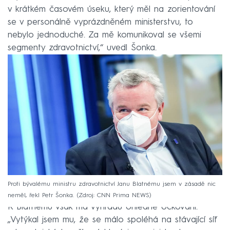
v krátkém časovém úseku, který měl na zorientování
se v personálně vyprázdněném ministerstvu, to
nebylo jednoduché. Za mě komunikoval se všemi
segmenty zdravotnictví,“ uvedl Šonka.
Proti bývalému ministru zdravotnictví Janu Blatnému jsem v zásadě nic
neměl, řekl Petr Šonka.
Zdroj: CNN Prima NEWS
K Blatnému však má výhradu ohledně očkování.
„Vytýkal jsem mu, že se málo spoléhá na stávající síť