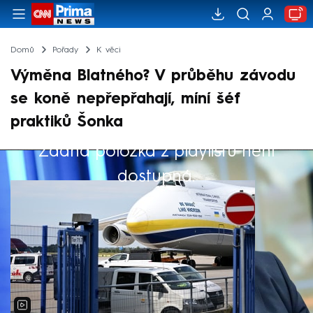
Domů
Pořady
K věci
Výměna Blatného? V průběhu závodu
se koně nepřepřahají, míní šéf
praktiků Šonka
Žádná položka z playlistu není
Výběr redakce
dostupná.