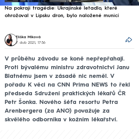
Na pokraji tragédie: Ukrajinské letadlo, které
P
ohrožoval v Lipsku dron, bylo naložené municí
e
Eliška Míková
7. dub 2021, 17:56
V průběhu závodu se koně nepřepřahají.
Proti bývalému ministru zdravotnictví Janu
Blatnému jsem v zásadě nic neměl. V
pořadu K věci na CNN Prima NEWS to řekl
předseda Sdružení praktických lékařů ČR
Petr Šonka. Nového šéfa resortu Petra
Arenbergera (za ANO) považuje za
skvělého odborníka v kožním lékařství.