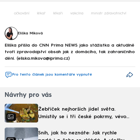
očkování
lékař
lékaři
vakcína
ministr zdravotnictví
Eliška Míková
Eliška přišla do CNN Prima NEWS jako stážistka a aktuálně
tvoří zpravodajství obsah jak z domácího, tak zahraničního
dění. (eliska.mikova@iprima.cz)
Pro tento článek jsou komentáře vypnuté
Návrhy pro vás
Žebříček nejhorších jídel světa.
Umístily se i tři české pokrmy, vévodí
skandinávská kuchyně
Sníh, jak ho neznáte: Jak rychle