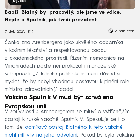
Video
Babiš: Blatný byl pracovitý, ale jsme ve válce.
Nejde o Sputnik, jak tvrdí prezident
6 min čtení
7. dub 2021, 13:19
Šonka zná Arenbergera jako skvělého odborníka
v kožním lékařství a respektovanou osobu
z akademického prostředí. Řízením nemocnice na
Vinohradech podle něj prokázal i manažerské
schopnosti. „Z tohoto pohledu nemám důvod si
myslet, že by nebyl vhodnou postavou k plnění role
ministra zdravotnictví,“ dodal.
Vakcína Sputnik V musí být schválena
Evropskou unií
V souvislosti s Arenbergerem se mluví o vstřícnějším
postoji k ruské vakcíně Sputnik V. Spekuluje se i o
tom, že
odmítavý postoj Blatného k této vakcíně
mohl mít vliv na jeho odvolání
. Pokud by byla vakcína